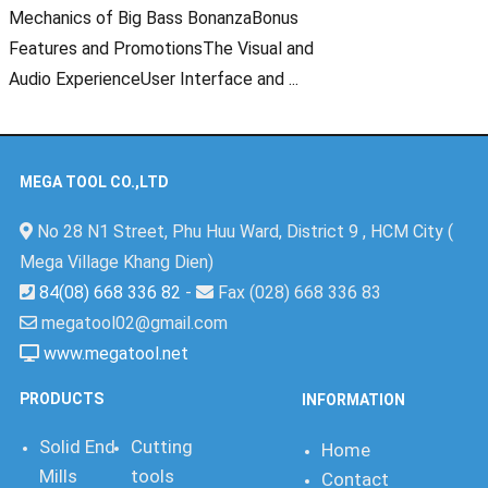
Mechanics of Big Bass BonanzaBonus
Features and PromotionsThe Visual and
Audio ExperienceUser Interface and ...
MEGA TOOL CO.,LTD
No 28 N1 Street, Phu Huu Ward, District 9 , HCM City (
Mega Village Khang Dien)
84(08) 668 336 82
-
Fax (028) 668 336 83
megatool02@gmail.com
www.megatool.net
PRODUCTS
INFORMATION
Solid End
Cutting
Home
Mills
tools
Contact