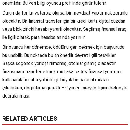
önemlidir. Bu veri bilgi oyuncu profilinde görüntülenir.
Durumda fonlar yetersiz olursa, bir mevduat yaptırmak zorunlu
olacaktır. Bir finansal transfer için bir kredi kartı, dijital cüzdan
veya blok zinciri hesabı yararlı olacaktır. Seçilmiş finansal araç
ile ilgili olarak, para hesaba anında yatırılır.
Bir oyuncu her dönemde, ödülünü geri çekmek için başvuruda
bulunabilir. Bu noktada bu an önerilir devret ilgili teşvikler.
Başka seçenek yerleştirilmemiş jetonlar gitmiş olacaktır.
finansmanı transfer etmek mutlaka özdeş finansal yöntemi
kullanarak hesaba yatırıldığı. büyük bir parasal miktarı
çıkarırken, doğrulama gerekli – Oyuncu bireyselliğinin belgeyle
doğrulanması.
RELATED ARTICLES