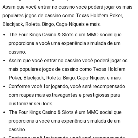
Assim que você entrar no cassino você poderá jogar os mais
populares jogos de cassino como Texas Hold’em Poker,
Blackjack, Roleta, Bingo, Caça-Níqueis e mais.
The Four Kings Casino & Slots é um MMO social que
proporciona a você uma experiência simulada de um
cassino.
Assim que você entrar no cassino você poderá jogar os
mais populares jogos de cassino como Texas Hold’em
Poker, Blackjack, Roleta, Bingo, Caça-Níqueis e mais.
Conforme você for jogando, você será recompensado
com roupas mais extravagantes e prestigiosas para
customizar seu look.
The Four Kings Casino & Slots é um MMO social que
proporciona a você uma experiência simulada de um
cassino.