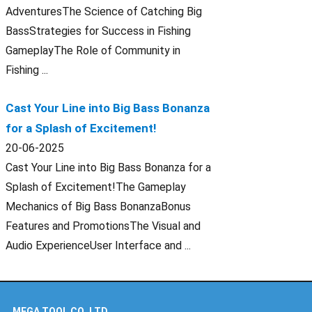
AdventuresThe Science of Catching Big
BassStrategies for Success in Fishing
GameplayThe Role of Community in
Fishing ...
Cast Your Line into Big Bass Bonanza
for a Splash of Excitement!
20-06-2025
Cast Your Line into Big Bass Bonanza for a
Splash of Excitement!The Gameplay
Mechanics of Big Bass BonanzaBonus
Features and PromotionsThe Visual and
Audio ExperienceUser Interface and ...
MEGA TOOL CO.,LTD