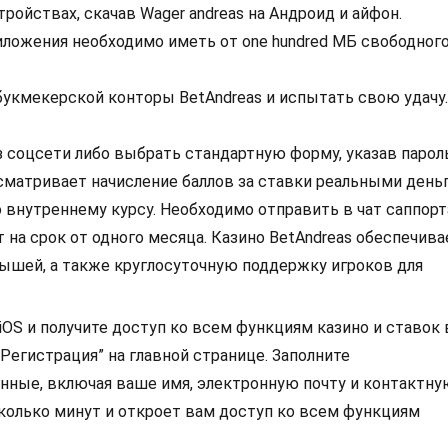
ройствах, скачав Wager andreas на Андроид и айфон.
иложения необходимо иметь от one hundred МБ свободног
букмекерской конторы BetAndreas и испытать свою удачу.
з соцсети либо выбрать стандартную форму, указав пароль
усматривает начисление баллов за ставки реальными день
 внутреннему курсу. Необходимо отправить в чат саппорт
 на срок от одного месяца. Казино BetAndreas обеспечива
шей, а также круглосуточную поддержку игроков для
 iOS и получите доступ ко всем функциям казино и ставок 
Регистрация” на главной странице. Заполните
нные, включая ваше имя, электронную почту и контактну
колько минут и откроет вам доступ ко всем функциям