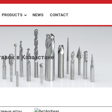
PRODUCTS
NEWS
CONTACT
тавок в Казахстане
 самые игры,