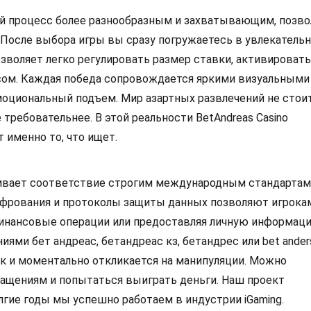
й процесс более разнообразным и захватывающим, позво
 После выбора игры вы сразу погружаетесь в увлекатель
зволяет легко регулировать размер ставки, активировать
нсом. Каждая победа сопровождается яркими визуальными
циональный подъем. Мир азартных развлечений не стоит
требовательнее. В этой реальности BetAndreas Casino
 именно то, что ищет.
чивает соответствие строгим международным стандартам
фрования и протоколы защиты данных позволяют игрока
финансовые операции или предоставляя личную информац
ями бет андреас, бетандреас кз, бетандрес или bet ander
ок и моментально откликается на манипуляции. Можно
ащениям и попытаться выиграть деньги. Наш проект
Долгие годы мы успешно работаем в индустрии iGaming.