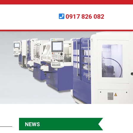
0917 826 082
NEWS