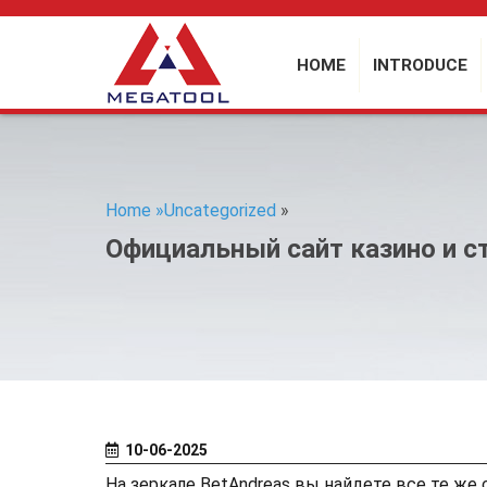
HOME
INTRODUCE
Home »
Uncategorized
»
Официальный сайт казино и с
10-06-2025
На зеркале BetAndreas вы найдете все те же