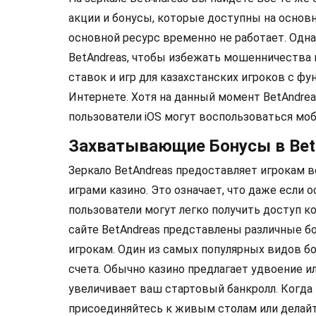
акции и бонусы, которые доступны на основн
основной ресурс временно не работает. Одна
BetAndreas, чтобы избежать мошенничества 
ставок и игр для казахстанских игроков с ф
Интернете. Хотя на данный момент BetAndrea
пользователи iOS могут воспользоваться моб
Захватывающие Бонусы в Beta
Зеркало BetAndreas предоставляет игрокам 
играми казино. Это означает, что даже если 
пользователи могут легко получить доступ к
сайте BetAndreas представлены различные б
игрокам. Один из самых популярных видов бо
счета. Обычно казино предлагает удвоение и
увеличивает ваш стартовый банкролл. Когда 
присоединяйтесь к живым столам или делайт