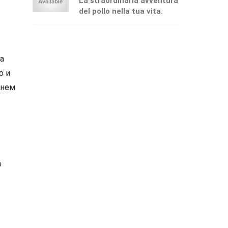
La straordinaria avventura
del pollo nella tua vita.
а
о и
 нем
а