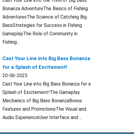
Cast Your Line into the Thrill of Big Bass
Bonanza AdventureThe Basics of Fishing
AdventuresThe Science of Catching Big
BassStrategies for Success in Fishing
GameplayThe Role of Community in
Fishing ...
Cast Your Line into Big Bass Bonanza
for a Splash of Excitement!
20-06-2025
Cast Your Line into Big Bass Bonanza for a
Splash of Excitement!The Gameplay
Mechanics of Big Bass BonanzaBonus
Features and PromotionsThe Visual and
Audio ExperienceUser Interface and ...