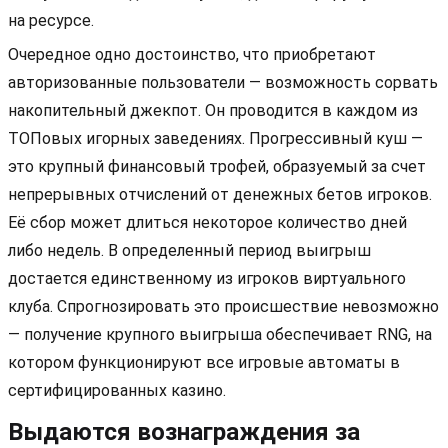
на ресурсе.
Очередное одно достоинство, что приобретают
авторизованные пользователи — возможность сорвать
накопительный джекпот. Он проводится в каждом из
ТОПовых игорных заведениях. Прогрессивный куш —
это крупный финансовый трофей, образуемый за счет
непрерывных отчислений от денежных бетов игроков.
Её сбор может длиться некоторое количество дней
либо недель. В определенный период выигрыш
достается единственному из игроков виртуального
клуба. Спрогнозировать это происшествие невозможно
— получение крупного выигрыша обеспечивает RNG, на
котором функционируют все игровые автоматы в
сертифицированных казино.
Выдаются вознаграждения за