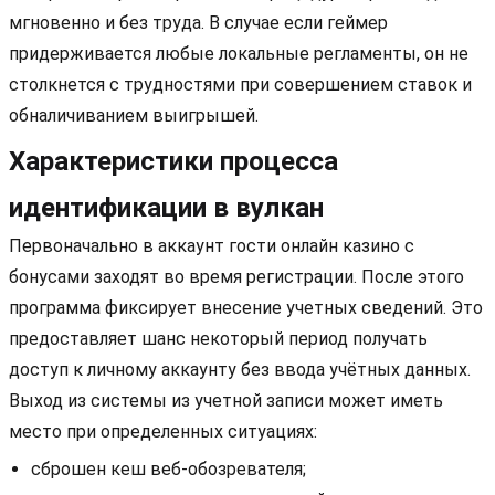
мгновенно и без труда. В случае если геймер
придерживается любые локальные регламенты, он не
столкнется с трудностями при совершением ставок и
обналичиванием выигрышей.
Характеристики процесса
идентификации в вулкан
Первоначально в аккаунт гости онлайн казино с
бонусами заходят во время регистрации. После этого
программа фиксирует внесение учетных сведений. Это
предоставляет шанс некоторый период получать
доступ к личному аккаунту без ввода учётных данных.
Выход из системы из учетной записи может иметь
место при определенных ситуациях:
сброшен кеш веб-обозревателя;