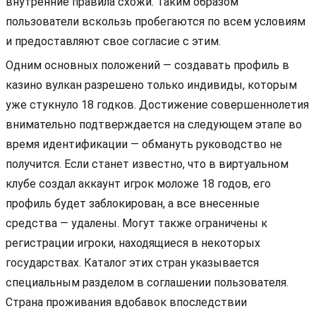
внутренние правила схожи. Таким образом
пользователи вскользь пробегаются по всем условиям
и предоставляют свое согласие с этим.
Одним основных положений — создавать профиль в
казино вулкан разрешено только индивиды, которым
уже стукнуло 18 годков. Достижение совершеннолетия
внимательно подтверждается на следующем этапе во
время идентификации — обмануть руководство не
получится. Если станет известно, что в виртуальном
клубе создал аккаунт игрок моложе 18 годов, его
профиль будет заблокирован, а все внесенные
средства — удалены. Могут также ограничены к
регистрации игроки, находящиеся в некоторых
государствах. Каталог этих стран указывается
специальным разделом в соглашении пользователя.
Страна проживания вдобавок впоследствии