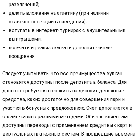
развлечений;
делать вложения на атлетику (при наличии
ставочного секции в заведении);
вступать в интернет-турнирах с внушительными
выигрышами;
получать и реализовывать дополнительные
поощрения.
Следует учитывать, что все преимущества вулкан
становятся доступны после депозита в баланса. Для
данного требуется положить на депозит денежные
средства, каких достаточно для совершения пари и
участия в бонусных предложениях. Счет дополняется в
онлайн-казино разными методами. Обычно клиентам
доступны переводы с применением кредитных карт и
виртуальных платежных систем. В прошедшие времена