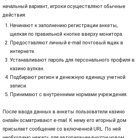
начальный вариант, игроки осуществляют обычные
действия:
Начинают к заполнению регистрации анкеты,
щелкая по правильной кнопке вверху монитора.
Предоставляют личный e-mail почтовый ящик в
интернете.
Устанавливают пароль для персонального профиля в
казино вулкан.
Подбирают регион и денежную единицу учетной
записи.
Принимают с внутренними нормами учреждения.
После ввода данных в анкеты пользователи казино
онлайн осматривают e-mail. К нему его игорный дом
присылает сообщение со включенной URL. По ней
необходимо нажать для авторизации внутри новом