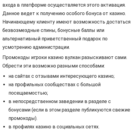
входа в платформе осуществляется этого активация.
Данное ведет к получению особого бонуса от казино.
Начинающему клиенту имеют возможность достаться
безвозмездные спины, бонусные баллы или
альтернативный приветственный подарок по
усмотрению администрации.
Промокоды игроки казино вулкан разыскивают сами.
Обрести эти возможно разными способами:
на сайтах с отзывами интересующего казино;
на профильных сообществах с большой
посещаемостью;
в непосредственном заведении в разделе с
бонусами (если в этом разделе публикуются свежие
промокоды).
в профилях казино в социальных сетях.