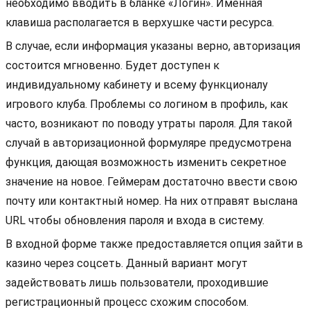
необходимо вводить в бланке «Логин». Именная
клавиша располагается в верхушке части ресурса.
В случае, если информация указаны верно, авторизация
состоится мгновенно. Будет доступен к
индивидуальному кабинету и всему функционалу
игрового клуба. Проблемы со логином в профиль, как
часто, возникают по поводу утраты пароля. Для такой
случай в авторизационной формуляре предусмотрена
функция, дающая возможность изменить секретное
значение на новое. Геймерам достаточно ввести свою
почту или контактный номер. На них отправят выслана
URL чтобы обновления пароля и входа в систему.
В входной форме также предоставляется опция зайти в
казино через соцсеть. Данный вариант могут
задействовать лишь пользователи, проходившие
регистрационный процесс схожим способом.