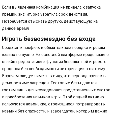
Если выявленная комбинация не привела к запуска
премии, значит, она утратила срок действия.
Потребуется отыскать другую, действующую на
данное время.
Играть безвозмездно без входа
Создавать профиль в обязательном порядке игрокам
казино не нужно. На основной платформе вроде казино
онлайн предоставлена функция безоплатной игрового
процесса без необходимости авторизации в систему.
Впрочем следует иметь в виду, что перевод призов в
демо-режиме запрещен. Тестовые беты даются
гостям лишь для исследования представленных слотов
и приобретения навыков игры. Этой опцией активно
пользуются новенькие, стремящиеся потренировать
навыки без опасности, и завсегдатаи, которым важно