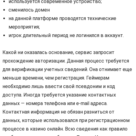
используется современное устройство;
сменилось домен
на данной платформе проводятся технические
мероприятия;
игрок длительный период не логинился в аккаунт.
Какой ни оказалась основание, сервис запросит
прохождение авторизации. Данная процесс требуется
для верификации учетных сведений. Она отнимает еще
меньше времени, чем регистрация. Геймерам
необходимо лишь ввести свой псевдоним и код
доступа. Иногда требуется указание контактных
данных — номера телефона или e-mail адреса.
Контактная информация не обязан разниться от
данных, которые использовался при регистрационном
процессе в казино онлайн. Всю сведения как правило