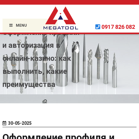
Home »
Uncategorized
»
MENU
0917 826 082
Оформление профиля
и авторизация в
онлайн-казино: как
выполнить, какие
преимущества
30-05-2025
Оформление профиля и