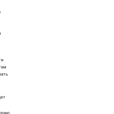
е
м
ти
там
вать
дет
торию