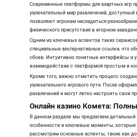
Современные платформы для азартных игр п
увлекательный мир развлечений, доступный 
позволяют игрокам насладиться разнообразие
физического присутствия в игорном заведен
Одним из ключевых аспектов таких сервисов
специальные альтернативные ссылки, что об
сбоев. Интуитивно понятные интерфейсы и 
взаимодействие с платформой простым и к
Кроме того, важно отметить процесс создани
увлекательного игрового пути. После оформ
развлечений и могут легко настроить свои п
Онлайн казино Комета: Полны
В данном разделе мы предлагаем детальный 
особенности и ключевые моменты, которые 
рассмотрим основные аспекты, такие как дос