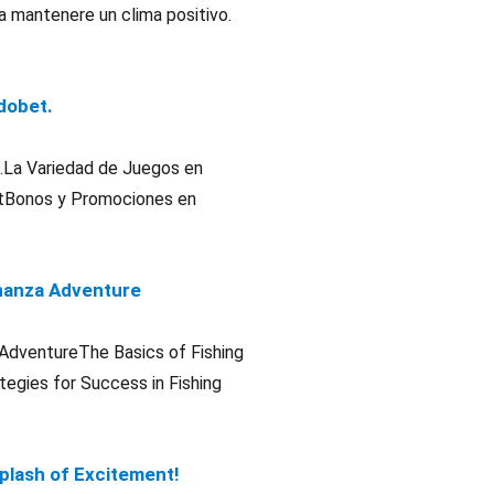
a mantenere un clima positivo.
adobet.
et.La Variedad de Juegos en
etBonos y Promociones en
Bonanza Adventure
a AdventureThe Basics of Fishing
egies for Success in Fishing
Splash of Excitement!