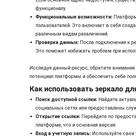
функционалу.
Функциональные возможности:
Платформ
пользователей. Это включает в себя созда
различным видам развлечений.
Проверка данных:
После подключения к ре
Это поможет избежать проблем при исполь
Исследуя данный ресурс, обратите внимание
потенциал платформы и обеспечить себе пол
Как использовать зеркало дл
Поиск доступной ссылки:
Найдите актуал
социальных сетях или предоставлены слу
Открытие ссылки:
Перейдите по предоста
платформе, что и основная версия.
Вход в учетную запись:
Используйте свои 