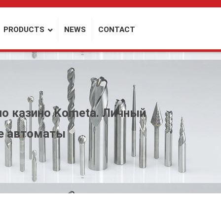
PRODUCTS
NEWS
CONTACT
ло казино Kometa. Личный
ые автоматы