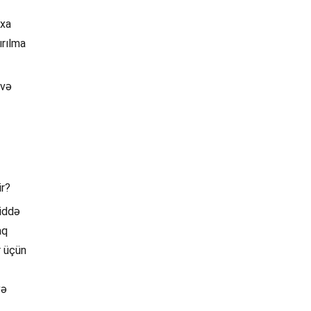
axa
ırılma
 və
ir?
şiddə
aq
r üçün
və