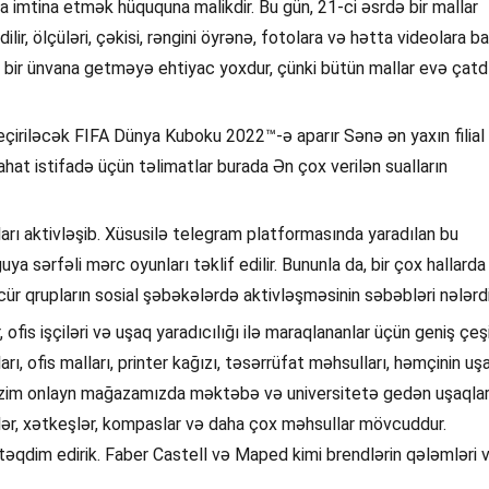
a imtina etmək hüququna malikdir. Bu gün, 21-ci əsrdə bir mallar
r, ölçüləri, çəkisi, rəngini öyrənə, fotolara və hətta videolara b
sa bir ünvana getməyə ehtiyac yoxdur, çünki bütün mallar evə çatd
keçiriləcək FIFA Dünya Kuboku 2022™-ə aparır Sənə ən yaxın filial
at istifadə üçün təlimatlar burada Ən çox verilən sualların
arı aktivləşib. Xüsusilə telegram platformasında yaradılan bu
guya sərfəli mərc oyunları təklif edilir. Bununla da, bir çox hallarda
cür qrupların sosial şəbəkələrdə aktivləşməsinin səbəbləri nələrd
 ofis işçiləri və uşaq yaradıcılığı ilə maraqlananlar üçün geniş çe
, ofis malları, printer kağızı, təsərrüfat məhsulları, həmçinin uş
Bizim onlayn mağazamızda məktəbə və universitetə gedən uşaqla
erlər, xətkeşlər, kompaslar və daha çox məhsullar mövcuddur.
 təqdim edirik. Faber Castell və Maped kimi brendlərin qələmləri 