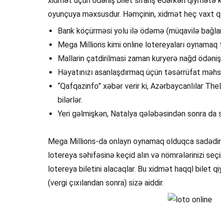
xidmət üçün ödəniş bilet sifariş edərkən qiymətə kiç
oyunçuya məxsusdur. Həmçinin, xidmət heç vaxt q
Bank köçürməsi yolu ilə ödəmə (müqavilə bağlan
Mega Millions kimi online lotereyaları oynamaq 
Mallarin çatdirilmasi zaman kuryerə nağd ödəniş
Həyatınızı asanlaşdırmaq üçün təsərrüfat məhsu
“Qafqazinfo” xəbər verir ki, Azərbaycanlılar The
bilərlər.
Yeri gəlmişkən, Natalya qələbəsindən sonra da
Mega Millions-da onlayn oynamaq olduqca sadədir 
lotereya səhifəsinə keçid alın və nömrələrinizi seç
lotereya biletini alacaqlar. Bu xidmət haqql bilet q
(vergi çıxılandan sonra) sizə aiddir.