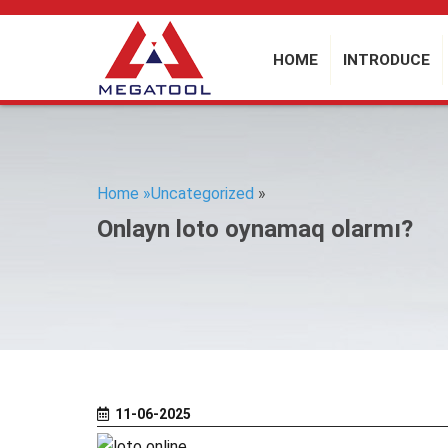
HOME
INTRODUCE
Home »
Uncategorized
»
Onlayn loto oynamaq olarmı?
11-06-2025