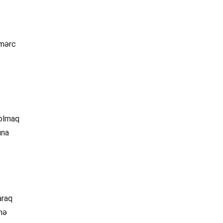
 mərc
 olmaq
ına
araq
inə