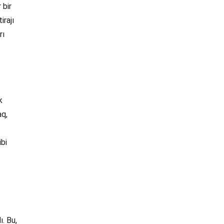
 bir
irajı
rı
k
aq,
ibi
. Bu,