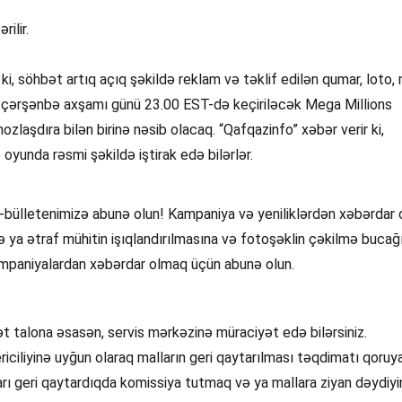
ilir.
i, söhbət artıq açıq şəkildə reklam və təklif edilən qumar, loto,
 çərşənbə axşamı günü 23.00 EST-də keçiriləcək Mega Millions
zlaşdıra bilən birinə nəsib olacaq. “Qafqazinfo” xəbər verir ki,
oyunda rəsmi şəkildə iştirak edə bilərlər.
-bülletenimizə abunə olun! Kampaniya və yeniliklərdən xəbərdar
 və ya ətraf mühitin işıqlandırılmasına və fotoşəklin çəkilmə bucağ
 kampaniyalardan xəbərdar olmaq üçün abunə olun.
t talona əsasən, servis mərkəzinə müraciyət edə bilərsiniz.
ciliyinə uyğun olaraq malların geri qaytarılması təqdimatı qoruy
lları geri qaytardıqda komissiya tutmaq və ya mallara ziyan dəydiy