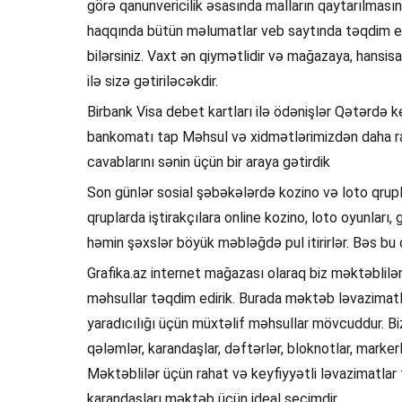
görə qanunvericilik əsasında malların qaytarılmasın
haqqında bütün məlumatlar veb saytında təqdim edili
bilərsiniz. Vaxt ən qiymətlidir və mağazaya, hansi
ilə sizə gətiriləcəkdir.
Birbank Visa debet kartları ilə ödənişlər Qətərdə 
bankomatı tap Məhsul və xidmətlərimizdən daha rah
cavablarını sənin üçün bir araya gətirdik
Son günlər sosial şəbəkələrdə kozino və loto qrupl
qruplarda iştirakçılara online kozino, loto oyunları, 
həmin şəxslər böyük məbləğdə pul itirirlər. Bəs bu 
Grafika.az internet mağazası olaraq biz məktəblilər,
məhsullar təqdim edirik. Burada məktəb ləvazimatları
yaradıcılığı üçün müxtəlif məhsullar mövcuddur. 
qələmlər, karandaşlar, dəftərlər, bloknotlar, mark
Məktəblilər üçün rahat və keyfiyyətli ləvazimatlar
karandaşları məktəb üçün ideal seçimdir.