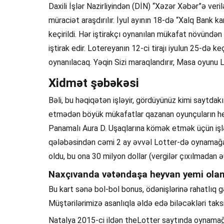
Daxili İşlər Nazirliyindən (DİN) “Xəzər Xəbər”ə ver
müraciət araşdırılır. İyul ayının 18-də “Xalq Bank ka
keçirildi. Hər iştirakçı oynanılan mükafat növündən
iştirak edir. Lotereyanın 12-ci tirajı iyulun 25-də k
oynanılacaq. Yəqin Sizi maraqlandırır, Masa oyunu
Xidmət şəbəkəsi
Bəli, bu həqiqətən işləyir, gördüyünüz kimi saytda
etmədən böyük mükafatlar qazanan oyunçuların heka
Panamalı Aura D. Uşaqlarına kömək etmək üçün işl
qələbəsindən cəmi 2 ay əvvəl Lotter-də oynamağa baş
oldu, bu ona 30 milyon dollar (vergilər çıxılmadan ə
Naxçıvanda vətəndaşa heyvan yemi olan
Bu kart sənə bol-bol bonus, ödənişlərinə rahatlıq
Müştərilərimizə asanlıqla əldə edə biləcəkləri taksit
Natalya 2015-ci ildən theLotter saytında oynamağa 