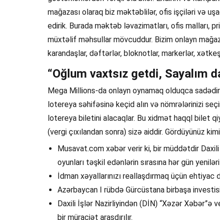
mağazası olaraq biz məktəblilər, ofis işçiləri və u
edirik. Burada məktəb ləvazimatları, ofis malları, p
müxtəlif məhsullar mövcuddur. Bizim onlayn mağa
karandaşlar, dəftərlər, bloknotlar, markerlər, xət
“Oğlum vaxtsız getdi, Sayalım d
Mega Millions-da onlayn oynamaq olduqca sadədir 
lotereya səhifəsinə keçid alın və nömrələrinizi seç
lotereya biletini alacaqlar. Bu xidmət haqql bilet q
(vergi çıxılandan sonra) sizə aiddir. Gördüyünüz 
Musavat.com xəbər verir ki, bir müddətdir Daxili İ
oyunları təşkil edənlərin sırasına hər gün yeniləri
İdman xəyallarınızı reallaşdırmaq üçün ehtiyac 
Azərbaycan I rübdə Gürcüstana birbaşa investisiy
Daxili İşlər Nazirliyindən (DİN) “Xəzər Xəbər”ə 
bir müraciət araşdırılır.