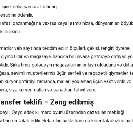
ə işiniz daha səmərəli olacaq.
esabına ödənilir.
kafatı qazanmağı nə vaxtsa xəyal etmisinizsə, dünyanın ən böyü
 bilirsiniz.
tlar veb saytında təqdim edilir, ölçüləri, çəkisi, rəngini öyrənə,
ən qiymətlidir və mağazaya, hansisa bir ünvana getməyə ehtiyac yo
cəkdir. Şirkətimiz gələcəyin mağazalarının onlayn olduğuna və daha
ğaza, sevimli müştərilərimiz üçün sərfəli və rəqabətli qiymətlər t
ri kuryer qətirdiyi zamanda, malları yoxlamaq üçün vaxt verilir və
a, sizə kuryer mallari və sənədləri təhvil verir.
ransfer təklifi – Zəng edibmiş
 deyil. Qeyd edək ki, mərc oyunu üzərindən qazanılan məbləği
ları da tələb edilir. Belə olan halda həm də kiberdələduzluq hall