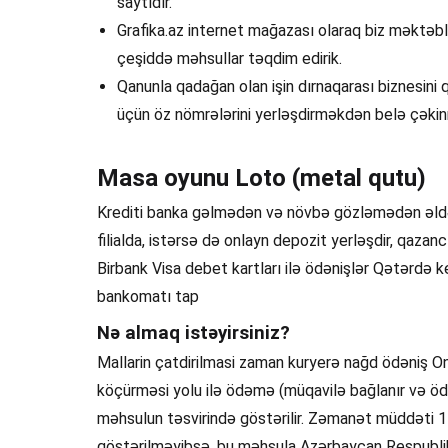
saytıdır.
Grafika.az internet mağazası olaraq biz məktəblil
çeşiddə məhsullar təqdim edirik.
Qanunla qadağan olan işin dırnaqarası biznesini 
üçün öz nömrələrini yerləşdirməkdən belə çəkinm
Masa oyunu Loto (metal qutu)
Krediti banka gəlmədən və növbə gözləmədən əldə et
filialda, istərsə də onlayn depozit yerləşdir, qazan
Birbank Visa debet kartları ilə ödənişlər Qətərdə 
bankomatı tap
Nə almaq istəyirsiniz?
Mallarin çatdirilmasi zaman kuryerə nağd ödəniş O
köçürməsi yolu ilə ödəmə (müqavilə bağlanır və ö
məhsulun təsvirində göstərilir. Zəmanət müddəti 1
göstərilməyibsə, bu məhsula Azərbaycan Respublika