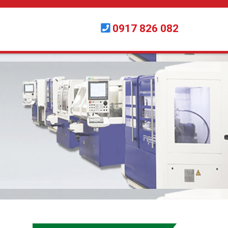
0917 826 082