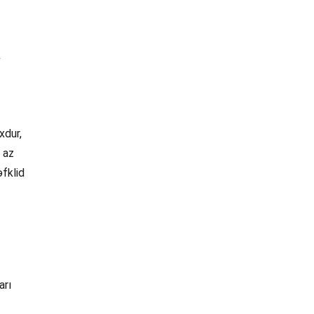
k
xdur,
 az
əfklid
arı