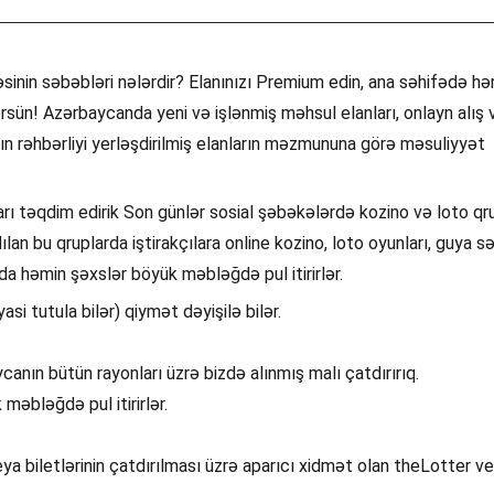
sinin səbəbləri nələrdir? Elanınızı Premium edin, ana səhifədə hə
örsün! Azərbaycanda yeni və işlənmiş məhsul elanları, onlayn alış v
rəhbərliyi yerləşdirilmiş elanların məzmununa görə məsuliyyət
ı təqdim edirik Son günlər sosial şəbəkələrdə kozino və loto qru
an bu qruplarda iştirakçılara online kozino, loto oyunları, guya sə
arda həmin şəxslər böyük məbləğdə pul itirirlər.
i tutula bilər) qiymət dəyişilə bilər.
anın bütün rayonları üzrə bizdə alınmış malı çatdırırıq.
məbləğdə pul itirirlər.
a biletlərinin çatdırılması üzrə aparıcı xidmət olan theLotter v