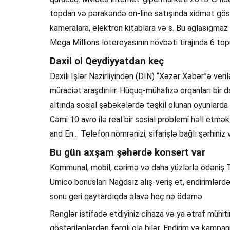
topdan və pərakəndə on-line satışında xidmət göstə
kameralara, elektron kitablara və s. Bu ağlasığm
Mega Millions lotereyasının növbəti tirajında 6 top
Daxil ol Qeydiyyatdan keç
Daxili İşlər Nazirliyindən (DİN) “Xəzər Xəbər”ə ver
müraciət araşdırılır. Hüquq-mühafizə orqanları bir
altında sosial şəbəkələrdə təşkil olunan oyunlard
Cəmi 10 avro ilə real bir sosial problemi həll etm
and En… Telefon nömrənizi, sifarişlə bağlı şərhiniz 
Bu gün axşam şəhərdə konsert var
Kommunal, mobil, cərimə və daha yüzlərlə ödəniş Təl
Umico bonusları Nağdsız alış-veriş et, endirimlərd
sonu geri qaytardıqda əlavə heç nə ödəmə
Rənglər istifadə etdiyiniz cihaza və ya ətraf mühit
göstərilənlərdən fərqli ola bilər. Endirim və kampa