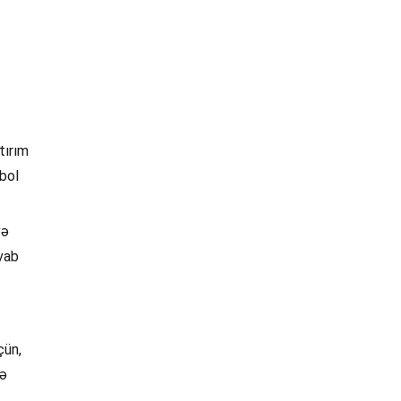
tırım
-bol
və
vab
çün,
qə