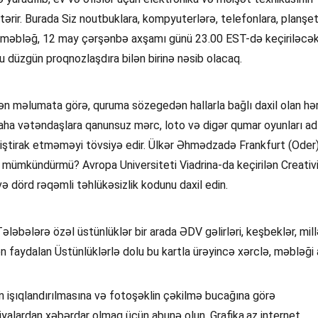
rir. Burada Siz noutbuklara, kompyuterlərə, telefonlara, planşet
az məbləğ, 12 may çərşənbə axşamı günü 23.00 EST-də keçiriləcə
u düzgün proqnozlaşdıra bilən birinə nəsib olacaq.
ilən məlumata görə, quruma sözegedən hallarla bağlı daxil olan hər
 daha vətəndaşlara qanunsuz mərc, loto və digər qumar oyunları ad
a iştirak etməməyi tövsiyə edir. Ülkər Əhmədzadə Frankfurt (Oder
ək mümkündürmü? Avropa Universiteti Viadrina-da keçirilən Creativ
və dörd rəqəmli təhlükəsizlik kodunu daxil edin.
əbələrə özəl üstünlüklər bir arada ƏDV gəlirləri, keşbeklər, mill
ən faydalan Üstünlüklərlə dolu bu kartla ürəyincə xərclə, məbləği
in işıqlandırılmasına və fotoşəklin çəkilmə bucağına görə
niyalardan xəbərdar olmaq üçün abunə olun. Grafika.az internet