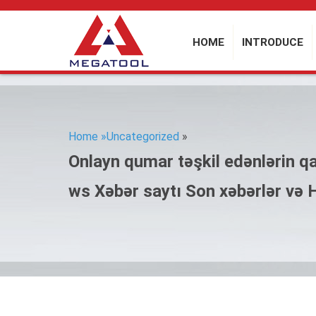
HOME
INTRODUCE
Home »
Uncategorized
»
Onlayn qumar təşkil edənlərin q
ws Xəbər saytı Son xəbərlər və 