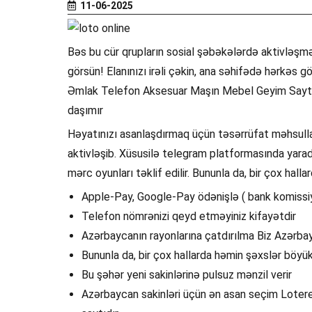
11-06-2025
Bəs bu cür qrupların sosial şəbəkələrdə aktivləşmə
görsün! Elanınızı irəli çəkin, ana səhifədə hərkəs g
Əmlak Telefon Aksesuar Maşın Mebel Geyim Saytın 
daşımır
Həyatınızı asanlaşdırmaq üçün təsərrüfat məhsullar
aktivləşib. Xüsusilə telegram platformasında yaradıl
mərc oyunları təklif edilir. Bununla da, bir çox hall
Apple-Pay, Google-Pay ödənişlə ( bank komissiyas
Telefon nömrənizi qeyd etməyiniz kifayətdir
Azərbaycanın rayonlarına çatdırılma Biz Azərbayc
Bununla da, bir çox hallarda həmin şəxslər böyük 
Bu şəhər yeni sakinlərinə pulsuz mənzil verir
Azərbaycan sakinləri üçün ən asan seçim Loterey