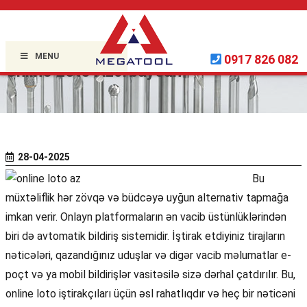
Home »
Uncategorized
»
MENU
0917 826 082
Online Loto Azərbaycan
28-04-2025
Bu
müxtəliflik hər zövqə və büdcəyə uyğun alternativ tapmağa
imkan verir. Onlayn platformaların ən vacib üstünlüklərindən
biri də avtomatik bildiriş sistemidir. İştirak etdiyiniz tirajların
nəticələri, qazandığınız uduşlar və digər vacib məlumatlar e-
poçt və ya mobil bildirişlər vasitəsilə sizə dərhal çatdırılır. Bu,
online loto iştirakçıları üçün əsl rahatlıqdır və heç bir nəticəni