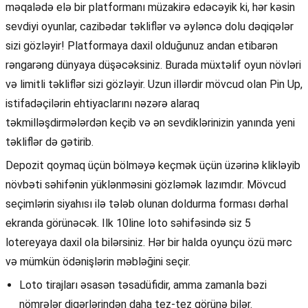
məqalədə elə bir platformanı müzakirə edəcəyik ki, hər kəsin
sevdiyi oyunlar, cazibədar təkliflər və əyləncə dolu dəqiqələr
sizi gözləyir! Platformaya daxil olduğunuz andan etibarən
rəngarəng dünyaya düşəcəksiniz. Burada müxtəlif oyun növləri
və limitli təkliflər sizi gözləyir. Uzun illərdir mövcud olan Pin Up,
istifadəçilərin ehtiyaclarını nəzərə alaraq
təkmilləşdirmələrdən keçib və ən sevdiklərinizin yanında yeni
təkliflər də gətirib.
Depozit qoymaq üçün bölməyə keçmək üçün üzərinə klikləyib
növbəti səhifənin yüklənməsini gözləmək lazımdır. Mövcud
seçimlərin siyahısı ilə tələb olunan doldurma forması dərhal
ekranda görünəcək. Ilk 10line loto səhifəsində siz 5
lotereyaya daxil ola bilərsiniz. Hər bir halda oyunçu özü mərc
və mümkün ödənişlərin məbləğini seçir.
Loto tirajları əsasən təsadüfidir, amma zamanla bəzi
nömrələr digərlərindən daha tez-tez görünə bilər.