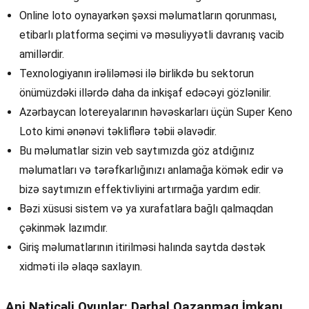
Online loto oynayarkən şəxsi məlumatların qorunması,
etibarlı platforma seçimi və məsuliyyətli davranış vacib
amillərdir.
Texnologiyanın irəliləməsi ilə birlikdə bu sektorun
önümüzdəki illərdə daha da inkişaf edəcəyi gözlənilir.
Azərbaycan lotereyalarının həvəskarları üçün Super Keno
Loto kimi ənənəvi təkliflərə təbii əlavədir.
Bu məlumatlar sizin veb saytımızda göz atdığınız
məlumatları və tərəfkarlığınızı anlamağa kömək edir və
bizə saytımızın effektivliyini artırmağa yardım edir.
Bəzi xüsusi sistem və ya xurafatlara bağlı qalmaqdan
çəkinmək lazımdır.
Giriş məlumatlarının itirilməsi halında saytda dəstək
xidməti ilə əlaqə saxlayın.
Ani Nəticəli Oyunlar: Dərhal Qazanmaq İmkanı