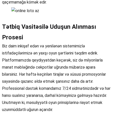
qaçırmamağa kömək edir.
Tətbiq Vasitəsilə Uduşun Alınması
Prosesi
Biz daim inkişaf edən və yenilənən sistemimizlə
istifadəçilərimizə ən yaxşı oyun şərtlərini təqdim edirik.
Platformamızda qeydiyyatdan keçərək, siz də milyonlarla
manat məbləğində cekpotlar uğrunda mübarizə apara
bilərsiniz. Hər həftə keçirilən tirajlar və xüsusi promosyonlar
sayəsində qazanc əldə etmək şansınız daha da artır.
Professional dəstək komandamız 7/24 xidmətinizdədir və hər
hansı sualınız yaranarsa, dərhal köməyinizə gəlməyə hazırdır.
Unutmayın ki, məsuliyyətli oyun prinsiplərinə riayət etmək
uzunmüddətli uğurun açarıdır.