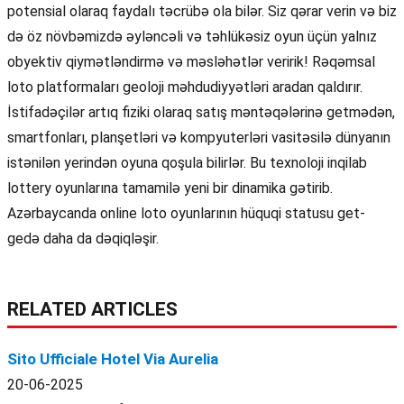
potensial olaraq faydalı təcrübə ola bilər. Siz qərar verin və biz
də öz növbəmizdə əyləncəli və təhlükəsiz oyun üçün yalnız
obyektiv qiymətləndirmə və məsləhətlər veririk! Rəqəmsal
loto platformaları geoloji məhdudiyyətləri aradan qaldırır.
İstifadəçilər artıq fiziki olaraq satış məntəqələrinə getmədən,
smartfonları, planşetləri və kompyuterləri vasitəsilə dünyanın
istənilən yerindən oyuna qoşula bilirlər. Bu texnoloji inqilab
lottery oyunlarına tamamilə yeni bir dinamika gətirib.
Azərbaycanda online loto oyunlarının hüquqi statusu get-
gedə daha da dəqiqləşir.
RELATED ARTICLES
Sito Ufficiale Hotel Via Aurelia
20-06-2025