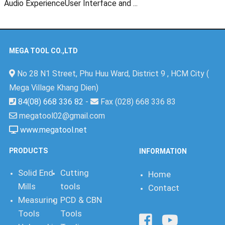
Audio ExperienceUser Interface and ...
MEGA TOOL CO.,LTD
No 28 N1 Street, Phu Huu Ward, District 9 , HCM City (
Mega Village Khang Dien)
84(08) 668 336 82
-
Fax (028) 668 336 83
megatool02@gmail.com
www.megatool.net
PRODUCTS
INFORMATION
Solid End
Cutting
Home
Mills
tools
Contact
Measuring
PCD & CBN
Tools
Tools