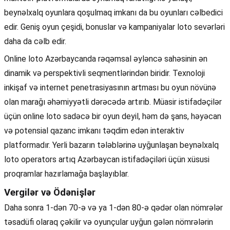
beynəlxalq oyunlara qoşulmaq imkanı da bu oyunları cəlbedici
edir. Geniş oyun çeşidi, bonuslar və kampaniyalar loto sevərləri
daha da cəlb edir.
Online loto Azərbaycanda rəqəmsal əyləncə sahəsinin ən
dinamik və perspektivli seqmentlərindən biridir. Texnoloji
inkişaf və internet penetrasiyasının artması bu oyun növünə
olan marağı əhəmiyyətli dərəcədə artırıb. Müasir istifadəçilər
üçün online loto sadəcə bir oyun deyil, həm də şans, həyəcan
və potensial qazanc imkanı təqdim edən interaktiv
platformadır. Yerli bazarın tələblərinə uyğunlaşan beynəlxalq
loto operators artıq Azərbaycan istifadəçiləri üçün xüsusi
proqramlar hazırlamağa başlayıblar.
Vergilər və Ödənişlər
Daha sonra 1-dən 70-ə və ya 1-dən 80-ə qədər olan nömrələr
təsadüfi olaraq çəkilir və oyunçular uyğun gələn nömrələrin