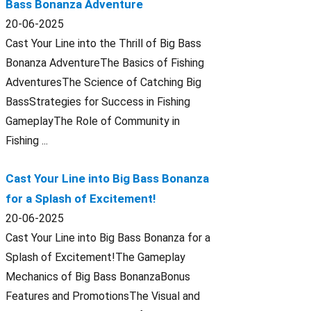
Bass Bonanza Adventure
20-06-2025
Cast Your Line into the Thrill of Big Bass
Bonanza AdventureThe Basics of Fishing
AdventuresThe Science of Catching Big
BassStrategies for Success in Fishing
GameplayThe Role of Community in
Fishing ...
Cast Your Line into Big Bass Bonanza
for a Splash of Excitement!
20-06-2025
Cast Your Line into Big Bass Bonanza for a
Splash of Excitement!The Gameplay
Mechanics of Big Bass BonanzaBonus
Features and PromotionsThe Visual and