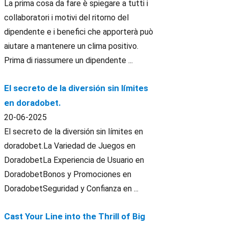
La prima cosa da fare è spiegare a tutti i
collaboratori i motivi del ritorno del
dipendente e i benefici che apporterà può
aiutare a mantenere un clima positivo.
Prima di riassumere un dipendente ...
El secreto de la diversión sin límites
en doradobet.
20-06-2025
El secreto de la diversión sin límites en
doradobet.La Variedad de Juegos en
DoradobetLa Experiencia de Usuario en
DoradobetBonos y Promociones en
DoradobetSeguridad y Confianza en ...
Cast Your Line into the Thrill of Big