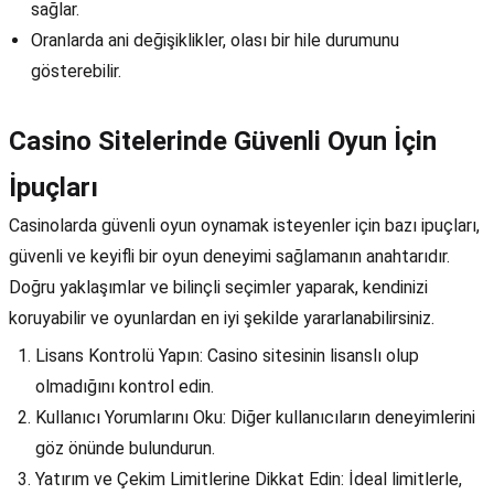
sağlar.
Oranlarda ani değişiklikler, olası bir hile durumunu
gösterebilir.
Casino Sitelerinde Güvenli Oyun İçin
İpuçları
Casinolarda güvenli oyun oynamak isteyenler için bazı ipuçları,
güvenli ve keyifli bir oyun deneyimi sağlamanın anahtarıdır.
Doğru yaklaşımlar ve bilinçli seçimler yaparak, kendinizi
koruyabilir ve oyunlardan en iyi şekilde yararlanabilirsiniz.
Lisans Kontrolü Yapın: Casino sitesinin lisanslı olup
olmadığını kontrol edin.
Kullanıcı Yorumlarını Oku: Diğer kullanıcıların deneyimlerini
göz önünde bulundurun.
Yatırım ve Çekim Limitlerine Dikkat Edin: İdeal limitlerle,