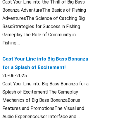
Cast Your Line into the Thrill of Big Bass
Bonanza AdventureThe Basics of Fishing
AdventuresThe Science of Catching Big
BassStrategies for Success in Fishing
GameplayThe Role of Community in
Fishing ...
Cast Your Line into Big Bass Bonanza
for a Splash of Excitement!
20-06-2025
Cast Your Line into Big Bass Bonanza for a
Splash of Excitement!The Gameplay
Mechanics of Big Bass BonanzaBonus
Features and PromotionsThe Visual and
Audio ExperienceUser Interface and ...