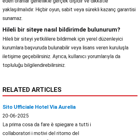
eden oranlar genellikle gerçek dışıdır ve dikkatle
yaklaşılmalıdır. Hiçbir oyun, sabit veya sürekli kazanç garantisi
sunamaz.
Hileli bir siteye nasıl bildirimde bulunurum?
Hileli bir siteyi yetkililere bildirmek için yerel düzenleyici
kurumlara başvuruda bulunabilir veya lisans veren kuruluşla
iletişime geçebilirsiniz. Ayrıca, kullanıcı yorumlarıyla da
topluluğu bilgilendirebilirsiniz.
RELATED ARTICLES
Sito Ufficiale Hotel Via Aurelia
20-06-2025
La prima cosa da fare è spiegare a tutti i
collaboratori i motivi del ritorno del