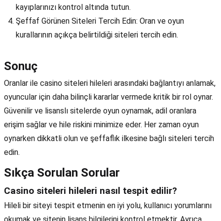
kayıplarınızı kontrol altında tutun.
Şeffaf Görünen Siteleri Tercih Edin: Oran ve oyun
kurallarının açıkça belirtildiği siteleri tercih edin.
Sonuç
Oranlar ile casino siteleri hileleri arasındaki bağlantıyı anlamak,
oyuncular için daha bilinçli kararlar vermede kritik bir rol oynar.
Güvenilir ve lisanslı sitelerde oyun oynamak, adil oranlara
erişim sağlar ve hile riskini minimize eder. Her zaman oyun
oynarken dikkatli olun ve şeffaflık ilkesine bağlı siteleri tercih
edin.
Sıkça Sorulan Sorular
Casino siteleri hileleri nasıl tespit edilir?
Hileli bir siteyi tespit etmenin en iyi yolu, kullanıcı yorumlarını
okumak ve sitenin lisans bilgilerini kontrol etmektir. Ayrıca,