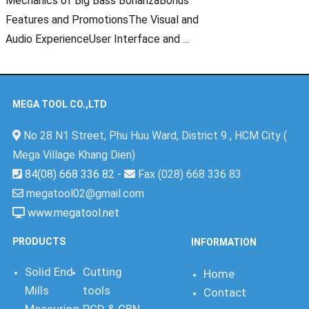
Mechanics of Big Bass BonanzaBonus
Features and PromotionsThe Visual and
Audio ExperienceUser Interface and ...
MEGA TOOL CO.,LTD
No 28 N1 Street, Phu Huu Ward, District 9 , HCM City (
Mega Village Khang Dien)
84(08) 668 336 82
-
Fax (028) 668 336 83
megatool02@gmail.com
www.megatool.net
PRODUCTS
INFORMATION
Solid End
Cutting
Home
Mills
tools
Contact