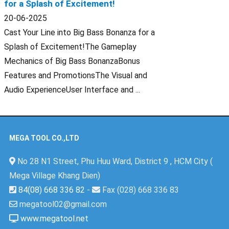
for a Splash of Excitement!
20-06-2025
Cast Your Line into Big Bass Bonanza for a
Splash of Excitement!The Gameplay
Mechanics of Big Bass BonanzaBonus
Features and PromotionsThe Visual and
Audio ExperienceUser Interface and ...
MEGA TOOL CO.,LTD
No 28 N1 Street, Phu Huu Ward, District 9 , HCM City (
Mega Village Khang Dien)
84(08) 668 336 82
-
Fax (028) 668 336 83
megatool02@gmail.com
www.megatool.net