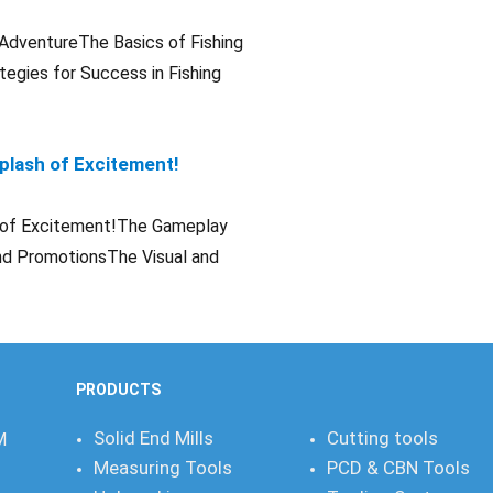
a AdventureThe Basics of Fishing
egies for Success in Fishing
Splash of Excitement!
sh of Excitement!The Gameplay
nd PromotionsThe Visual and
PRODUCTS
Solid End Mills
Cutting tools
M
Measuring Tools
PCD & CBN Tools