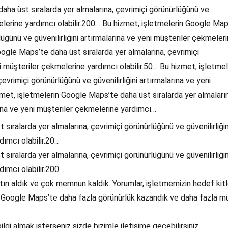
aha üst sıralarda yer almalarına, çevrimiçi görünürlüğünü ve
kmelerine yardımcı olabilir.200… Bu hizmet, işletmelerin Google Ma
lüğünü ve güvenilirliğini artırmalarına ve yeni müşteriler çekmeler
oogle Maps’te daha üst sıralarda yer almalarına, çevrimiçi
ni müşteriler çekmelerine yardımcı olabilir.50… Bu hizmet, işletmel
vrimiçi görünürlüğünü ve güvenilirliğini artırmalarına ve yeni
zmet, işletmelerin Google Maps’te daha üst sıralarda yer almaları
arına ve yeni müşteriler çekmelerine yardımcı…
sıralarda yer almalarına, çevrimiçi görünürlüğünü ve güvenilirliğin
dımcı olabilir.20…
sıralarda yer almalarına, çevrimiçi görünürlüğünü ve güvenilirliğin
dımcı olabilir.200…
ın aldık ve çok memnun kaldık. Yorumlar, işletmemizin hedef kit
. Google Maps’te daha fazla görünürlük kazandık ve daha fazla m
gi almak isterseniz sizde bizimle iletişime geçebilirsiniz.