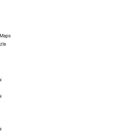
,
e Maps
zla
i
i
i