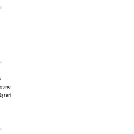
i
i
k.
lesine
üşteri
i