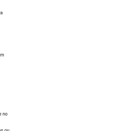
ra
om
e no
os ou