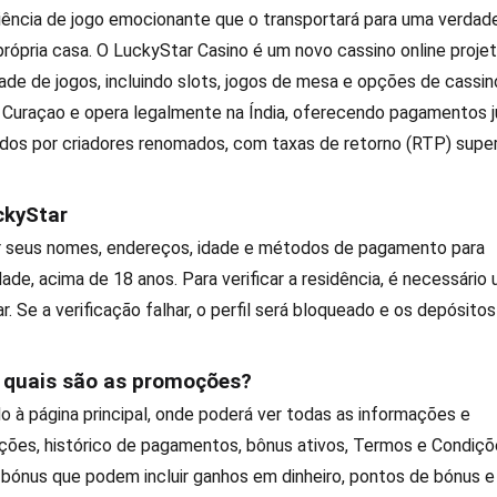
iência de jogo emocionante que o transportará para uma verdade
 própria casa. O LuckyStar Casino é um novo cassino online proje
ade de jogos, incluindo slots, jogos de mesa e opções de cassin
de Curaçao e opera legalmente na Índia, oferecendo pagamentos 
idos por criadores renomados, com taxas de retorno (RTP) super
ckyStar
ar seus nomes, endereços, idade e métodos de pagamento para
ade, acima de 18 anos. Para verificar a residência, é necessário
. Se a verificação falhar, o perfil será bloqueado e os depósitos
: quais são as promoções?
o à página principal, onde poderá ver todas as informações e
ações, histórico de pagamentos, bônus ativos, Termos e Condiçõ
 bónus que podem incluir ganhos em dinheiro, pontos de bónus e