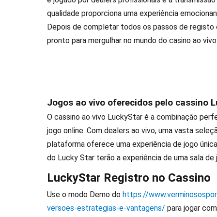
qualidade proporciona uma experiência emocionan
Depois de completar todos os passos de registo 
pronto para mergulhar no mundo do casino ao vivo
Jogos ao vivo oferecidos pelo cassino 
O cassino ao vivo LuckyStar é a combinação perfe
jogo online. Com dealers ao vivo, uma vasta seleçã
plataforma oferece uma experiência de jogo única 
do Lucky Star terão a experiência de uma sala de 
LuckyStar Registro no Cassino
Use o modo Demo do
https://www.verminososporf
versoes-estrategias-e-vantagens/
para jogar com 