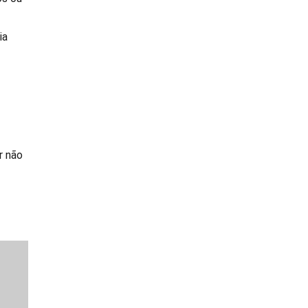
ia
r não