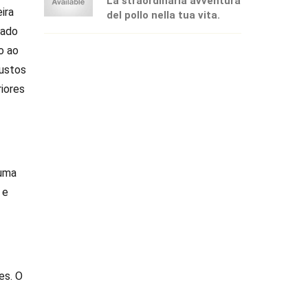
La straordinaria avventura
ira
del pollo nella tua vita.
tado
o ao
justos
iores
 uma
 e
es. O