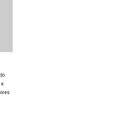
 do
 a
dores