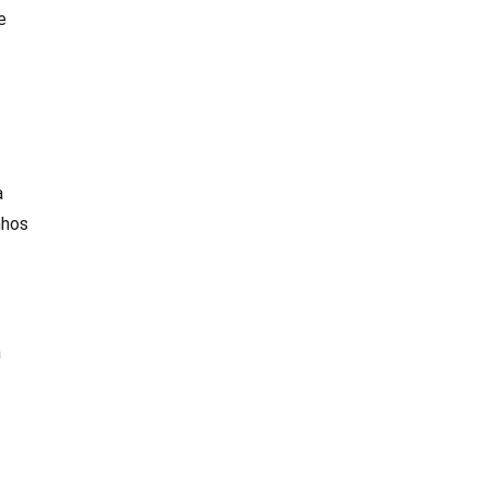
e
a
nhos
m