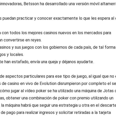
 innovadoras, Betsson ha desarrollado una versión móvil altamen
 puedan practicar y conocer exactamente lo que les espera al 
a con todos los mejores casinos nuevos en los mercados para
n convertirse en reyes.
 casinos y sus juegos con los gobiernos de cada país, de tal form
gos y locales.
 te han estafado, envía una queja y déjanos ayudarte.
e aspectos particulares para ese tipo de juego, al igual que no 
s de casino en vivo de Evolution disrumpieron por completo el se
 cómo jugar al vídeo poker se ha utilizado una máquina de Jotas 
nas, obtener una combinación de poker con premio utilizando un
a máquina habrá que seguir una estrategia u otra en el descart
ago para realizar ingresos y solicitar retiradas a la tarjeta