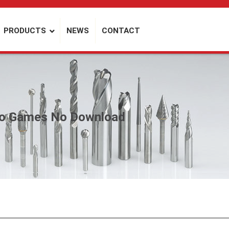
PRODUCTS
NEWS
CONTACT
ino Games No Download