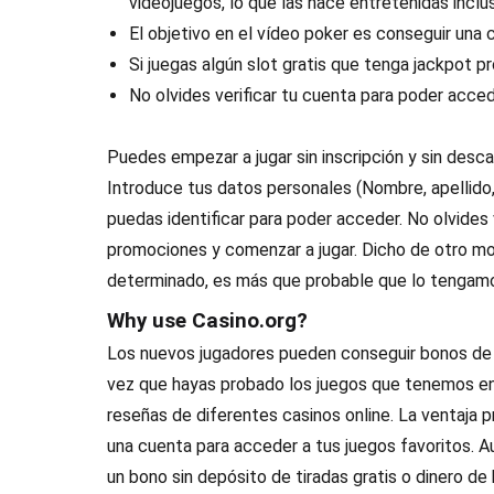
videojuegos, lo que las hace entretenidas inclu
El objetivo en el vídeo poker es conseguir una
Si juegas algún slot gratis que tenga jackpot p
No olvides verificar tu cuenta para poder acc
Puedes empezar a jugar sin inscripción y sin desca
Introduce tus datos personales (Nombre, apellido,
puedas identificar para poder acceder. No olvides
promociones y comenzar a jugar. Dicho de otro mod
determinado, es más que probable que lo tengamo
Why use Casino.org?
Los nuevos jugadores pueden conseguir bonos de ca
vez que hayas probado los juegos que tenemos en
reseñas de diferentes casinos online. La ventaja pr
una cuenta para acceder a tus juegos favoritos.
un bono sin depósito de tiradas gratis o dinero de