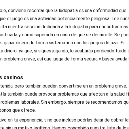
ble, conviene recordar que la ludopatía es una enfermedad que
 que el juego es una actividad potencialmente peligrosa. Lee nue
ulta nuestra sección dedicada a la ludopatía para encontrar más
nosticarla y cómo superarla en caso de que se desarrolle. Se pu
s ganar dinero de forma sistemática con los juegos de azar. Si
u dinero, ya que, si sigues jugando, lo acabarás perdiendo tarde 
n problema grave, así que juega de forma segura y busca ayuda s
s casinos
etenida, pero también pueden convertirse en un problema grave.
tía también puede provocar problemas que afectan a la salud fí
y problemas laborales. Sin embargo, siempre te recomendamos qu
 bonos que ofrece.
ivo en tu experiencia, sino que incluso podrías dejar de cobrar la
rte sin un motivo legítimo. Hemos concebido nuestra lista de los