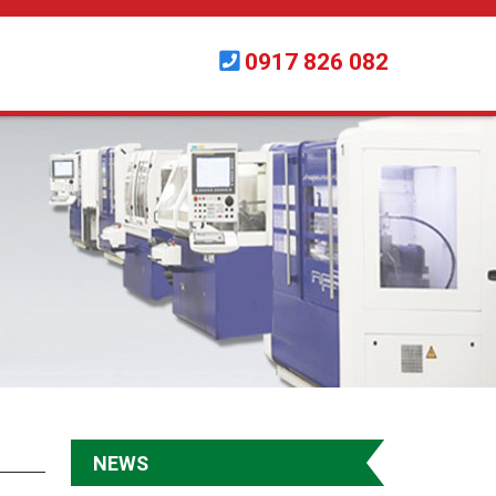
0917 826 082
NEWS