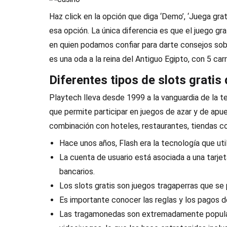
Haz click en la opción que diga ‘Demo’, ‘Juega grat
esa opción. La única diferencia es que el juego gra
en quien podamos confiar para darte consejos sobr
es una oda a la reina del Antiguo Egipto, con 5 car
Diferentes tipos de slots gratis
Playtech lleva desde 1999 a la vanguardia de la t
que permite participar en juegos de azar y de ap
combinación con hoteles, restaurantes, tiendas co
Hace unos años, Flash era la tecnología que uti
La cuenta de usuario está asociada a una tarjet
bancarios.
Los slots gratis son juegos tragaperras que se p
Es importante conocer las reglas y los pagos d
Las tragamonedas son extremadamente populares