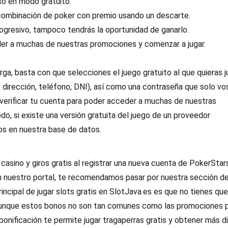
so en modo gratuito.
 combinación de poker con premio usando un descarte.
rogresivo, tampoco tendrás la oportunidad de ganarlo.
eder a muchas de nuestras promociones y comenzar a jugar.
rga, basta con que selecciones el juego gratuito al que quieras j
 dirección, teléfono, DNI), así como una contraseña que solo vo
 verificar tu cuenta para poder acceder a muchas de nuestras
o, si existe una versión gratuita del juego de un proveedor
s en nuestra base de datos.
sino y giros gratis al registrar una nueva cuenta de PokerStar
 nuestro portal, te recomendamos pasar por nuestra sección d
incipal de jugar slots gratis en SlotJava.es es que no tienes que
 Aunque estos bonos no son tan comunes como las promociones 
 bonificación te permite jugar tragaperras gratis y obtener más d