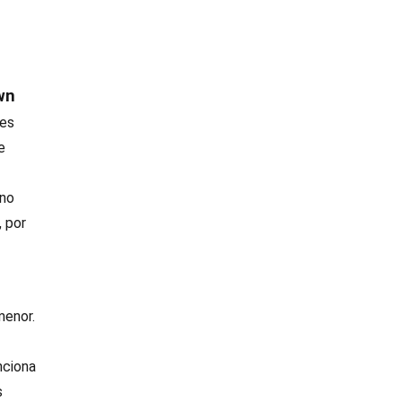
wn
des
e
 no
, por
menor.
nciona
s