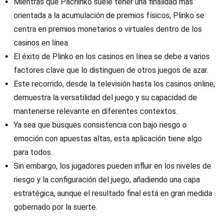
Mientras que Pachinko suele tener una finalidad más
orientada a la acumulación de premios físicos, Plinko se
centra en premios monetarios o virtuales dentro de los
casinos en línea.
El éxito de Plinko en los casinos en línea se debe a varios
factores clave que lo distinguen de otros juegos de azar.
Este recorrido, desde la televisión hasta los casinos online,
demuestra la versatilidad del juego y su capacidad de
mantenerse relevante en diferentes contextos.
Ya sea que busques consistencia con bajo riesgo o
emoción con apuestas altas, esta aplicación tiene algo
para todos.
Sin embargo, los jugadores pueden influir en los niveles de
riesgo y la configuración del juego, añadiendo una capa
estratégica, aunque el resultado final está en gran medida
gobernado por la suerte.