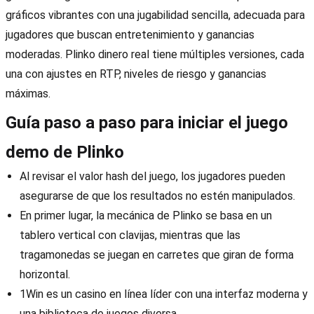
gráficos vibrantes con una jugabilidad sencilla, adecuada para
jugadores que buscan entretenimiento y ganancias
moderadas. Plinko dinero real tiene múltiples versiones, cada
una con ajustes en RTP, niveles de riesgo y ganancias
máximas.
Guía paso a paso para iniciar el juego
demo de Plinko
Al revisar el valor hash del juego, los jugadores pueden
asegurarse de que los resultados no estén manipulados.
En primer lugar, la mecánica de Plinko se basa en un
tablero vertical con clavijas, mientras que las
tragamonedas se juegan en carretes que giran de forma
horizontal.
1Win es un casino en línea líder con una interfaz moderna y
una biblioteca de juegos diversa.