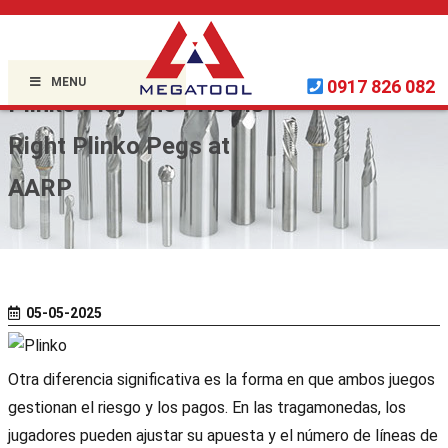
Home »
Uncategorized
»
MENU
0917 826 082
Plinko Play The Price is
Right Plinko Pegs at
AARP
05-05-2025
Otra diferencia significativa es la forma en que ambos juegos
gestionan el riesgo y los pagos. En las tragamonedas, los
jugadores pueden ajustar su apuesta y el número de líneas de