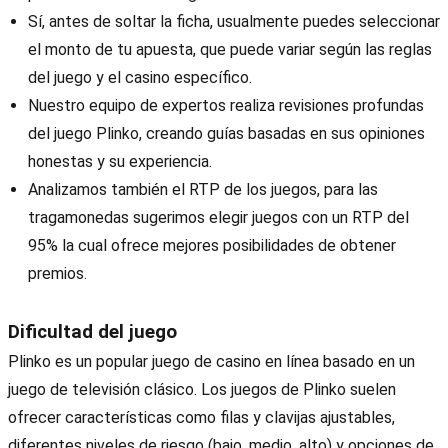
Sí, antes de soltar la ficha, usualmente puedes seleccionar
el monto de tu apuesta, que puede variar según las reglas
del juego y el casino específico.
Nuestro equipo de expertos realiza revisiones profundas
del juego Plinko, creando guías basadas en sus opiniones
honestas y su experiencia.
Analizamos también el RTP de los juegos, para las
tragamonedas sugerimos elegir juegos con un RTP del
95% la cual ofrece mejores posibilidades de obtener
premios.
Dificultad del juego
Plinko es un popular juego de casino en línea basado en un
juego de televisión clásico. Los juegos de Plinko suelen
ofrecer características como filas y clavijas ajustables,
diferentes niveles de riesgo (bajo, medio, alto) y opciones de