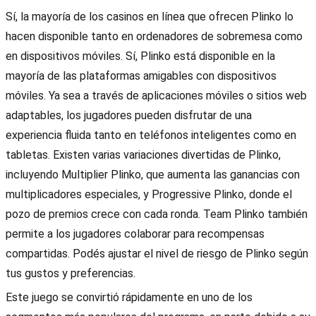
Sí, la mayoría de los casinos en línea que ofrecen Plinko lo
hacen disponible tanto en ordenadores de sobremesa como
en dispositivos móviles. Sí, Plinko está disponible en la
mayoría de las plataformas amigables con dispositivos
móviles. Ya sea a través de aplicaciones móviles o sitios web
adaptables, los jugadores pueden disfrutar de una
experiencia fluida tanto en teléfonos inteligentes como en
tabletas. Existen varias variaciones divertidas de Plinko,
incluyendo Multiplier Plinko, que aumenta las ganancias con
multiplicadores especiales, y Progressive Plinko, donde el
pozo de premios crece con cada ronda. Team Plinko también
permite a los jugadores colaborar para recompensas
compartidas. Podés ajustar el nivel de riesgo de Plinko según
tus gustos y preferencias.
Este juego se convirtió rápidamente en uno de los