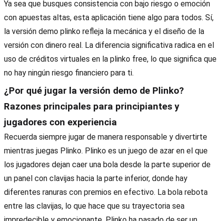
Ya sea que busques consistencia con bajo riesgo o emoción
con apuestas altas, esta aplicación tiene algo para todos. Sí,
la versión demo plinko refleja la mecánica y el diseño de la
versión con dinero real. La diferencia significativa radica en el
uso de créditos virtuales en la plinko free, lo que significa que
no hay ningún riesgo financiero para ti.
¿Por qué jugar la versión demo de Plinko?
Razones principales para principiantes y
jugadores con experiencia
Recuerda siempre jugar de manera responsable y divertirte
mientras juegas Plinko. Plinko es un juego de azar en el que
los jugadores dejan caer una bola desde la parte superior de
un panel con clavijas hacia la parte inferior, donde hay
diferentes ranuras con premios en efectivo. La bola rebota
entre las clavijas, lo que hace que su trayectoria sea
impredecible y emocionante. Plinko ha pasado de ser un