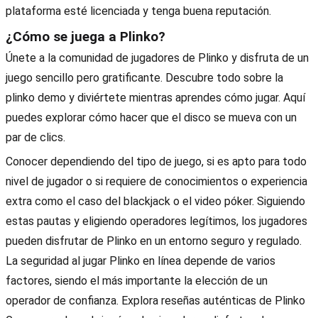
plataforma esté licenciada y tenga buena reputación.
¿Cómo se juega a Plinko?
Únete a la comunidad de jugadores de Plinko y disfruta de un
juego sencillo pero gratificante. Descubre todo sobre la
plinko demo y diviértete mientras aprendes cómo jugar. Aquí
puedes explorar cómo hacer que el disco se mueva con un
par de clics.
Conocer dependiendo del tipo de juego, si es apto para todo
nivel de jugador o si requiere de conocimientos o experiencia
extra como el caso del blackjack o el video póker. Siguiendo
estas pautas y eligiendo operadores legítimos, los jugadores
pueden disfrutar de Plinko en un entorno seguro y regulado.
La seguridad al jugar Plinko en línea depende de varios
factores, siendo el más importante la elección de un
operador de confianza. Explora reseñas auténticas de Plinko