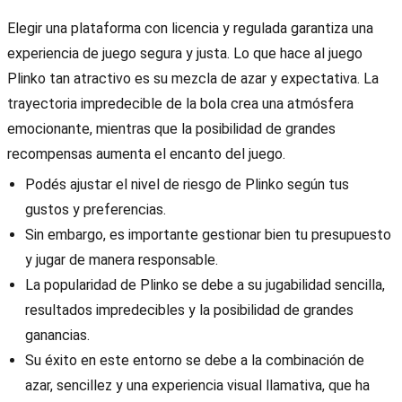
Elegir una plataforma con licencia y regulada garantiza una
experiencia de juego segura y justa. Lo que hace al juego
Plinko tan atractivo es su mezcla de azar y expectativa. La
trayectoria impredecible de la bola crea una atmósfera
emocionante, mientras que la posibilidad de grandes
recompensas aumenta el encanto del juego.
Podés ajustar el nivel de riesgo de Plinko según tus
gustos y preferencias.
Sin embargo, es importante gestionar bien tu presupuesto
y jugar de manera responsable.
La popularidad de Plinko se debe a su jugabilidad sencilla,
resultados impredecibles y la posibilidad de grandes
ganancias.
Su éxito en este entorno se debe a la combinación de
azar, sencillez y una experiencia visual llamativa, que ha