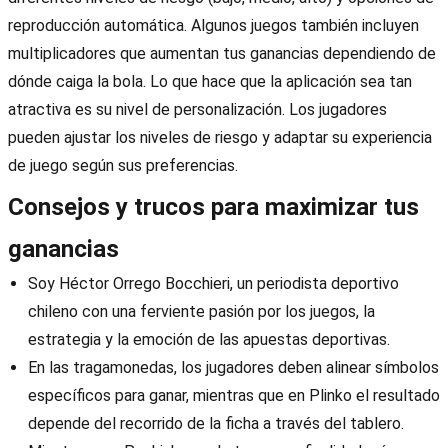
reproducción automática. Algunos juegos también incluyen
multiplicadores que aumentan tus ganancias dependiendo de
dónde caiga la bola. Lo que hace que la aplicación sea tan
atractiva es su nivel de personalización. Los jugadores
pueden ajustar los niveles de riesgo y adaptar su experiencia
de juego según sus preferencias.
Consejos y trucos para maximizar tus
ganancias
Soy Héctor Orrego Bocchieri, un periodista deportivo
chileno con una ferviente pasión por los juegos, la
estrategia y la emoción de las apuestas deportivas.
En las tragamonedas, los jugadores deben alinear símbolos
específicos para ganar, mientras que en Plinko el resultado
depende del recorrido de la ficha a través del tablero.