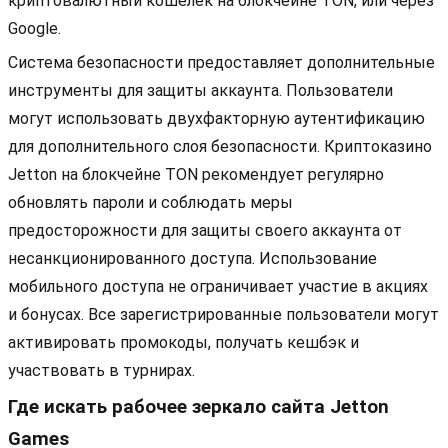
криптовалютный кошелек на блокчейне TON, или через
Google.
Система безопасности предоставляет дополнительные
инструменты для защиты аккаунта. Пользователи
могут использовать двухфакторную аутентификацию
для дополнительного слоя безопасности. Криптоказино
Jetton на блокчейне TON рекомендует регулярно
обновлять пароли и соблюдать меры
предосторожности для защиты своего аккаунта от
несанкционированного доступа. Использование
мобильного доступа не ограничивает участие в акциях
и бонусах. Все зарегистрированные пользователи могут
активировать промокоды, получать кешбэк и
участвовать в турнирах.
Где искать рабочее зеркало сайта Jetton
Games