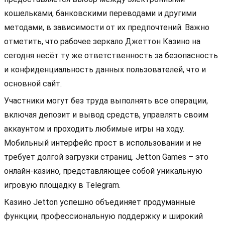
кошельками, банковскими переводами и другими
методами, в зависимости от их предпочтений. Важно
отметить, что рабочее зеркало Джеттон Казино на
сегодня несёт ту же ответственность за безопасность
и конфиденциальность данных пользователей, что и
основной сайт.
Участники могут без труда выполнять все операции,
включая депозит и вывод средств, управлять своим
аккаунтом и проходить любимые игры на ходу.
Мобильный интерфейс прост в использовании и не
требует долгой загрузки страниц. Jetton Games – это
онлайн-казино, представляющее собой уникальную
игровую площадку в Telegram.
Казино Jetton успешно объединяет продуманные
функции, профессиональную поддержку и широкий