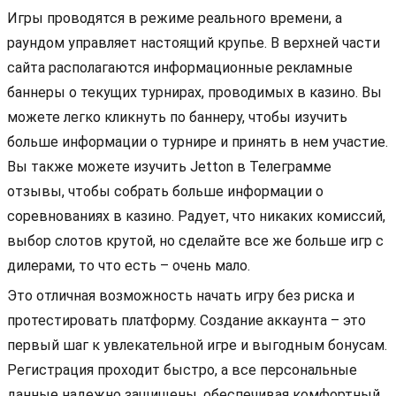
Игры проводятся в режиме реального времени, а
раундом управляет настоящий крупье. В верхней части
сайта располагаются информационные рекламные
баннеры о текущих турнирах, проводимых в казино. Вы
можете легко кликнуть по баннеру, чтобы изучить
больше информации о турнире и принять в нем участие.
Вы также можете изучить Jetton в Телеграмме
отзывы, чтобы собрать больше информации о
соревнованиях в казино. Радует, что никаких комиссий,
выбор слотов крутой, но сделайте все же больше игр с
дилерами, то что есть – очень мало.
Это отличная возможность начать игру без риска и
протестировать платформу. Создание аккаунта – это
первый шаг к увлекательной игре и выгодным бонусам.
Регистрация проходит быстро, а все персональные
данные надежно защищены, обеспечивая комфортный