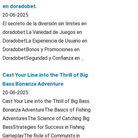
en doradobet.
20-06-2025
El secreto de la diversión sin límites en
doradobet.La Variedad de Juegos en
DoradobetLa Experiencia de Usuario en
DoradobetBonos y Promociones en
DoradobetSeguridad y Confianza en ...
Cast Your Line into the Thrill of Big
Bass Bonanza Adventure
20-06-2025
Cast Your Line into the Thrill of Big Bass
Bonanza AdventureThe Basics of Fishing
AdventuresThe Science of Catching Big
BassStrategies for Success in Fishing
GameplayThe Role of Community in