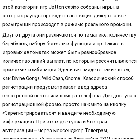
этой категории игр Jetton casino собраны игры, в
которых раунды проводят настоящие дилеры, а все
розыгрыши происходят в режиме реального времени.
Друг от друга они различаются по тематике, количеству
барабанов, набору бонусных функций и пр. Также в
игровых автоматах может быть разнообразное
количество линий выплат, по которым рассчитываются
призовые комбинации. Здесь вы найдете такие игры,
как Divine Gongs, Wild Cash, Gnome. Классический способ
регистрации предусматривает ввод адреса
электронной почты или номера телефона. Для доступа к
регистрационной форме, просто нажмите на кнопку
«Зарегистрироваться» и введите необходимую
информацию. При этом доступна и быстрая
авторизации – через мессенджер Телеграм,