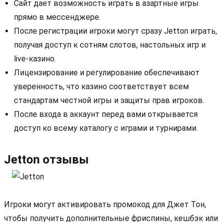
Сайт дает возможность играть в азартные игры
прямо в мессенджере.
После регистрации игроки могут сразу Jetton играть,
получая доступ к сотням слотов, настольных игр и
live-казино.
Лицензирование и регулирование обеспечивают
уверенность, что казино соответствует всем
стандартам честной игры и защиты прав игроков.
После входа в аккаунт перед вами открывается
доступ ко всему каталогу с играми и турнирами.
Jetton отзывы
Игроки могут активировать промокод для Джет Тон,
чтобы получить дополнительные фриспины, кешбэк или