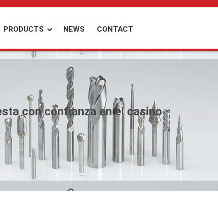
PRODUCTS
NEWS
CONTACT
esta con confianza en el casino