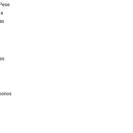
 Pese
 a
as
les
 bonos