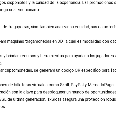
gos disponibles y la calidad de la experiencia. Las promociones 
juego sea emocionante.
o de tragaperras, sino también analizar su equidad, sus caracterí
para máquinas tragamonedas en 3D, la cual es modalidad con ca
s y brindan recursos y herramientas para ayudar a los jugadores 
a.
zar criptomonedas, se generará un código QR específico para faci
nes de billeteras virtuales como Skrill, PayPal y MercadoPago.
icación son la clave para desbloquear un mundo de oportunidades
SSL de última generación, 1xSlots asegura una protección robu
ios.