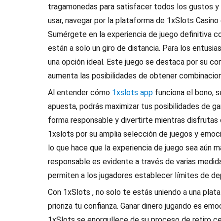
tragamonedas para satisfacer todos los gustos y pr
usar, navegar por la plataforma de 1xSlots Casino 
Sumérgete en la experiencia de juego definitiva c
están a solo un giro de distancia. Para los entus
una opción ideal. Este juego se destaca por su co
aumenta las posibilidades de obtener combinacio
Al entender cómo
1xslots app
funciona el bono, s
apuesta, podrás maximizar tus posibilidades de gan
forma responsable y divertirte mientras disfrutas 
1xslots por su amplia selección de juegos y emoc
lo que hace que la experiencia de juego sea aún m
responsable es evidente a través de varias medid
permiten a los jugadores establecer límites de de
Con 1xSlots , no solo te estás uniendo a una plat
prioriza tu confianza. Ganar dinero jugando es emo
1xSlots se enorgullece de su proceso de retiro ce