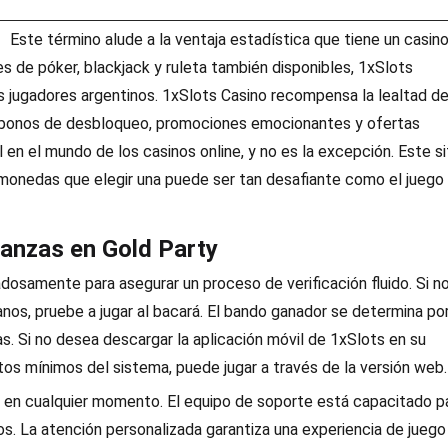
Este término alude a la ventaja estadística que tiene un casin
es de póker, blackjack y ruleta también disponibles, 1xSlots
s jugadores argentinos. 1xSlots Casino recompensa la lealtad d
e bonos de desbloqueo, promociones emocionantes y ofertas
 en el mundo de los casinos online, y no es la excepción. Este si
amonedas que elegir una puede ser tan desafiante como el juego
nanzas en Gold Party
dosamente para asegurar un proceso de verificación fluido. Si no
os, pruebe a jugar al bacará. El bando ganador se determina por
. Si no desea descargar la aplicación móvil de 1xSlots en su
tos mínimos del sistema, puede jugar a través de la versión web.
da en cualquier momento. El equipo de soporte está capacitado p
os. La atención personalizada garantiza una experiencia de juego