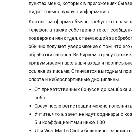
пунктах меню, которых в приложениях бывает
видит только нужную информацию.
Контактная форма обычно требует от пользова
телефон, а также собственно текст сообщени
поддержки или отдел, отвечающий за обрабо
обычно получает уведомление о том, что ег
обработки запроса. Выбираем страну прожива
придумываем пароль для входа и прописывае
ссылке из письма. Отличается выгодным при
спорта и киберспортивные дисциплины.
От приветственных бонусов до кэшбэка и
себя.
Сразу после регистрации можно пополнить
Учтите, что в зачет не идут ординары с 
5 и коэффициентами ниже 1,30.
Для Visa, MasterCard и большинства криптов