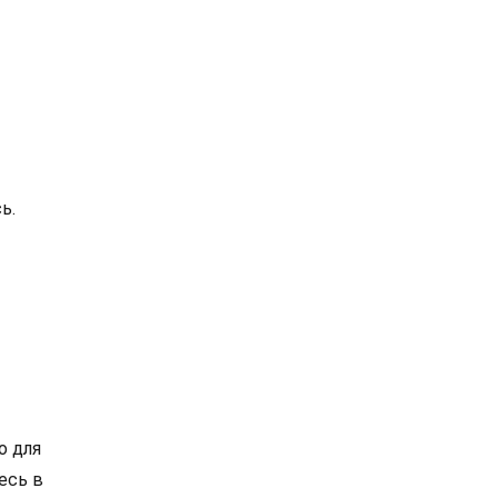
ь.
о для
есь в