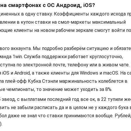
на смартфонах с ОС Андроид, iOS?
единенных в одну ставку. Коэффициенты каждого исхода п
влении в купон ставки на смол-маркеты максимальный
ующие клиенты на новом рабочем зеркале смогут войти п
вого аккаунта. Мы подробно разберём ситуацию и обязат
нда 1win. Служба поддержки работает круглосуточно,
ступна по электронной почте, телефону или в живом чате.
 iOS и Android, а также клиенты для Windows и macOS. На 
а плей-офф Кубка Стэнли маржинальность колеблется в
ные чемпионаты, то значение может уходить за 8%.
звезд, с выплатами последний год все ок, в 22 тупили же
вить не забыли расписать да и в целом не у каждого бука
бол даже не знал что ставки принимаются вообще. Рублей,
).