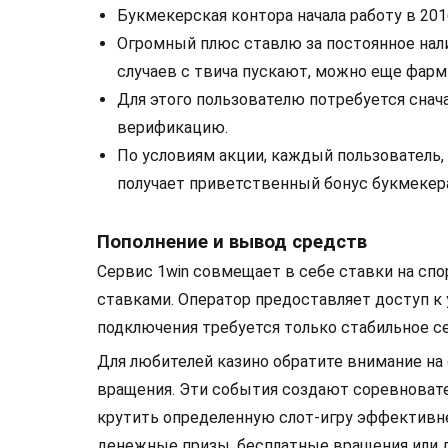
Букмекерская контора начала работу в 201
Огромный плюс ставлю за постоянное нали
случаев с твича пускают, можно еще фарм
Для этого пользователю потребуется снача
верификацию.
По условиям акции, каждый пользователь
получает приветственный бонус букмекера
Пополнение и вывод средств
Сервис 1win совмещает в себе ставки на спо
ставками. Оператор предоставляет доступ к 
подключения требуется только стабильное с
Для любителей казино обратите внимание на
вращения. Эти события создают соревновате
крутить определенную слот-игру эффективне
денежные призы, бесплатные вращения или 