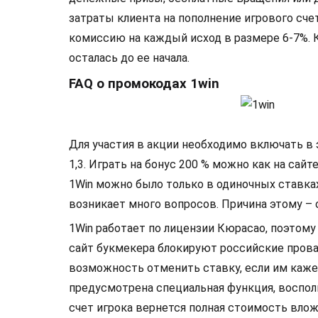
затраты клиента на пополнение игрового сче
комиссию на каждый исход в размере 6-7%. Ко
осталась до ее начала.
FAQ о промокодах 1win
Для участия в акции необходимо включать 
1,3. Играть на бонус 200 % можно как на сайт
1Win можно было только в одиночных ставках.
возникает много вопросов. Причина этому – 
1Win работает по лицензии Кюрасао, поэтом
сайт букмекера блокируют российские прова
возможность отменить ставку, если им кажет
предусмотрена специальная функция, воспол
счет игрока вернется полная стоимость влож