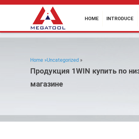
HOME
INTRODUCE
Home »
Uncategorized
»
Продукция 1WIN купить по низ
магазине