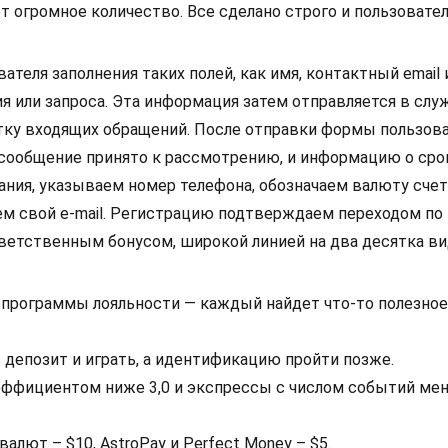
 огромное количество. Все сделано строго и пользовате
теля заполнения таких полей, как имя, контактный email 
я или запроса. Эта информация затем отправляется в слу
тку входящих обращений. После отправки формы пользов
о сообщение принято к рассмотрению, и информацию о сро
ния, указываем номер телефона, обозначаем валюту счет
м свой e-mail. Регистрацию подтверждаем переходом по
ветственным бонусом, широкой линией на два десятка в
 программы лояльности — каждый найдет что-то полезное
 депозит и играть, а идентификацию пройти позже.
коэффициентом ниже 3,0 и экспрессы с числом событий ме
алют – $10, AstroPay и Perfect Money – $5.