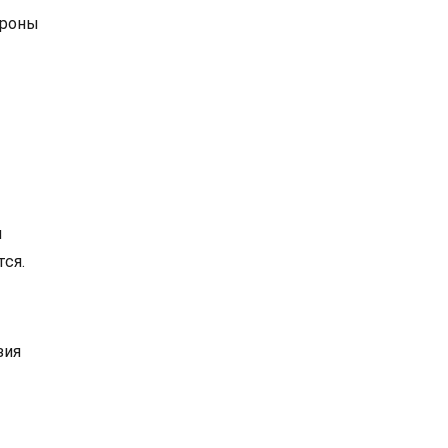
ороны
ы
тся.
зия