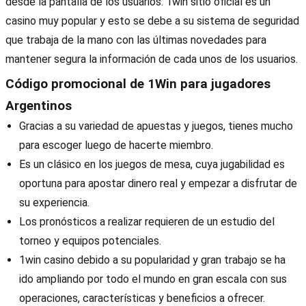
desde la pantalla de los usuarios. 1win sitio oficial es un
casino muy popular y esto se debe a su sistema de seguridad
que trabaja de la mano con las últimas novedades para
mantener segura la información de cada unos de los usuarios.
Código promocional de 1Win para jugadores
Argentinos
Gracias a su variedad de apuestas y juegos, tienes mucho
para escoger luego de hacerte miembro.
Es un clásico en los juegos de mesa, cuya jugabilidad es
oportuna para apostar dinero real y empezar a disfrutar de
su experiencia.
Los pronósticos a realizar requieren de un estudio del
torneo y equipos potenciales.
1win casino debido a su popularidad y gran trabajo se ha
ido ampliando por todo el mundo en gran escala con sus
operaciones, características y beneficios a ofrecer.