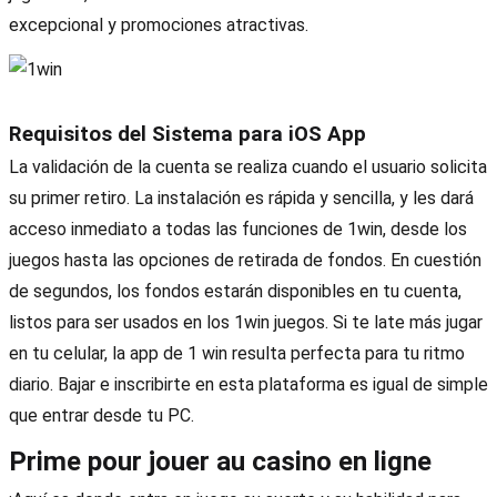
excepcional y promociones atractivas.
Requisitos del Sistema para iOS App
La validación de la cuenta se realiza cuando el usuario solicita
su primer retiro. La instalación es rápida y sencilla, y les dará
acceso inmediato a todas las funciones de 1win, desde los
juegos hasta las opciones de retirada de fondos. En cuestión
de segundos, los fondos estarán disponibles en tu cuenta,
listos para ser usados en los 1win juegos. Si te late más jugar
en tu celular, la app de 1 win resulta perfecta para tu ritmo
diario. Bajar e inscribirte en esta plataforma es igual de simple
que entrar desde tu PC.
Prime pour jouer au casino en ligne