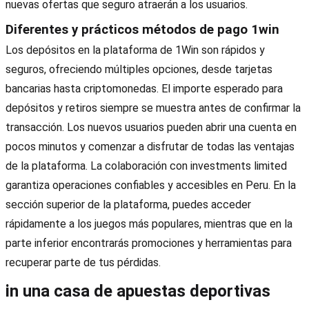
nuevas ofertas que seguro atraerán a los usuarios.
Diferentes y prácticos métodos de pago 1win
Los depósitos en la plataforma de 1Win son rápidos y
seguros, ofreciendo múltiples opciones, desde tarjetas
bancarias hasta criptomonedas. El importe esperado para
depósitos y retiros siempre se muestra antes de confirmar la
transacción. Los nuevos usuarios pueden abrir una cuenta en
pocos minutos y comenzar a disfrutar de todas las ventajas
de la plataforma. La colaboración con investments limited
garantiza operaciones confiables y accesibles en Peru. En la
sección superior de la plataforma, puedes acceder
rápidamente a los juegos más populares, mientras que en la
parte inferior encontrarás promociones y herramientas para
recuperar parte de tus pérdidas.
in una casa de apuestas deportivas