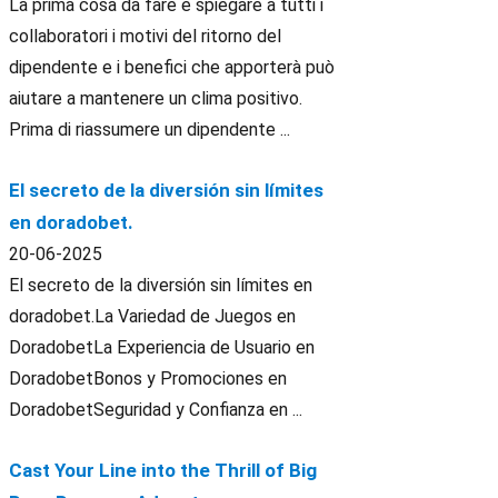
La prima cosa da fare è spiegare a tutti i
collaboratori i motivi del ritorno del
dipendente e i benefici che apporterà può
aiutare a mantenere un clima positivo.
Prima di riassumere un dipendente ...
El secreto de la diversión sin límites
en doradobet.
20-06-2025
El secreto de la diversión sin límites en
doradobet.La Variedad de Juegos en
DoradobetLa Experiencia de Usuario en
DoradobetBonos y Promociones en
DoradobetSeguridad y Confianza en ...
Cast Your Line into the Thrill of Big