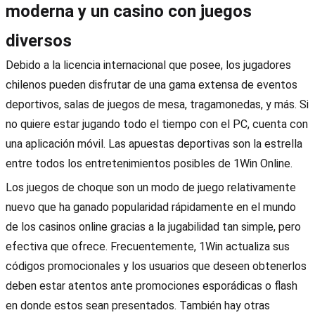
moderna y un casino con juegos
diversos
Debido a la licencia internacional que posee, los jugadores
chilenos pueden disfrutar de una gama extensa de eventos
deportivos, salas de juegos de mesa, tragamonedas, y más. Si
no quiere estar jugando todo el tiempo con el PC, cuenta con
una aplicación móvil. Las apuestas deportivas son la estrella
entre todos los entretenimientos posibles de 1Win Online.
Los juegos de choque son un modo de juego relativamente
nuevo que ha ganado popularidad rápidamente en el mundo
de los casinos online gracias a la jugabilidad tan simple, pero
efectiva que ofrece. Frecuentemente, 1Win actualiza sus
códigos promocionales y los usuarios que deseen obtenerlos
deben estar atentos ante promociones esporádicas o flash
en donde estos sean presentados. También hay otras