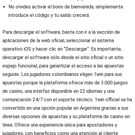
No olvides activar el bono de bienvenida; simplemente
introduce el código y tu saldo crecerá.
Para descargar el software, basta con ir a la sección de
aplicaciones de la web oficial, seleccionar el sistema
operativo iOS y hacer clic en “Descargar”. Es importante,
descargar el software sólo desde el sitio oficial o un sitio
espejo funcional, para garantizar el acceso a las apuestas
seguras. Los jugadores colombianos eligen 1win para sus
apuestas porque la plataforma ofrece más de 3.000 juegos
de casino, una interfaz disponible en 22 idiomas y una
comunicación 24/7 con el soporte técnico. 1win official se ha
convertido en una opción popular en Argentina gracias a sus
diversas opciones de apuestas y su plataforma de casino en
línea. Ofrece una experiencia única para apostadores y
jugadores, con beneficios como una atención al cliente