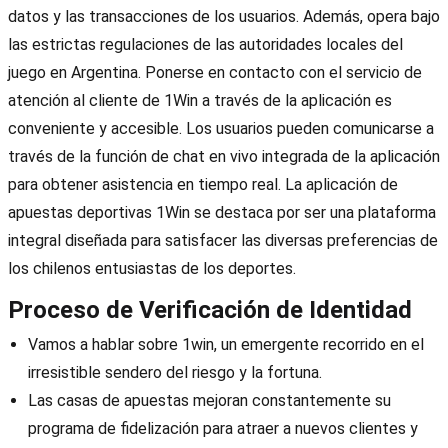
datos y las transacciones de los usuarios. Además, opera bajo
las estrictas regulaciones de las autoridades locales del
juego en Argentina. Ponerse en contacto con el servicio de
atención al cliente de 1Win a través de la aplicación es
conveniente y accesible. Los usuarios pueden comunicarse a
través de la función de chat en vivo integrada de la aplicación
para obtener asistencia en tiempo real. La aplicación de
apuestas deportivas 1Win se destaca por ser una plataforma
integral diseñada para satisfacer las diversas preferencias de
los chilenos entusiastas de los deportes.
Proceso de Verificación de Identidad
Vamos a hablar sobre 1win, un emergente recorrido en el
irresistible sendero del riesgo y la fortuna.
Las casas de apuestas mejoran constantemente su
programa de fidelización para atraer a nuevos clientes y