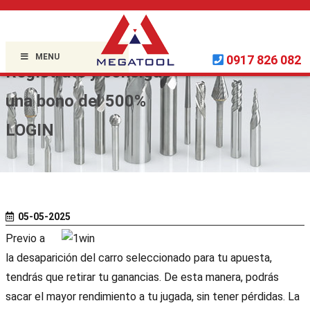
Home »
Uncategorized
»
MENU
0917 826 082
Regístrate y consigue
una bono del 500%
LOGIN
05-05-2025
Previo a
la desaparición del carro seleccionado para tu apuesta,
tendrás que retirar tu ganancias. De esta manera, podrás
sacar el mayor rendimiento a tu jugada, sin tener pérdidas. La