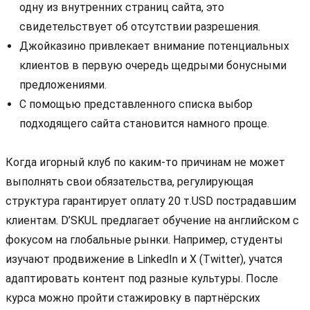
одну из внутренних страниц сайта, это
свидетельствует об отсутствии разрешения.
Джойказино привлекает внимание потенциальных
клиентов в первую очередь щедрыми бонусными
предложениями.
С помощью представленного списка выбор
подходящего сайта становится намного проще.
Когда игорный клуб по каким-то причинам не может
выполнять свои обязательства, регулирующая
структура гарантирует оплату 20 т.USD пострадавшим
клиентам. D’SKUL предлагает обучение на английском с
фокусом на глобальные рынки. Например, студенты
изучают продвижение в LinkedIn и X (Twitter), учатся
адаптировать контент под разные культуры. После
курса можно пройти стажировку в партнёрских