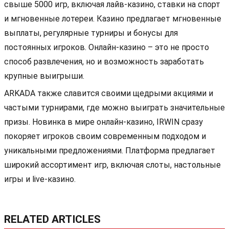
свыше 5000 игр, включая лайв-казино, ставки на спорт
и мгновенные лотереи. Казино предлагает мгновенные
выплаты, регулярные турниры и бонусы для
постоянных игроков. Онлайн-казино – это не просто
способ развлечения, но и возможность заработать
крупные выигрыши.
ARKADA также славится своими щедрыми акциями и
частыми турнирами, где можно выиграть значительные
призы. Новинка в мире онлайн-казино, IRWIN сразу
покоряет игроков своим современным подходом и
уникальными предложениями. Платформа предлагает
широкий ассортимент игр, включая слоты, настольные
игры и live-казино.
RELATED ARTICLES