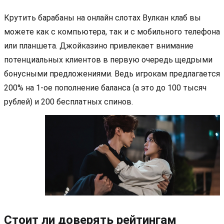
Крутить барабаны на онлайн слотах Вулкан клаб вы
можете как с компьютера, так и с мобильного телефона
или планшета. Джойказино привлекает внимание
потенциальных клиентов в первую очередь щедрыми
бонусными предложениями. Ведь игрокам предлагается
200% на 1-ое пополнение баланса (а это до 100 тысяч
рублей) и 200 бесплатных спинов.
Стоит ли доверять рейтингам