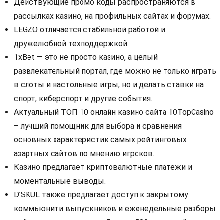
Действующие промо коды распространяются в
рассылках казино, на профильных сайтах и форумах.
LEGZO отличается стабильной работой и
дружелюбной техподдержкой.
1xBet — это не просто казино, а целый
развлекательный портал, где можно не только играть
в слоты и настольные игры, но и делать ставки на
спорт, киберспорт и другие события.
Актуальный ТОП 10 онлайн казино сайта 10TopCasino
– лучший помощник для выбора и сравнения
основных характеристик самых рейтинговых
азартных сайтов по мнению игроков.
Казино предлагает криптовалютные платежи и
моментальные выводы.
D’SKUL также предлагает доступ к закрытому
коммьюнити выпускников и еженедельные разборы