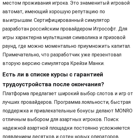
местом проживания игрока. Это знаменитый игровой
автомат, имеющий хорошую репутацию по
выигрышам. Сертифицированный симулятор
разработан российским провайдером Игрософт. Для
игры характерна мультяшная символика и призовой
раунд, где можно моментально приумножить капитал.
Примечательно, что разработчик уже презентовал
вторую версию симулятора Крейзи Манки.
Есть ли в списке курсы с гарантией
трудоустройства после окончания?
Платформа предлагает широкий выбор слотов и игр от
лучших провайдеров. Программа лояльности, быстрая
поддержка и привлекательные бонусы делают MONRO
отличным выбором для азартных игроков. Поиск
надежной азартной площадки постоянно усложняется
появлением десятков и сотен новых операторов.