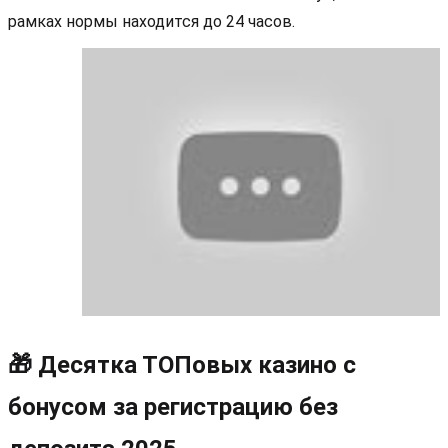
рамках нормы находится до 24 часов.
🎁 Десятка ТОПовых казино с
бонусом за регистрацию без