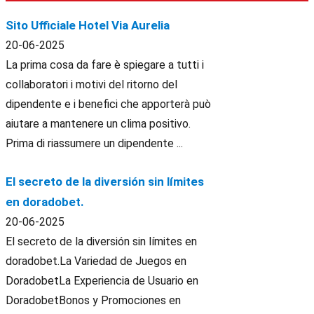
Sito Ufficiale Hotel Via Aurelia
20-06-2025
La prima cosa da fare è spiegare a tutti i
collaboratori i motivi del ritorno del
dipendente e i benefici che apporterà può
aiutare a mantenere un clima positivo.
Prima di riassumere un dipendente ...
El secreto de la diversión sin límites
en doradobet.
20-06-2025
El secreto de la diversión sin límites en
doradobet.La Variedad de Juegos en
DoradobetLa Experiencia de Usuario en
DoradobetBonos y Promociones en