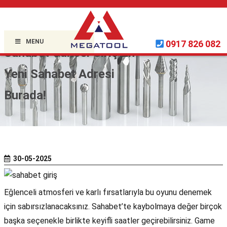
Home »
Uncategorized
»
MENU
0917 826 082
Sahabet Güncel Giriş En
Yeni Sahabet Adresi
Burada!
30-05-2025
Eğlenceli atmosferi ve karlı fırsatlarıyla bu oyunu denemek
için sabırsızlanacaksınız. Sahabet’te kaybolmaya değer birçok
başka seçenekle birlikte keyifli saatler geçirebilirsiniz. Game