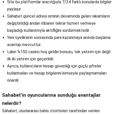
Site bu platformlar aracılığıyla 7/24 farklı konularda bilgiler
paylaşır.
Sahabet güncel adresi isminin devamında gelen rakamların
değiştirildiği andan itibaren tekrar hizmet vermeye
başladığı kullanımıyla aktifliğini sürdürmektedir.
Yeni üyeliklerin sonrasında para kazanmaya anında başlama
avantajı mevcuttur.
Lakin %150 casino hoş geldin bonusu, tek yatırım için değil
ilk iki yatırım için geçerlidir.
Ayrıca, kullanıcıların hesap güvenliği için güçlü şifreler
kullanmaları ve hesap bilgilerini kimseyle paylaşmamaları
önerilir.
Sahabet’in oyuncularına sunduğu avantajlar
nelerdir?
Sahabet, uluslararası bahis otoriteleri tarafından verilen