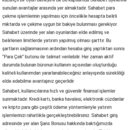
sunulan avantajlar arasında yer almaktadır. Sahabet para
çekme işlemlerinin yapılması için öncelikle hesapta belirli
miktarda ve çekime uygun bir bakiye bulunması gerekiyor.
Sahabet üzerinde yer alan oyunlardan elde edilmiş ve
belirlenen limitlerde yatırım yapılmış olması şarttır. Bu
şartların sağlanmasının ardından hesaba giriş yaptıktan sonra
‘’Para Çek’’ butonu ile talimat verilebilir. Her zaman aktif
durumda bulunan büronun kullanım açısından oluşturduğu
kaliteli kullanımdan yararlanabileceğiniz anlayışında sürekliliği
elde edebilme avantajınız geçerlidir.
Sahabet, kullanıcılarına hızlı ve güvenilir finansal işlemler
sunmaktadır. Kredi kartı, banka havalesi, elektronik cüzdanlar
ve kripto para gibi çeşitli ödeme yöntemleriyle yatırım
işlemlerinizi rahatlıkla gerçekleştirebilirsiniz. Sahabet giriş
adresinde yer alan Şans Bonusu hakkında baktığımızda