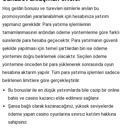
Hoş geldin bonusu ve türevleri isimlerle anılan bu
promosyondan yararlanabilmek için hesabınıza yatırım
yapmanız gereklidir. Para yatırma işlemlerinin
tamamlanmasının ardından ödeme yöntemlerine göre farklı
sürelerde para hesaba geçecektir. Para yatırmanın güvenli
şekilde yapılması için temel şartlardan biri ise ödeme
yöntemini doğru belirlemek olacaktır. Seçilen ödeme
yöntemine önceden bir para yüklenerek sonrasında oyun
hesabına aktarım yapılır. Tüm para yatırma işlemleri sadece
belirlenen limitlere göre gerçekleştirilir.
Bu bonuslar ile en düşük yatırımlarda bile cazip bir online
bahis ve casino kazancı elde edilmesi sağlanır.
Şansa bağlı olarak kazanacağınız, yüksek seviyelerde
ödeme yapan casino oyunlarına sınırsız katılım hakkına
sahipsiniz.