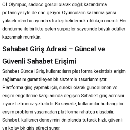
Of Olympus, sadece görsel olarak değil; kazandırma
potansiyeliyle de öne çıkıyor. Oyuncuların kazanma şansı
yüksek olan bu oyunda strateji belirlemek oldukça önemli. Her
döndürme ile birlikte gelen sürprizler sayesinde büyük ödüller
kazanmak mümkün.
Sahabet Giriş Adresi – Güncel ve
Güvenli Sahabet Erişimi
Sahabet Güncel Giriş, kullanıcıların platforma kesintisiz erişim
sağlamasını garantileyen bir sistemle tasarlanmıştır.
Platforma giriş yapmak için, sürekli olarak güncellenen ve
erişim engellerine karşı anında değişen Sahabet giriş adresini
ziyaret etmeniz yeterlidir. Bu sayede, kullanıcılar herhangi bir
erişim problemi yaşamadan platforma rahatça ulaşabilir.
Sahabet, kullanıcı deneyimini ön planda tutarak hızlı, güvenli
ve kolay bir giriş süreci sunar.