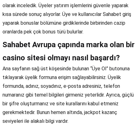
olarak inceledik. Üyeler yatırım işlemlerini güvenle yaparak
kısa sürede sonuç alıyorlar. Üye ve kullanıcılar Sahabet giriş
yaparak bonuslar bölümüne girdiklerinde birbirinden cazip
oranlarda pek çok bonus türü bulurlar.
Sahabet Avrupa çapında marka olan bir
casino sitesi olmayı nasıl başardı?
Ana sayfanın sağ üst köşesinde bulunan “Üye Ol” butonuna
tıklayarak üyelik formuna erişim sağlayabilirsiniz. Üyelik
formunda, adınız, soyadınız, e-posta adresiniz, telefon
numaranız gibi temel bilgileri girmeniz yeterlidir. Ayrıca, güçlü
bir şifre oluşturmanız ve site kurallarını kabul etmeniz
gerekmektedir. Bunun hemen altında, jackpot kazanç
seviyeleri ile alakalı bilgi vardır.