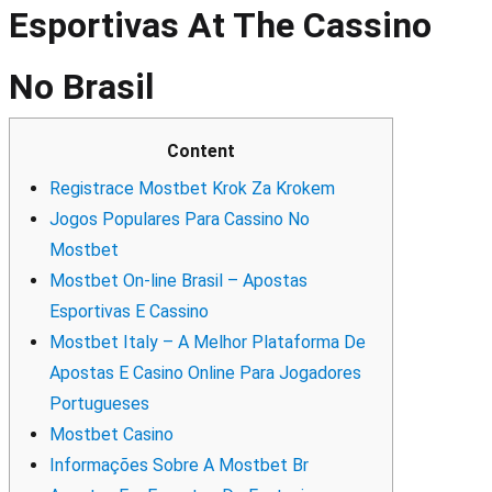
Esportivas At The Cassino
No Brasil
Content
Registrace Mostbet Krok Za Krokem
Jogos Populares Para Cassino No
Mostbet
Mostbet On-line Brasil – Apostas
Esportivas E Cassino
Mostbet Italy – A Melhor Plataforma De
Apostas E Casino Online Para Jogadores
Portugueses
Mostbet Casino
Informações Sobre A Mostbet Br