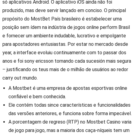
só aplicativos Android. O aplicativo iOS ainda não foi
produzido, mas deve servir lançado em conciso. O principal
propósito do MostBet País brasileiro é estabelecer uma
posição sem ídem na indústria de jogos online perform Brasil
e fornecer um ambiente indudable, lucrativo e empolgante
para apostadores entusiastas. Por estar no mercado desde
year, a interface evoluiu continuamente com to passar dos
anos e foi sony ericsson tornando cada sucesión mais segura
– justificando os teus mais de o milhão de usuários ao redor
carry out mundo.
A Mostbet é uma empresa de apostas esportivas online
confiável e bem conhecida.
Ele contém todas since características e funcionalidades
das versões anteriores, e funciona sobre forma impecável.
A porcentagem de regreso (RTP) no Mostbet Casino varia
de jogo para jogo, mas a maioria dos caça-níqueis tem um