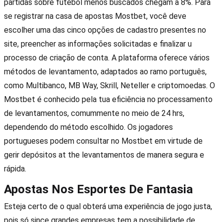
partidas sobre futebol menos buscados chegam a 8%. Para
se registrar na casa de apostas Mostbet, você deve
escolher uma das cinco opções de cadastro presentes no
site, preencher as informações solicitadas e finalizar u
processo de criação de conta. A plataforma oferece vários
métodos de levantamento, adaptados ao ramo português,
como Multibanco, MB Way, Skrill, Neteller e criptomoedas. O
Mostbet é conhecido pela tua eficiência no processamento
de levantamentos, comummente no meio de 24 hrs,
dependendo do método escolhido. Os jogadores
portugueses podem consultar no Mostbet em virtude de
gerir depósitos at the levantamentos de manera segura e
rápida.
Apostas Nos Esportes De Fantasia
Esteja certo de o qual obterá uma experiência de jogo justa,
pois só since grandes empresas tem a possibilidade de