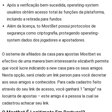
Após a verificação bem-sucedida, operating-system
usuários obtêm acesso total às funções da plataforma,
incluindo a retirada para fundos.
Além da licença, to MostBet possui protocolos de
segurança como criptografia, protegendo operating-
system dados dos jogadores e apostadores.
O sistema de afiliados da casa para apostas Mostbet es
efectivo de uma manera bem interessante elizabeth permite
que você lucre indicando a new casa para os seus amigos.
Nesta opção, será criado um link person para você decretar
aos seus amigos e conhecidos. Para cada cadastro feito
através do seu link de acesso, você ganhará 1 “amigo” na
locuinta de apostas – este amigo é a pessoa la cual se
cadastrou achacar seu link.