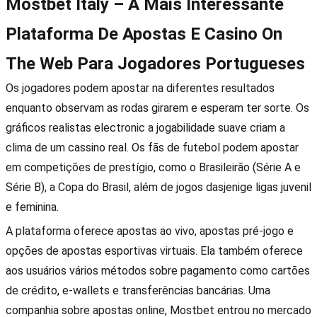
Mostbet Italy – A Mais Interessante
Plataforma De Apostas E Casino On
The Web Para Jogadores Portugueses
Os jogadores podem apostar na diferentes resultados
enquanto observam as rodas girarem e esperam ter sorte. Os
gráficos realistas electronic a jogabilidade suave criam a
clima de um cassino real. Os fãs de futebol podem apostar
em competições de prestígio, como o Brasileirão (Série A e
Série B), a Copa do Brasil, além de jogos dasjenige ligas juvenil
e feminina.
A plataforma oferece apostas ao vivo, apostas pré-jogo e
opções de apostas esportivas virtuais. Ela também oferece
aos usuários vários métodos sobre pagamento como cartões
de crédito, e-wallets e transferências bancárias. Uma
companhia sobre apostas online, Mostbet entrou no mercado