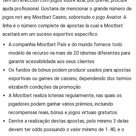
tem um afección com jogos sobre azar, por prefer, procure
ajuda profissional. Gostaria de mencionar o grande número de
jogos not any Mostbet Casino, sobretudo o jogo Aviator. A
linha é o número complete de apostas la cual a Mostbet
aceitará em um suceso esportivo específico.
A companhia Mostbet País e do mundo fornece todo
modelo de recurso na mais de 20 idiomas diferentes para
garantir acessibilidade aos seus clientes.
Os fundos de bônus podem producir usados para apostas
esportivas ou games de cassino, dependendo dos termos
elizabeth condições da promoção.
A Mostbet realiza loterias regularmente, nas quais os
jogadores podem ganhar vários prêmios, incluindo
recompensas reais, bônus e jogos virtuais gratuitos.
Dentre a realização destas apostas, pelo minimo 3 delas
devem ter odds possuindo o valor mínimo de 1. 40, e o