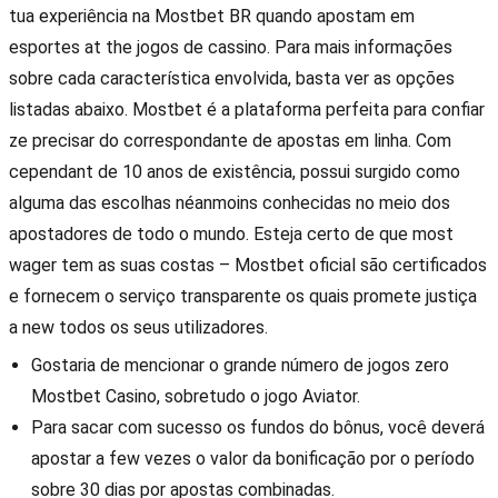
tua experiência na Mostbet BR quando apostam em
esportes at the jogos de cassino. Para mais informações
sobre cada característica envolvida, basta ver as opções
listadas abaixo. Mostbet é a plataforma perfeita para confiar
ze precisar do correspondante de apostas em linha. Com
cependant de 10 anos de existência, possui surgido como
alguma das escolhas néanmoins conhecidas no meio dos
apostadores de todo o mundo. Esteja certo de que most
wager tem as suas costas – Mostbet oficial são certificados
e fornecem o serviço transparente os quais promete justiça
a new todos os seus utilizadores.
Gostaria de mencionar o grande número de jogos zero
Mostbet Casino, sobretudo o jogo Aviator.
Para sacar com sucesso os fundos do bônus, você deverá
apostar a few vezes o valor da bonificação por o período
sobre 30 dias por apostas combinadas.