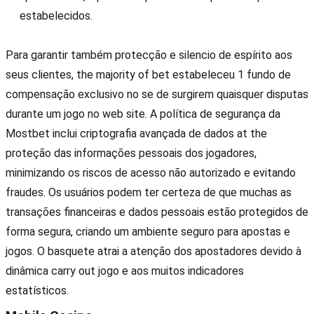
estabelecidos.
Para garantir também protecção e silencio de espírito aos
seus clientes, the majority of bet estabeleceu 1 fundo de
compensação exclusivo no se de surgirem quaisquer disputas
durante um jogo no web site. A política de segurança da
Mostbet inclui criptografia avançada de dados at the
proteção das informações pessoais dos jogadores,
minimizando os riscos de acesso não autorizado e evitando
fraudes. Os usuários podem ter certeza de que muchas as
transações financeiras e dados pessoais estão protegidos de
forma segura, criando um ambiente seguro para apostas e
jogos. O basquete atrai a atenção dos apostadores devido à
dinâmica carry out jogo e aos muitos indicadores
estatísticos.