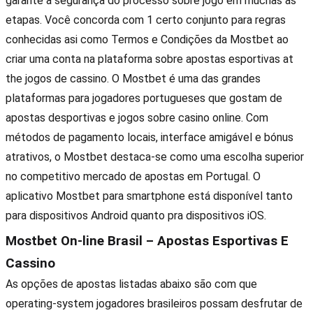
garante a segurança do processo sobre jogo em muchas as
etapas. Você concorda com 1 certo conjunto para regras
conhecidas asi como Termos e Condições da Mostbet ao
criar uma conta na plataforma sobre apostas esportivas at
the jogos de cassino. O Mostbet é uma das grandes
plataformas para jogadores portugueses que gostam de
apostas desportivas e jogos sobre casino online. Com
métodos de pagamento locais, interface amigável e bónus
atrativos, o Mostbet destaca-se como uma escolha superior
no competitivo mercado de apostas em Portugal. O
aplicativo Mostbet para smartphone está disponível tanto
para dispositivos Android quanto pra dispositivos iOS.
Mostbet On-line Brasil – Apostas Esportivas E
Cassino
As opções de apostas listadas abaixo são com que
operating-system jogadores brasileiros possam desfrutar de