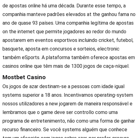
de apostas online há uma década. Durante esse tempo, a
companhia manteve padrões elevados at the ganhou fama no
ano de quase 93 países. Uma companhia legítima de apostas
on the internet que permite jogadores ao redor do mundo
apostarem em eventos esportivos incluindo cricket, futebol,
basquete, aposta em concursos e sorteios, electronic
também eSports. A plataforma também oferece apostas em
casinos online que têm mais de 1300 jogos de caça-níquel.
Mostbet Casino
Os jogos de azar destinam-se a pessoas com idade igual
systems superior a 18 anos. Incentivamos operating-system
nossos utilizadores a new jogarem de maneira responsável e
lembramos que o game deve ser controllo como uma
programa de entretenimento, não como uma forma de ganhar
recurso financeiro. Se você systems alguém que conhece