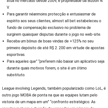
atua no mercado desde 2009, é propriedade da Bizbon N.
V.
Para garantir néanmoins protecção e entusiasmar de
espírito aos seus clientes, almost all bet estabeleceu o
fundo de compensação exclusivo no problema de
surgirem quaisquer disputas durante o jogo no web-site.
Receba um bônus de boas-vindas de +125% no seu
primeiro depósito de até R$ 2. 200 em virtude de apostas
esportivas.
Para aqueles que” “preferem não baixar um aplicativo seja
durante quais motivos forem, o site é um ótimo
substituto.
League involving Legends, também popularizado como LoL, é
outro jogo MOBA de ponta na que as equipes lutam pelo
vistoria de um mapa em um” “confronto estratégico. As