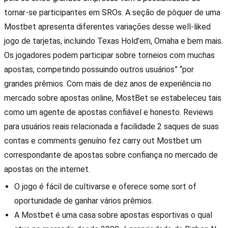
tornar-se participantes em SROs. A seção de pôquer de uma
Mostbet apresenta diferentes variações desse well-liked
jogo de tarjetas, incluindo Texas Hold’em, Omaha e bem mais.
Os jogadores podem participar sobre torneios com muchas
apostas, competindo possuindo outros usuários” “por
grandes prêmios. Com mais de dez anos de experiência no
mercado sobre apostas online, MostBet se estabeleceu tais
como um agente de apostas confiável e honesto. Reviews
para usuários reais relacionada a facilidade 2 saques de suas
contas e comments genuíno fez carry out Mostbet um
correspondante de apostas sobre confiança no mercado de
apostas on the internet.
O jogo é fácil de cultivarse e oferece some sort of
oportunidade de ganhar vários prêmios.
A Mostbet é uma casa sobre apostas esportivas o qual