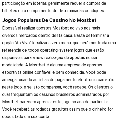
participação em loterias geralmente requer a compra de
bilhetes ou o cumprimento de determinadas condições.
Jogos Populares De Cassino No Mostbet
É possível realizar apostas Mostbet ao vivo nos mais
diversos mercados dentro desta casa. Basta determinar a
opção “Ao Vivo” localizada zero menu, que será mostrada uma
referencia de todos operating-system jogos que estão
disponíveis para a new realização de apostas nessa
modalidade. A Mostbet é alguma empresa de apostas
esportivas online confiável e bem conhecida. Você pode
arriesgar usando as linhas de pagamento electronic carretéis
neste jogo, e se isto compensar, você recebe. Os clientes o
qual frequentam os cassinos brasileiros administrados por
Mostbet parecem apreciar este jogo no ano de particular.
Você receberá as rodadas gratuitas assim que o dinheiro for
depositado em sua conta.