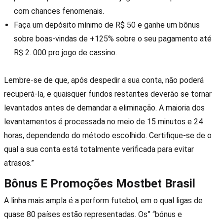
com chances fenomenais.
Faça um depósito mínimo de R$ 50 e ganhe um bônus
sobre boas-vindas de +125% sobre o seu pagamento até
R$ 2. 000 pro jogo de cassino.
Lembre-se de que, após despedir a sua conta, não poderá
recuperá-la, e quaisquer fundos restantes deverão se tornar
levantados antes de demandar a eliminação. A maioria dos
levantamentos é processada no meio de 15 minutos e 24
horas, dependendo do método escolhido. Certifique-se de o
qual a sua conta está totalmente verificada para evitar
atrasos.”
Bônus E Promoções Mostbet Brasil
A linha mais ampla é a perform futebol, em o qual ligas de
quase 80 países estão representadas. Os” “bónus e