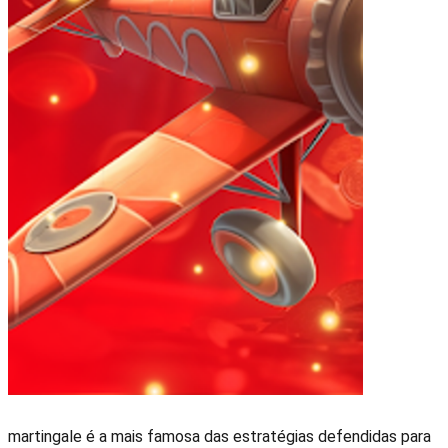
martingale é a mais famosa das estratégias defendidas para