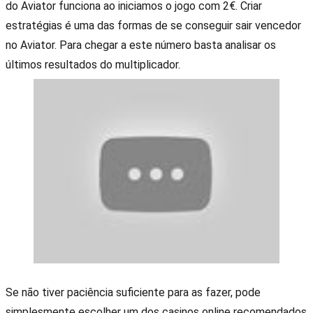
do Aviator funciona ao iniciamos o jogo com 2€. Criar
estratégias é uma das formas de se conseguir sair vencedor
no Aviator. Para chegar a este número basta analisar os
últimos resultados do multiplicador.
Se não tiver paciência suficiente para as fazer, pode
simplesmente escolher um dos casinos online recomendados