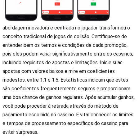
abordagem inovadora e centrada no jogador transformou o
conceito tradicional de jogos de colisão. Certifique-se de
entender bem os termos e condições de cada promoção,
pois eles podem variar significativamente entre os cassinos,
incluindo requisitos de apostas e limitações. Inicie suas
apostas com valores baixos e mire em coeficientes
modestos, entre 1,1 e 1,5. Estatísticas indicam que estes
são coeficientes frequentemente seguros e proporcionam
uma boa chance de ganhos regulares. Após acumular ganhos,
você pode proceder à retirada através do método de
pagamento escolhido no cassino. É vital conhecer os limites
e tempos de processamento específicos do cassino para
evitar surpresas.