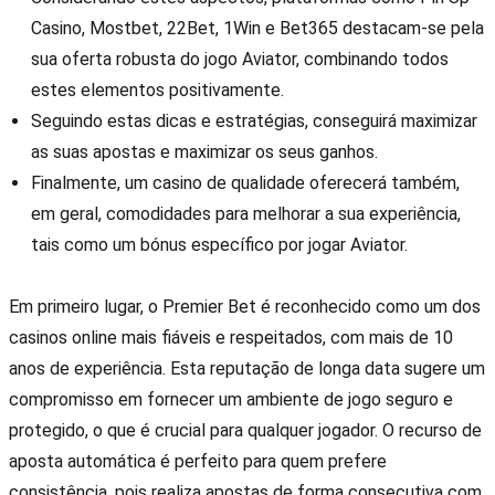
Casino, Mostbet, 22Bet, 1Win e Bet365 destacam-se pela
sua oferta robusta do jogo Aviator, combinando todos
estes elementos positivamente.
Seguindo estas dicas e estratégias, conseguirá maximizar
as suas apostas e maximizar os seus ganhos.
Finalmente, um casino de qualidade oferecerá também,
em geral, comodidades para melhorar a sua experiência,
tais como um bónus específico por jogar Aviator.
Em primeiro lugar, o Premier Bet é reconhecido como um dos
casinos online mais fiáveis e respeitados, com mais de 10
anos de experiência. Esta reputação de longa data sugere um
compromisso em fornecer um ambiente de jogo seguro e
protegido, o que é crucial para qualquer jogador. O recurso de
aposta automática é perfeito para quem prefere
consistência, pois realiza apostas de forma consecutiva com