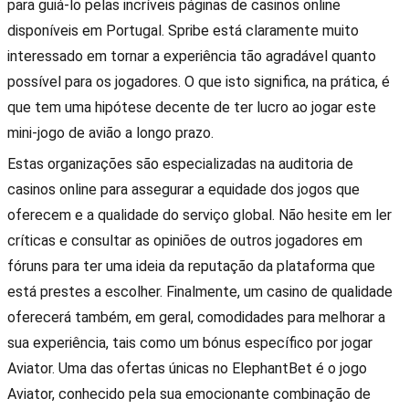
para guiá-lo pelas incríveis páginas de casinos online
disponíveis em Portugal. Spribe está claramente muito
interessado em tornar a experiência tão agradável quanto
possível para os jogadores. O que isto significa, na prática, é
que tem uma hipótese decente de ter lucro ao jogar este
mini-jogo de avião a longo prazo.
Estas organizações são especializadas na auditoria de
casinos online para assegurar a equidade dos jogos que
oferecem e a qualidade do serviço global. Não hesite em ler
críticas e consultar as opiniões de outros jogadores em
fóruns para ter uma ideia da reputação da plataforma que
está prestes a escolher. Finalmente, um casino de qualidade
oferecerá também, em geral, comodidades para melhorar a
sua experiência, tais como um bónus específico por jogar
Aviator. Uma das ofertas únicas no ElephantBet é o jogo
Aviator, conhecido pela sua emocionante combinação de