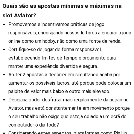
Quais são as apostas mínimas e máximas na
slot Aviator?
Promovemos e incentivamos práticas de jogo
responsáveis, encorajando nossos leitores a encarar o jogo
online como um hobby, não como uma fonte de renda.
Certifique-se de jogar de forma responsável,
estabelecendo limites de tempo e orçamento para
manter uma experiência divertida e segura.
Ao ter 2 apostas a decorrer em simultâneo acaba por
aumentar os possíveis lucros, até porque pode colocar um
palpite de valor mais baixo e outro mais elevado.
Desejaria poder desfrutar mais regularmente da acção no
Aviator, mas está constantemente em movimento porque
o seu trabalho não exige que esteja colado a um ecrã de
computador o dia todo?
Considerando estes aspectos, plataformas como Pin Up