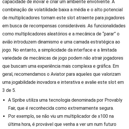
capacidade de inovar e criar um ambiente envolvente. A
combinação de volatilidade baixa a média e o alto potencial
de multiplicadores tornam este slot atraente para jogadores
em busca de recompensas consideráveis. As funcionalidades
como multiplicadores aleatórios e a mecânica de “parar” o
avião introduzem dinamismo e uma camada estratégica ao
jogo. No entanto, a simplicidade da interface e a limitada
variedade de mecânicas de jogo podem não atrair jogadores
que buscam uma experiência mais complexa e gráfica. Em
geral, recomendamos o Aviator para aqueles que valorizam
uma jogabilidade inovadora e interativa e avalie este slot em
3 de 5.
A Spribe utiliza uma tecnologia denominada por Provably
Fair, que é reconhecida como extremamente segura.
Por exemplo, se não viu um multiplicador de x100 na
última hora, é provável que venha a ver um num futuro