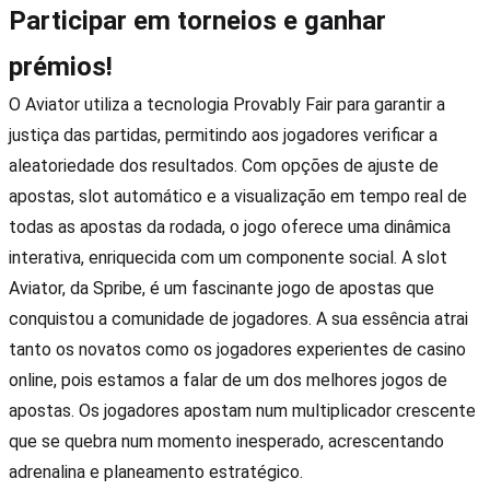
Participar em torneios e ganhar
prémios!
O Aviator utiliza a tecnologia Provably Fair para garantir a
justiça das partidas, permitindo aos jogadores verificar a
aleatoriedade dos resultados. Com opções de ajuste de
apostas, slot automático e a visualização em tempo real de
todas as apostas da rodada, o jogo oferece uma dinâmica
interativa, enriquecida com um componente social. A slot
Aviator, da Spribe, é um fascinante jogo de apostas que
conquistou a comunidade de jogadores. A sua essência atrai
tanto os novatos como os jogadores experientes de casino
online, pois estamos a falar de um dos melhores jogos de
apostas. Os jogadores apostam num multiplicador crescente
que se quebra num momento inesperado, acrescentando
adrenalina e planeamento estratégico.