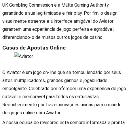
UK Gambling Commission e a Malta Gaming Authority,
garantindo a sua legitimidade e fair play. Por fim, o design
visualmente atraente e a interface amigável do Aviator
garantem uma experiência de jogo perfeita e agradável,
diferenciando-o de muitos outros jogos de casino.
Casas de Apostas Online
O Aviator é um jogo on-line que se tornou lendário por seus
altos multiplicadores, grandes ganhos e jogabilidade
empolgante. Celebrado por oferecer uma experiência de jogo
notável e memorável para todos os entusiastas.
Reconhecimento por trazer inovações únicas para o mundo
dos jogos online com Aviator.
A nossa equipa de revisores está sempre informada e pronta