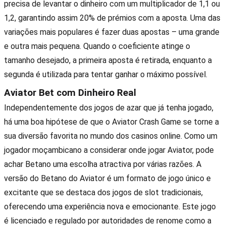
precisa de levantar o dinheiro com um multiplicador de 1,1 ou
1,2, garantindo assim 20% de prémios com a aposta. Uma das
variações mais populares é fazer duas apostas – uma grande
e outra mais pequena. Quando o coeficiente atinge o
tamanho desejado, a primeira aposta é retirada, enquanto a
segunda é utilizada para tentar ganhar o máximo possível.
Aviator Bet com Dinheiro Real
Independentemente dos jogos de azar que já tenha jogado,
há uma boa hipótese de que o Aviator Crash Game se torne a
sua diversão favorita no mundo dos casinos online. Como um
jogador moçambicano a considerar onde jogar Aviator, pode
achar Betano uma escolha atractiva por várias razões. A
versão do Betano do Aviator é um formato de jogo único e
excitante que se destaca dos jogos de slot tradicionais,
oferecendo uma experiência nova e emocionante. Este jogo
é licenciado e regulado por autoridades de renome como a