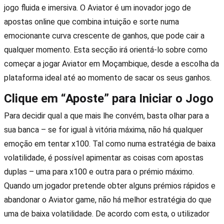
jogo fluida e imersiva. O Aviator é um inovador jogo de
apostas online que combina intuição e sorte numa
emocionante curva crescente de ganhos, que pode cair a
qualquer momento. Esta secção irá orientá-lo sobre como
começar a jogar Aviator em Moçambique, desde a escolha da
plataforma ideal até ao momento de sacar os seus ganhos.
Clique em “Aposte” para Iniciar o Jogo
Para decidir qual a que mais lhe convém, basta olhar para a
sua banca – se for igual à vitória máxima, não há qualquer
emoção em tentar x100. Tal como numa estratégia de baixa
volatilidade, é possível apimentar as coisas com apostas
duplas – uma para x100 e outra para o prémio máximo.
Quando um jogador pretende obter alguns prémios rápidos e
abandonar o Aviator game, não há melhor estratégia do que
uma de baixa volatilidade. De acordo com esta, o utilizador