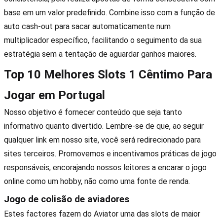
base em um valor predefinido. Combine isso com a função de
auto cash-out para sacar automaticamente num
multiplicador específico, facilitando o seguimento da sua
estratégia sem a tentação de aguardar ganhos maiores.
Top 10 Melhores Slots 1 Cêntimo Para
Jogar em Portugal
Nosso objetivo é fornecer conteúdo que seja tanto
informativo quanto divertido. Lembre-se de que, ao seguir
qualquer link em nosso site, você será redirecionado para
sites terceiros. Promovemos e incentivamos práticas de jogo
responsáveis, encorajando nossos leitores a encarar o jogo
online como um hobby, não como uma fonte de renda.
Jogo de colisão de aviadores
Estes factores fazem do Aviator uma das slots de maior