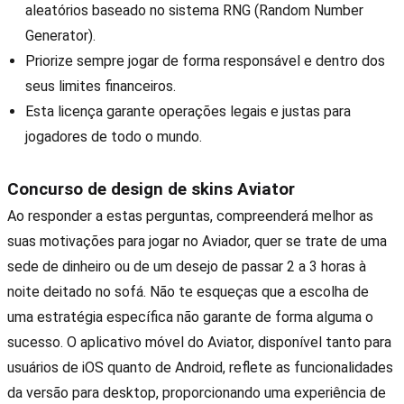
aleatórios baseado no sistema RNG (Random Number
Generator).
Priorize sempre jogar de forma responsável e dentro dos
seus limites financeiros.
Esta licença garante operações legais e justas para
jogadores de todo o mundo.
Concurso de design de skins Aviator
Ao responder a estas perguntas, compreenderá melhor as
suas motivações para jogar no Aviador, quer se trate de uma
sede de dinheiro ou de um desejo de passar 2 a 3 horas à
noite deitado no sofá. Não te esqueças que a escolha de
uma estratégia específica não garante de forma alguma o
sucesso. O aplicativo móvel do Aviator, disponível tanto para
usuários de iOS quanto de Android, reflete as funcionalidades
da versão para desktop, proporcionando uma experiência de