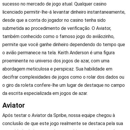
sucesso no mercado de jogo atual. Qualquer casino
licenciado permitir-lhe-á levantar dinheiro instantaneamente,
desde que a conta do jogador no casino tenha sido
submetida ao procedimento de verificação. O Aviator,
também conhecido como o famoso jogo do aviãozinho,
permite que você ganhe dinheiro dependendo do tempo que
o avião permanece na tela. Keith Anderson é uma figura
proeminente no universo dos jogos de azar, com uma
abordagem meticulosa e perspicaz. Sua habilidade em
decifrar complexidades de jogos como o rolar dos dados ou
o giro da roleta confere-lhe um lugar de destaque no campo
da escrita especializada em jogos de azar.
Aviator
Após testar o Aviator da Spribe, nossa equipe chegou à
conclusão de que este jogo realmente se destaca pela sua