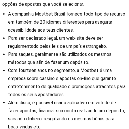
opções de apostas que você selecionar.
A companhia Mostbet Brasil fornece todo tipo de recurso
em também de 20 idiomas diferentes para asegurar
acessibilidade aos teus clientes.
Para ser declarado legal, um web-site deve ser
regulamentado pelas leis de um país estrangeiro.
Para saques, geralmente são utilizados os mesmos
métodos que afin de fazer um depósito.
Com fourteen anos no segmento, a Mostbet é uma
empresa sobre cassino e apostas on-line que garante
entretenimento de qualidade e promoções atraentes para
todos os seus apostadores.
Além disso, é possível usar o aplicativo em virtude de
fazer apostas, financiar sua conta realizando um depósito,
sacando dinheiro, resgatando os mesmos bônus para
boas-vindas etc.