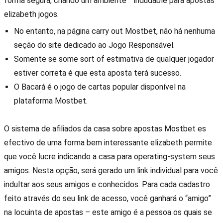
forma segura, criando um ambiente” “indudable para apostas
elizabeth jogos.
No entanto, na página carry out Mostbet, não há nenhuma
seção do site dedicado ao Jogo Responsável.
Somente se some sort of estimativa de qualquer jogador
estiver correta é que esta aposta terá sucesso.
O Bacará é o jogo de cartas popular disponível na
plataforma Mostbet.
O sistema de afiliados da casa sobre apostas Mostbet es
efectivo de uma forma bem interessante elizabeth permite
que você lucre indicando a casa para operating-system seus
amigos. Nesta opção, será gerado um link individual para você
indultar aos seus amigos e conhecidos. Para cada cadastro
feito através do seu link de acesso, você ganhará o “amigo”
na locuinta de apostas – este amigo é a pessoa os quais se