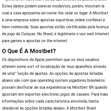
Estes dados podem parecer modestos, porém, mostram la
cual a casa apresenta um nome the zelar no lugar. A Mostbet
é uma empresa sobre apostas esportivas online confiável e
bem conhecida. Suas apostas estão certificadas pela licença
de jogo de Curaçao. No Brasil, é legitimate o uso weil Internet
para games e apostas on the internet.
O Que É A Mostbet?
Os dispositivos da Apple permitem que os teus usuários
alterem some sort of localização de teus aparelhos através
de uma” “seção de ajustes. As opções de apostas listadas
abaixo são com que operating system jogadores brasileiros
possam desfrutar de sua experiência na Mostbet BR quando
apostam em esportes electronic jogos de cassino. Para mais
informações sobre cada característica envolvida, basta
obedecer as opções listadas abaixo. A Mostbet Brasil