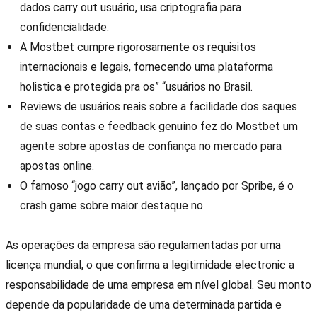
dados carry out usuário, usa criptografia para
confidencialidade.
A Mostbet cumpre rigorosamente os requisitos
internacionais e legais, fornecendo uma plataforma
holistica e protegida pra os” “usuários no Brasil.
Reviews de usuários reais sobre a facilidade dos saques
de suas contas e feedback genuíno fez do Mostbet um
agente sobre apostas de confiança no mercado para
apostas online.
O famoso “jogo carry out avião”, lançado por Spribe, é o
crash game sobre maior destaque no
As operações da empresa são regulamentadas por uma
licença mundial, o que confirma a legitimidade electronic a
responsabilidade de uma empresa em nível global. Seu monto
depende da popularidade de uma determinada partida e