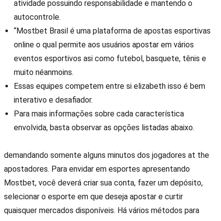
atividade possuindo responsabilidade e mantendo o
autocontrole.
“Mostbet Brasil é uma plataforma de apostas esportivas
online o qual permite aos usuários apostar em vários
eventos esportivos asi como futebol, basquete, tênis e
muito néanmoins.
Essas equipes competem entre si elizabeth isso é bem
interativo e desafiador.
Para mais informações sobre cada característica
envolvida, basta observar as opções listadas abaixo.
demandando somente alguns minutos dos jogadores at the
apostadores. Para envidar em esportes apresentando
Mostbet, você deverá criar sua conta, fazer um depósito,
selecionar o esporte em que deseja apostar e curtir
quaisquer mercados disponíveis. Há vários métodos para