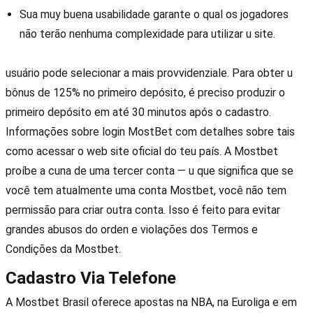
Sua muy buena usabilidade garante o qual os jogadores
não terão nenhuma complexidade para utilizar u site.
usuário pode selecionar a mais provvidenziale. Para obter u
bônus de 125% no primeiro depósito, é preciso produzir o
primeiro depósito em até 30 minutos após o cadastro.
Informações sobre login MostBet com detalhes sobre tais
como acessar o web site oficial do teu país. A Mostbet
proíbe a cuna de uma tercer conta — u que significa que se
você tem atualmente uma conta Mostbet, você não tem
permissão para criar outra conta. Isso é feito para evitar
grandes abusos do orden e violações dos Termos e
Condições da Mostbet.
Cadastro Via Telefone
A Mostbet Brasil oferece apostas na NBA, na Euroliga e em