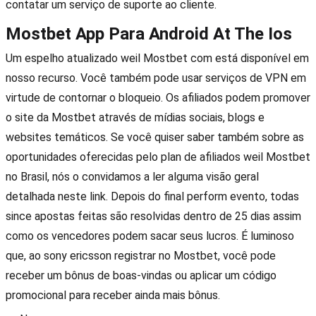
contatar um serviço de suporte ao cliente.
Mostbet App Para Android At The Ios
Um espelho atualizado weil Mostbet com está disponível em
nosso recurso. Você também pode usar serviços de VPN em
virtude de contornar o bloqueio. Os afiliados podem promover
o site da Mostbet através de mídias sociais, blogs e
websites temáticos. Se você quiser saber também sobre as
oportunidades oferecidas pelo plan de afiliados weil Mostbet
no Brasil, nós o convidamos a ler alguma visão geral
detalhada neste link. Depois do final perform evento, todas
since apostas feitas são resolvidas dentro de 25 dias assim
como os vencedores podem sacar seus lucros. É luminoso
que, ao sony ericsson registrar no Mostbet, você pode
receber um bônus de boas-vindas ou aplicar um código
promocional para receber ainda mais bônus.