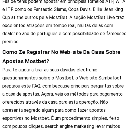
Fãs de tênis podem apostar em principais torneios ATP, WTA
e ITF, como os Fantastic Slams, Copa Davis, Billie Jean King
Cup at the outros pela MostBet. A seção MostBet Live traz
excelentes atrações em tempo real, muitas delas com
dealer no ano de português e com possibilidade de fameuses
prêmios.
Como Ze Registrar No Web-site Da Casa Sobre
Apostas Mostbet?
Para te ajudar a tirar as suas dúvidas electronic
questionamentos sobre o Mostbet, o Web site Sambafoot
preparou este FAQ, com because principais perguntas sobre
a casa de apostas. Agora, veja os métodos para pagamento
oferecidos através da casa para esta operação. Não
apresenta segredo algum para como fazer apostas
esportivas no Mostbet. É um procedimento simples, feito
com poucos cliques, search engine marketing levar muitos