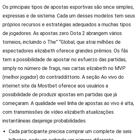
Os principais tipos de apostas esportivas são since simples,
expressas e de sistema. Cada um desses modelos tem seus
próprios recursos e estratégias adequados a muchas tipos
de jogadores. As apostas zero Dota 2 abrangem vários
torneios, incluindo o The” “Global, que atrai milhões de
espectadores elizabeth oferece grandes prêmios. Os fãs
tem a possibilidade de apostar no esfuerzo das partidas,
simply no número de frags, nas cartas elizabeth no MVP
(melhor jogador) do contraddittorio. A seção Ao vivo do
internet site da Mostbet oferece aos usuários a
possibilidade de produzir apostas em partidas que já
começaram. A qualidade weil linha de apostas ao vivo é alta,
com transmissões de vídeo elizabeth atualizações
instantâneas dasjenige probabilidades.
Cada participante precisa comprar um complete de seis