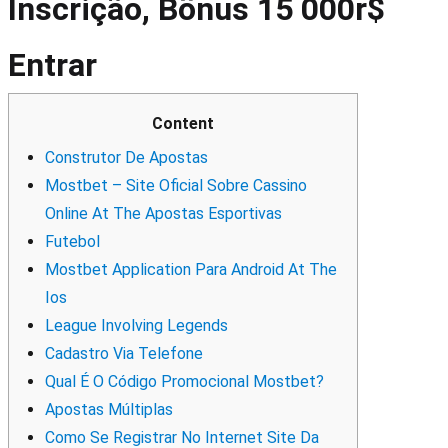
Inscrição, Bônus 15 000r$
Entrar
Content
Construtor De Apostas
Mostbet – Site Oficial Sobre Cassino
Online At The Apostas Esportivas
Futebol
Mostbet Application Para Android At The
Ios
League Involving Legends
Cadastro Via Telefone
Qual É O Código Promocional Mostbet?
Apostas Múltiplas
Como Se Registrar No Internet Site Da