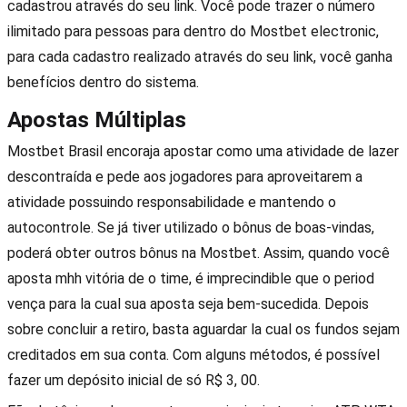
cadastrou através do seu link. Você pode trazer o número
ilimitado para pessoas para dentro do Mostbet electronic,
para cada cadastro realizado através do seu link, você ganha
benefícios dentro do sistema.
Apostas Múltiplas
Mostbet Brasil encoraja apostar como uma atividade de lazer
descontraída e pede aos jogadores para aproveitarem a
atividade possuindo responsabilidade e mantendo o
autocontrole. Se já tiver utilizado o bônus de boas-vindas,
poderá obter outros bônus na Mostbet. Assim, quando você
aposta mhh vitória de o time, é imprecindible que o period
vença para la cual sua aposta seja bem-sucedida. Depois
sobre concluir a retiro, basta aguardar la cual os fundos sejam
creditados em sua conta. Com alguns métodos, é possível
fazer um depósito inicial de só R$ 3, 00.