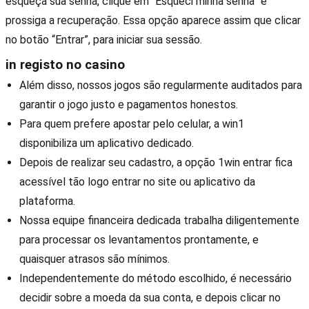
esqueça sua senha, clique em “Esqueci minha senha” e
prossiga a recuperação. Essa opção aparece assim que clicar
no botão “Entrar”, para iniciar sua sessão.
in registo no casino
Além disso, nossos jogos são regularmente auditados para
garantir o jogo justo e pagamentos honestos.
Para quem prefere apostar pelo celular, a win1
disponibiliza um aplicativo dedicado.
Depois de realizar seu cadastro, a opção 1win entrar fica
acessível tão logo entrar no site ou aplicativo da
plataforma.
Nossa equipe financeira dedicada trabalha diligentemente
para processar os levantamentos prontamente, e
quaisquer atrasos são mínimos.
Independentemente do método escolhido, é necessário
decidir sobre a moeda da sua conta, e depois clicar no