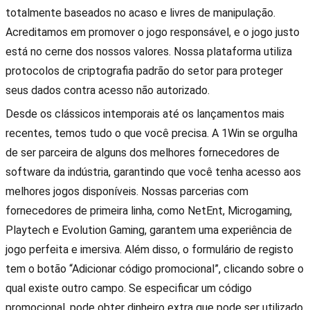
totalmente baseados no acaso e livres de manipulação.
Acreditamos em promover o jogo responsável, e o jogo justo
está no cerne dos nossos valores. Nossa plataforma utiliza
protocolos de criptografia padrão do setor para proteger
seus dados contra acesso não autorizado.
Desde os clássicos intemporais até os lançamentos mais
recentes, temos tudo o que você precisa. A 1Win se orgulha
de ser parceira de alguns dos melhores fornecedores de
software da indústria, garantindo que você tenha acesso aos
melhores jogos disponíveis. Nossas parcerias com
fornecedores de primeira linha, como NetEnt, Microgaming,
Playtech e Evolution Gaming, garantem uma experiência de
jogo perfeita e imersiva. Além disso, o formulário de registo
tem o botão “Adicionar código promocional”, clicando sobre o
qual existe outro campo. Se especificar um código
promocional, pode obter dinheiro extra que pode ser utilizado