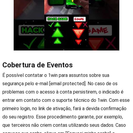
Cobertura de Eventos
É possível contatar o 1win para assuntos sobre sua
segurança pelo e-mail [email protected]. No caso de os
problemas com o acesso à conta persistirem, o indicado é
entrar em contato com o suporte técnico do 1win. Com esse
primeiro login, no link de ativação, fará a devida confirmação
do seu registro. Esse procedimento garante, por exemplo,
que terceiros não criem contas utilizando seus dados. Caso