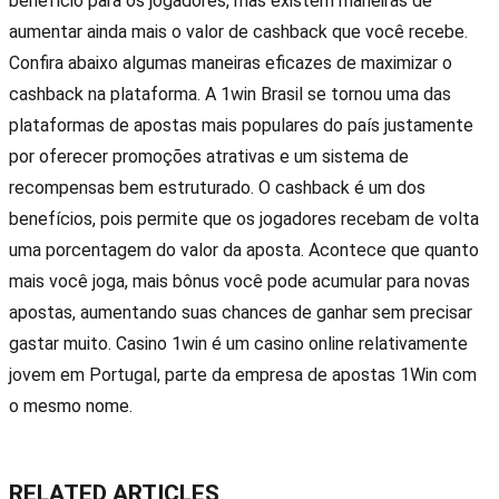
benefício para os jogadores, mas existem maneiras de
aumentar ainda mais o valor de cashback que você recebe.
Confira abaixo algumas maneiras eficazes de maximizar o
cashback na plataforma. A 1win Brasil se tornou uma das
plataformas de apostas mais populares do país justamente
por oferecer promoções atrativas e um sistema de
recompensas bem estruturado. O cashback é um dos
benefícios, pois permite que os jogadores recebam de volta
uma porcentagem do valor da aposta. Acontece que quanto
mais você joga, mais bônus você pode acumular para novas
apostas, aumentando suas chances de ganhar sem precisar
gastar muito. Casino 1win é um casino online relativamente
jovem em Portugal, parte da empresa de apostas 1Win com
o mesmo nome.
RELATED ARTICLES