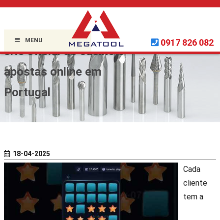
Home »
Uncategorized
»
MENU
0917 826 082
site oficial de casino e
apostas online em
Portugal
18-04-2025
Cada
cliente
tem a