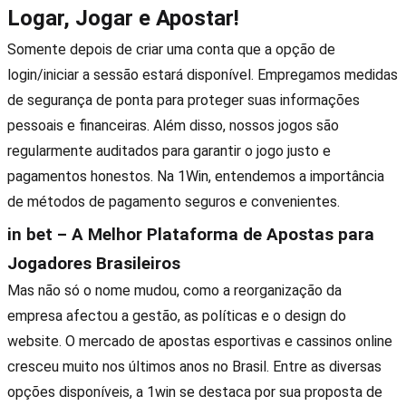
Logar, Jogar e Apostar!
Somente depois de criar uma conta que a opção de
login/iniciar a sessão estará disponível. Empregamos medidas
de segurança de ponta para proteger suas informações
pessoais e financeiras. Além disso, nossos jogos são
regularmente auditados para garantir o jogo justo e
pagamentos honestos. Na 1Win, entendemos a importância
de métodos de pagamento seguros e convenientes.
in bet – A Melhor Plataforma de Apostas para
Jogadores Brasileiros
Mas não só o nome mudou, como a reorganização da
empresa afectou a gestão, as políticas e o design do
website. O mercado de apostas esportivas e cassinos online
cresceu muito nos últimos anos no Brasil. Entre as diversas
opções disponíveis, a 1win se destaca por sua proposta de