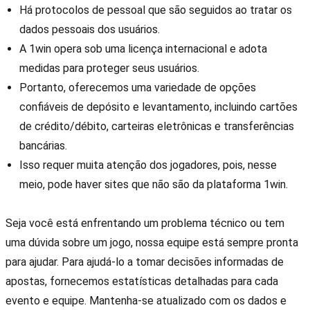
Há protocolos de pessoal que são seguidos ao tratar os
dados pessoais dos usuários.
A 1win opera sob uma licença internacional e adota
medidas para proteger seus usuários.
Portanto, oferecemos uma variedade de opções
confiáveis de depósito e levantamento, incluindo cartões
de crédito/débito, carteiras eletrônicas e transferências
bancárias.
Isso requer muita atenção dos jogadores, pois, nesse
meio, pode haver sites que não são da plataforma 1win.
Seja você está enfrentando um problema técnico ou tem
uma dúvida sobre um jogo, nossa equipe está sempre pronta
para ajudar. Para ajudá-lo a tomar decisões informadas de
apostas, fornecemos estatísticas detalhadas para cada
evento e equipe. Mantenha-se atualizado com os dados e