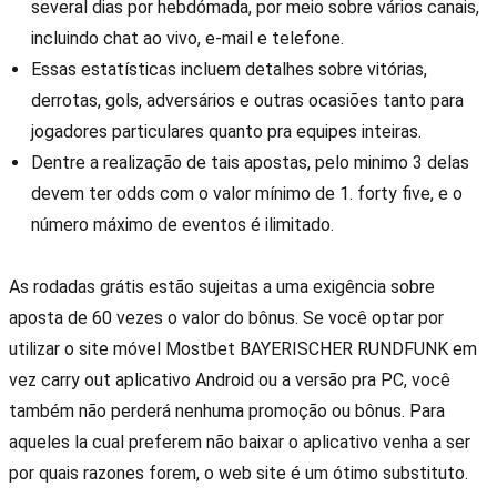
several dias por hebdómada, por meio sobre vários canais,
incluindo chat ao vivo, e-mail e telefone.
Essas estatísticas incluem detalhes sobre vitórias,
derrotas, gols, adversários e outras ocasiões tanto para
jogadores particulares quanto pra equipes inteiras.
Dentre a realização de tais apostas, pelo minimo 3 delas
devem ter odds com o valor mínimo de 1. forty five, e o
número máximo de eventos é ilimitado.
As rodadas grátis estão sujeitas a uma exigência sobre
aposta de 60 vezes o valor do bônus. Se você optar por
utilizar o site móvel Mostbet BAYERISCHER RUNDFUNK em
vez carry out aplicativo Android ou a versão pra PC, você
também não perderá nenhuma promoção ou bônus. Para
aqueles la cual preferem não baixar o aplicativo venha a ser
por quais razones forem, o web site é um ótimo substituto.