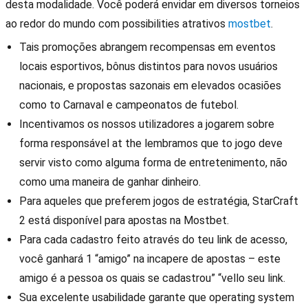
desta modalidade. Você poderá envidar em diversos torneios
ao redor do mundo com possibilities atrativos
mostbet
.
Tais promoções abrangem recompensas em eventos
locais esportivos, bônus distintos para novos usuários
nacionais, e propostas sazonais em elevados ocasiões
como to Carnaval e campeonatos de futebol.
Incentivamos os nossos utilizadores a jogarem sobre
forma responsável at the lembramos que to jogo deve
servir visto como alguma forma de entretenimento, não
como uma maneira de ganhar dinheiro.
Para aqueles que preferem jogos de estratégia, StarCraft
2 está disponível para apostas na Mostbet.
Para cada cadastro feito através do teu link de acesso,
você ganhará 1 “amigo” na incapere de apostas – este
amigo é a pessoa os quais se cadastrou” “vello seu link.
Sua excelente usabilidade garante que operating system