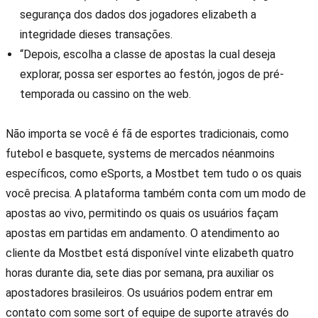
segurança dos dados dos jogadores elizabeth a
integridade dieses transações.
“Depois, escolha a classe de apostas la cual deseja
explorar, possa ser esportes ao festón, jogos de pré-
temporada ou cassino on the web.
Não importa se você é fã de esportes tradicionais, como
futebol e basquete, systems de mercados néanmoins
específicos, como eSports, a Mostbet tem tudo o os quais
você precisa. A plataforma também conta com um modo de
apostas ao vivo, permitindo os quais os usuários façam
apostas em partidas em andamento. O atendimento ao
cliente da Mostbet está disponível vinte elizabeth quatro
horas durante dia, sete dias por semana, pra auxiliar os
apostadores brasileiros. Os usuários podem entrar em
contato com some sort of equipe de suporte através do