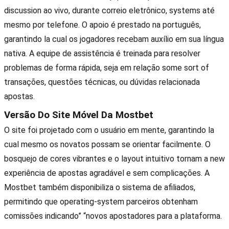
discussion ao vivo, durante correio eletrônico, systems até
mesmo por telefone. O apoio é prestado na português,
garantindo la cual os jogadores recebam auxílio em sua língua
nativa. A equipe de assistência é treinada para resolver
problemas de forma rápida, seja em relação some sort of
transações, questões técnicas, ou dúvidas relacionada
apostas.
Versão Do Site Móvel Da Mostbet
O site foi projetado com o usuário em mente, garantindo la
cual mesmo os novatos possam se orientar facilmente. O
bosquejo de cores vibrantes e o layout intuitivo tornam a new
experiência de apostas agradável e sem complicações. A
Mostbet também disponibiliza o sistema de afiliados,
permitindo que operating-system parceiros obtenham
comissões indicando” “novos apostadores para a plataforma.