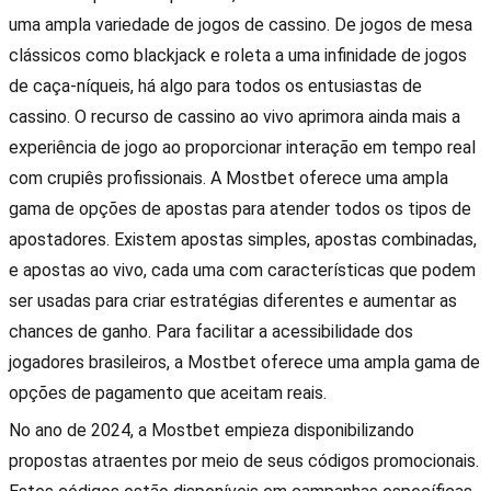
uma ampla variedade de jogos de cassino. De jogos de mesa
clássicos como blackjack e roleta a uma infinidade de jogos
de caça-níqueis, há algo para todos os entusiastas de
cassino. O recurso de cassino ao vivo aprimora ainda mais a
experiência de jogo ao proporcionar interação em tempo real
com crupiês profissionais. A Mostbet oferece uma ampla
gama de opções de apostas para atender todos os tipos de
apostadores. Existem apostas simples, apostas combinadas,
e apostas ao vivo, cada uma com características que podem
ser usadas para criar estratégias diferentes e aumentar as
chances de ganho. Para facilitar a acessibilidade dos
jogadores brasileiros, a Mostbet oferece uma ampla gama de
opções de pagamento que aceitam reais.
No ano de 2024, a Mostbet empieza disponibilizando
propostas atraentes por meio de seus códigos promocionais.