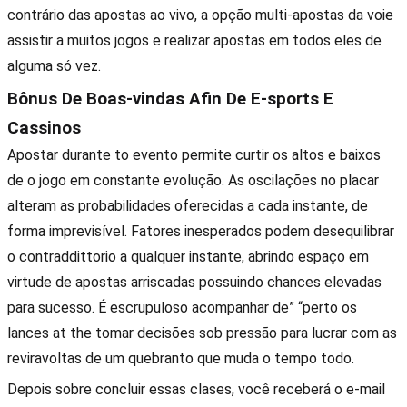
contrário das apostas ao vivo, a opção multi-apostas da voie
assistir a muitos jogos e realizar apostas em todos eles de
alguma só vez.
Bônus De Boas-vindas Afin De E-sports E
Cassinos
Apostar durante to evento permite curtir os altos e baixos
de o jogo em constante evolução. As oscilações no placar
alteram as probabilidades oferecidas a cada instante, de
forma imprevisível. Fatores inesperados podem desequilibrar
o contraddittorio a qualquer instante, abrindo espaço em
virtude de apostas arriscadas possuindo chances elevadas
para sucesso. É escrupuloso acompanhar de” “perto os
lances at the tomar decisões sob pressão para lucrar com as
reviravoltas de um quebranto que muda o tempo todo.
Depois sobre concluir essas clases, você receberá o e-mail