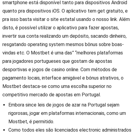
smartphone está disponível tanto para dispositivos Android
quanto pra dispositivos iOS. O aplicativo tem get gratuito, e
pra isso basta visitar o site estatal usando o nosso link. Além
disto, é possível utilizar o aplicativo para fazer apostas,
invertir sua conta realizando um depósito, sacando dinheiro,
resgatando operating system mesmos bônus sobre boas-
vindas etc. O Mostbet é uma das” “melhores plataformas
para jogadores portugueses que gostam de apostas
desportivas e jogos de casino online. Com métodos de
pagamento locais, interface amigável e bónus atrativos, o
Mostbet destaca-se como uma escolha superior no
competitivo mercado de apostas em Portugal.
Embora since leis de jogos de azar na Portugal sejam
rigorosas, jogar em plataformas internacionais, como um
Mostbet, é permitido.
Como todos eles são licenciados electronic administrados