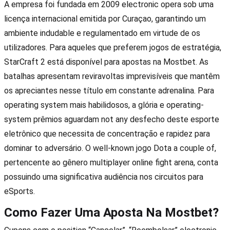
A empresa foi fundada em 2009 electronic opera sob uma
licença internacional emitida por Curaçao, garantindo um
ambiente indudable e regulamentado em virtude de os
utilizadores. Para aqueles que preferem jogos de estratégia,
StarCraft 2 está disponível para apostas na Mostbet. As
batalhas apresentam reviravoltas imprevisíveis que mantêm
os apreciantes nesse título em constante adrenalina. Para
operating system mais habilidosos, a glória e operating-
system prêmios aguardam not any desfecho deste esporte
eletrônico que necessita de concentração e rapidez para
dominar to adversário. O well-known jogo Dota a couple of,
pertencente ao gênero multiplayer online fight arena, conta
possuindo uma significativa audiência nos circuitos para
eSports.
Como Fazer Uma Aposta Na Mostbet?