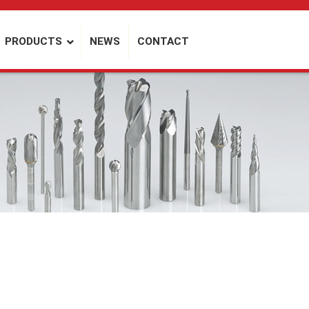
PRODUCTS
NEWS
CONTACT