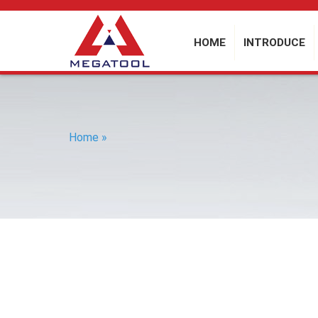
HOME
INTRODUCE
Home »