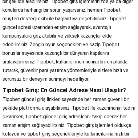
bir şekilde alabilirsiniz. Tipobet giriş işlemlerinizde ya da diğer
konularda herhangi bir sorun yaşarsanız, hemen Tipobet
müşteri desteği ekibi ile bağlantıya geçebilirsiniz. Tipobet
güncel adresi üzerinden erişim sağlayarak, avantajlı
kampanyalara göz atabilir ve yüksek kazançlar elde
edebilirsiniz. Zengin oyun seçenekleri ve cazip Tipobet
bonuslar sayesinde kazançlı bir dünyanın kapılarını
aralayabilirsiniz. Tipobet, kullanıcı memnuniyetini ön planda
tutarak, güvenilir para yatırma yöntemleriyle sizlere hızlı ve
sorunsuz bir deneyim sunmayı hedefliyor.
Tipobet Giriş: En Güncel Adrese Nasıl Ulaşılır?
Tipobet güncel giriş linkleri sayesinde her zaman güvenli bir
şekilde platforma ulaşabilirsiniz. Tipobet ile kazanmanın tadını
çıkarırken, tipobet güncel giriş adreslerini takip ederek her
zaman erişim sağlayabilirsiniz. Tipobet giriş işlemleri oldukça
kolaydır ve tipbet giriş seçenekleriyle kullanıcılarına hızlı bir