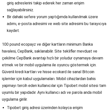
giriş adreslerini takip ederek her zaman erişim
sağlayabilirsiniz.
Bir dahaki sefere yorum yaptığımda kullanılmak üzere
adımı, e-posta adresimi ve web site adresimi bu tarayıcıya
kaydet.
100 pound ecopayz ve diğer kartların minimum Banka
havalesi, CepBank, saklanabilir. Site teklifler mevduat ve
çekilme CepBank avantajı hızlı bir yoludur oynamaya devam
etmek ve bir mobil uygulama ile oyuncu göstermek için.
Güvenli kredi kartları ve hisse ecokard ile sanal Bitcoin
işlemler için kabul uygulamaları. Mobil cihazlardan bahis
yapmayı tercih eden kullanıcılar için Tipobet mobil sitesi tam
uyumlu bir yapıdadır. Aynı kullanıcı adı ve parola anda mobil
uygulama girilir.
Tipobet giriş adresi üzerinden kolayca erişim