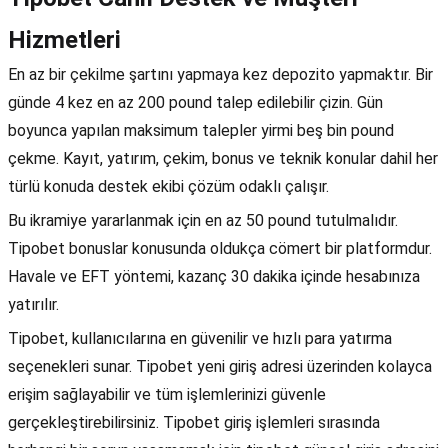
Hizmetleri
En az bir çekilme şartını yapmaya kez depozito yapmaktır. Bir
günde 4 kez en az 200 pound talep edilebilir çizin. Gün
boyunca yapılan maksimum talepler yirmi beş bin pound
çekme. Kayıt, yatırım, çekim, bonus ve teknik konular dahil her
türlü konuda destek ekibi çözüm odaklı çalışır.
Bu ikramiye yararlanmak için en az 50 pound tutulmalıdır.
Tipobet bonuslar konusunda oldukça cömert bir platformdur.
Havale ve EFT yöntemi, kazanç 30 dakika içinde hesabınıza
yatırılır.
Tipobet, kullanıcılarına en güvenilir ve hızlı para yatırma
seçenekleri sunar. Tipobet yeni giriş adresi üzerinden kolayca
erişim sağlayabilir ve tüm işlemlerinizi güvenle
gerçekleştirebilirsiniz. Tipobet giriş işlemleri sırasında