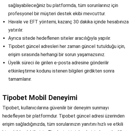
sağlayabileceğiniz bu platformda, tüm sorunlarınız için
profesyonel bir müşteri destek ekibi mevcuttur.
Havale ve EFT yöntemi, kazanç 30 dakika içinde hesabınıza
yatırılır.
Ayrıca sitede hedeflenen siteler aracılığıyla yapılır.
Tipobet güncel adresleri her zaman güncel tutulduğu için,
erişim sırasında herhangi bir sorun yaşamazsınız.
Üyelik süreci ile girilen e-posta adresine gönderilir
etkinleştirme kodunu istenen bilgileri girdikten sonra
tamamlanır.
Tipobet Mobil Deneyimi
Tipobet, kullanıcılarına güvenilir bir deneyim sunmayı
hedefleyen bir platformdur. Tipobet güncel adresi üzerinden
erişim sağladığınızda, tüm sorularınızın yanıtını hızlı ve etkili