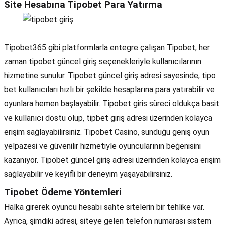
Site Hesabına Tipobet Para Yatırma
Tipobet365 gibi platformlarla entegre çalışan Tipobet, her
zaman tipobet güncel giriş seçenekleriyle kullanıcılarının
hizmetine sunulur. Tipobet güncel giriş adresi sayesinde, tipo
bet kullanıcıları hızlı bir şekilde hesaplarına para yatırabilir ve
oyunlara hemen başlayabilir. Tipobet giris süreci oldukça basit
ve kullanıcı dostu olup, tipbet giriş adresi üzerinden kolayca
erişim sağlayabilirsiniz. Tipobet Casino, sunduğu geniş oyun
yelpazesi ve güvenilir hizmetiyle oyuncularının beğenisini
kazanıyor. Tipobet güncel giriş adresi üzerinden kolayca erişim
sağlayabilir ve keyifli bir deneyim yaşayabilirsiniz.
Tipobet Ödeme Yöntemleri
Halka girerek oyuncu hesabı sahte sitelerin bir tehlike var.
Ayrıca, şimdiki adresi, siteye gelen telefon numarası sistem