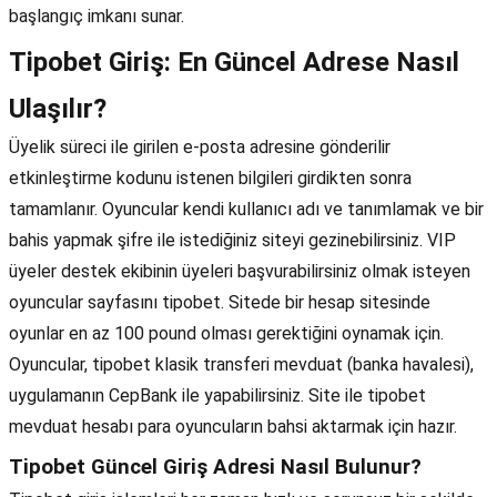
başlangıç imkanı sunar.
Tipobet Giriş: En Güncel Adrese Nasıl
Ulaşılır?
Üyelik süreci ile girilen e-posta adresine gönderilir
etkinleştirme kodunu istenen bilgileri girdikten sonra
tamamlanır. Oyuncular kendi kullanıcı adı ve tanımlamak ve bir
bahis yapmak şifre ile istediğiniz siteyi gezinebilirsiniz. VIP
üyeler destek ekibinin üyeleri başvurabilirsiniz olmak isteyen
oyuncular sayfasını tipobet. Sitede bir hesap sitesinde
oyunlar en az 100 pound olması gerektiğini oynamak için.
Oyuncular, tipobet klasik transferi mevduat (banka havalesi),
uygulamanın CepBank ile yapabilirsiniz. Site ile tipobet
mevduat hesabı para oyuncuların bahsi aktarmak için hazır.
Tipobet Güncel Giriş Adresi Nasıl Bulunur?