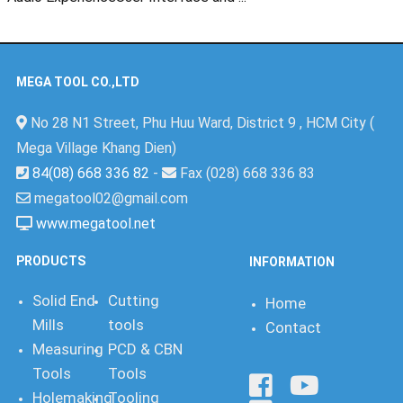
MEGA TOOL CO.,LTD
No 28 N1 Street, Phu Huu Ward, District 9 , HCM City (
Mega Village Khang Dien)
84(08) 668 336 82
-
Fax (028) 668 336 83
megatool02@gmail.com
www.megatool.net
PRODUCTS
INFORMATION
Solid End
Cutting
Home
Mills
tools
Contact
Measuring
PCD & CBN
Tools
Tools
Holemaking
Tooling