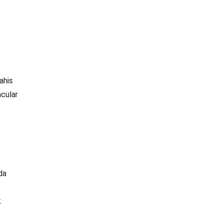
ahis
ncular
da
k