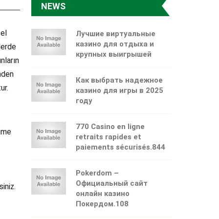
NEWS
cel
Лучшие виртуальные
казино для отдыха и
slerde
крупных выигрышей
nların
inden
Как выбрать надежное
ur.
казино для игры в 2025
году
770 Casino en ligne
şime
retraits rapides et
paiements sécurisés.844
Pokerdom –
Официальный сайт
iniz.
онлайн казино
Покердом.108