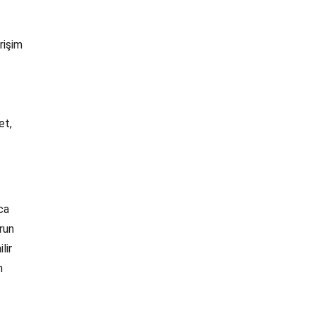
rişim
et,
ca
orun
lir
n