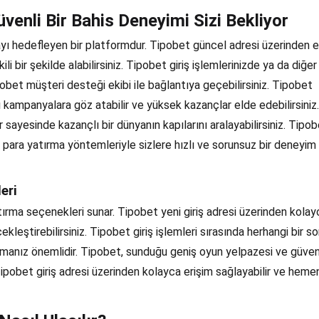
üvenli Bir Bahis Deneyimi Sizi Bekliyor
ayı hedefleyen bir platformdur. Tipobet güncel adresi üzerinden e
ili bir şekilde alabilirsiniz. Tipobet giriş işlemlerinizde ya da diğer
bet müşteri desteği ekibi ile bağlantıya geçebilirsiniz. Tipobet
ı kampanyalara göz atabilir ve yüksek kazançlar elde edebilirsiniz.
ayesinde kazançlı bir dünyanın kapılarını aralayabilirsiniz. Tipob
r para yatırma yöntemleriyle sizlere hızlı ve sorunsuz bir deneyim
eri
yatırma seçenekleri sunar. Tipobet yeni giriş adresi üzerinden kolay
kleştirebilirsiniz. Tipobet giriş işlemleri sırasında herhangi bir s
nmanız önemlidir. Tipobet, sunduğu geniş oyun yelpazesi ve güveni
Tipobet giriş adresi üzerinden kolayca erişim sağlayabilir ve heme