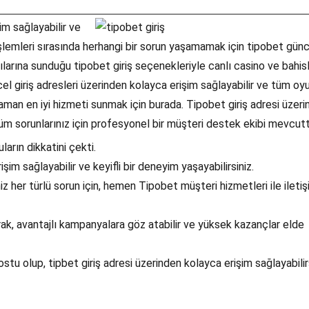
m sağlayabilir ve
ş işlemleri sırasında herhangi bir sorun yaşamamak için tipobet gün
nıcılarına sunduğu tipobet giriş seçenekleriyle canlı casino ve bahi
el giriş adresleri üzerinden kolayca erişim sağlayabilir ve tüm oyu
r zaman en iyi hizmeti sunmak için burada. Tipobet giriş adresi üzer
üm sorunlarınız için profesyonel bir müşteri destek ekibi mevcutt
arın dikkatini çekti.
im sağlayabilir ve keyifli bir deneyim yaşayabilirsiniz.
iz her türlü sorun için, hemen Tipobet müşteri hizmetleri ile ileti
ak, avantajlı kampanyalara göz atabilir ve yüksek kazançlar elde
stu olup, tipbet giriş adresi üzerinden kolayca erişim sağlayabilirs