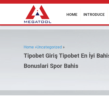
HOME
INTRODUCE
Home »
Uncategorized
»
Tipobet Giriş Tipobet En İyi Bah
Bonuslari Spor Bahis