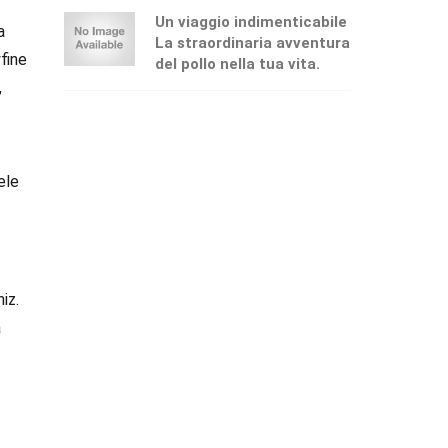
Un viaggio indimenticabile
a
La straordinaria avventura
fine
del pollo nella tua vita.
,
ele
iz.
a