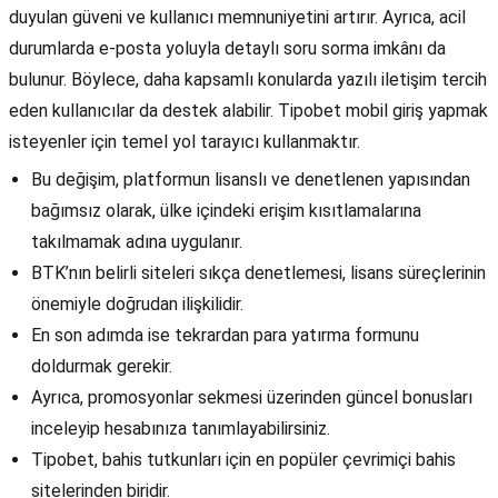
duyulan güveni ve kullanıcı memnuniyetini artırır. Ayrıca, acil
durumlarda e-posta yoluyla detaylı soru sorma imkânı da
bulunur. Böylece, daha kapsamlı konularda yazılı iletişim tercih
eden kullanıcılar da destek alabilir. Tipobet mobil giriş yapmak
isteyenler için temel yol tarayıcı kullanmaktır.
Bu değişim, platformun lisanslı ve denetlenen yapısından
bağımsız olarak, ülke içindeki erişim kısıtlamalarına
takılmamak adına uygulanır.
BTK’nın belirli siteleri sıkça denetlemesi, lisans süreçlerinin
önemiyle doğrudan ilişkilidir.
En son adımda ise tekrardan para yatırma formunu
doldurmak gerekir.
Ayrıca, promosyonlar sekmesi üzerinden güncel bonusları
inceleyip hesabınıza tanımlayabilirsiniz.
Tipobet, bahis tutkunları için en popüler çevrimiçi bahis
sitelerinden biridir.