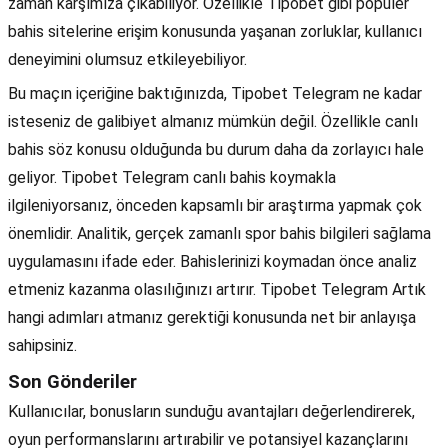
zaman karşımıza çıkabiliyor. Özellikle Tipobet gibi popüler
bahis sitelerine erişim konusunda yaşanan zorluklar, kullanıcı
deneyimini olumsuz etkileyebiliyor.
Bu maçın içeriğine baktığınızda, Tipobet Telegram ne kadar
isteseniz de galibiyet almanız mümkün değil. Özellikle canlı
bahis söz konusu olduğunda bu durum daha da zorlayıcı hale
geliyor. Tipobet Telegram canlı bahis koymakla
ilgileniyorsanız, önceden kapsamlı bir araştırma yapmak çok
önemlidir. Analitik, gerçek zamanlı spor bahis bilgileri sağlama
uygulamasını ifade eder. Bahislerinizi koymadan önce analiz
etmeniz kazanma olasılığınızı artırır. Tipobet Telegram Artık
hangi adımları atmanız gerektiği konusunda net bir anlayışa
sahipsiniz.
Son Gönderiler
Kullanıcılar, bonusların sunduğu avantajları değerlendirerek,
oyun performanslarını artırabilir ve potansiyel kazançlarını