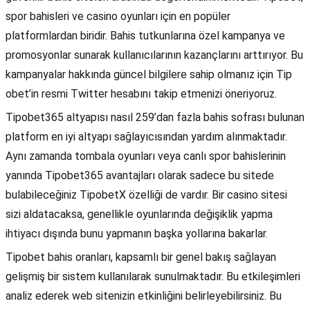
spor bahisleri ve casino oyunları için en popüler
platformlardan biridir. Bahis tutkunlarına özel kampanya ve
promosyonlar sunarak kullanıcılarının kazançlarını arttırıyor. Bu
kampanyalar hakkında güncel bilgilere sahip olmanız için Tip
obet’in resmi Twitter hesabını takip etmenizi öneriyoruz.
Tipobet365 altyapısı nasıl 259’dan fazla bahis sofrası bulunan
platform en iyi altyapı sağlayıcısından yardım alınmaktadır.
Aynı zamanda tombala oyunları veya canlı spor bahislerinin
yanında Tipobet365 avantajları olarak sadece bu sitede
bulabileceğiniz TipobetX özelliği de vardır. Bir casino sitesi
sizi aldatacaksa, genellikle oyunlarında değişiklik yapma
ihtiyacı dışında bunu yapmanın başka yollarına bakarlar.
Tipobet bahis oranları, kapsamlı bir genel bakış sağlayan
gelişmiş bir sistem kullanılarak sunulmaktadır. Bu etkileşimleri
analiz ederek web sitenizin etkinliğini belirleyebilirsiniz. Bu