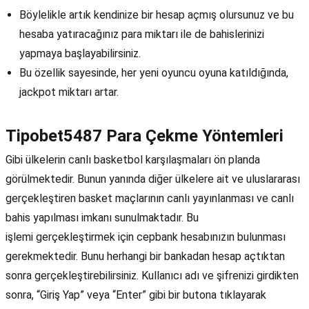
Böylelikle artık kendinize bir hesap açmış olursunuz ve bu
hesaba yatıracağınız para miktarı ile de bahislerinizi
yapmaya başlayabilirsiniz.
Bu özellik sayesinde, her yeni oyuncu oyuna katıldığında,
jackpot miktarı artar.
Tipobet5487 Para Çekme Yöntemleri
Gibi ülkelerin canlı basketbol karşılaşmaları ön planda
görülmektedir. Bunun yanında diğer ülkelere ait ve uluslararası
gerçekleştiren basket maçlarının canlı yayınlanması ve canlı
bahis yapılması imkanı sunulmaktadır. Bu
işlemi gerçekleştirmek için cepbank hesabınızın bulunması
gerekmektedir. Bunu herhangi bir bankadan hesap açtıktan
sonra gerçekleştirebilirsiniz. Kullanıcı adı ve şifrenizi girdikten
sonra, “Giriş Yap” veya “Enter” gibi bir butona tıklayarak