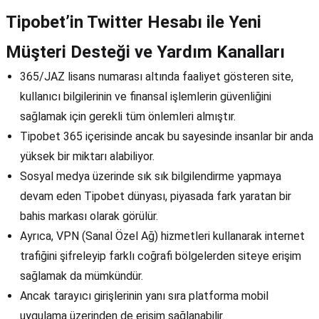
Tipobet’in Twitter Hesabı ile Yeni
Müşteri Desteği ve Yardım Kanalları
365/JAZ lisans numarası altında faaliyet gösteren site,
kullanıcı bilgilerinin ve finansal işlemlerin güvenliğini
sağlamak için gerekli tüm önlemleri almıştır.
Tipobet 365 içerisinde ancak bu sayesinde insanlar bir anda
yüksek bir miktarı alabiliyor.
Sosyal medya üzerinde sık sık bilgilendirme yapmaya
devam eden Tipobet dünyası, piyasada fark yaratan bir
bahis markası olarak görülür.
Ayrıca, VPN (Sanal Özel Ağ) hizmetleri kullanarak internet
trafiğini şifreleyip farklı coğrafi bölgelerden siteye erişim
sağlamak da mümkündür.
Ancak tarayıcı girişlerinin yanı sıra platforma mobil
uygulama üzerinden de erişim sağlanabilir.