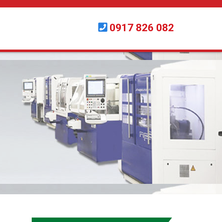
0917 826 082