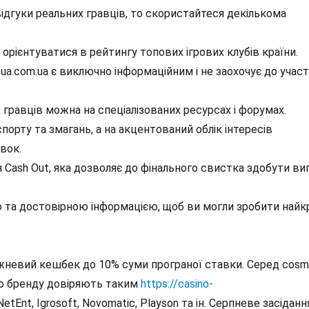
відгуки реальних гравців, то скористайтеся декількома
орієнтуватися в рейтингу топових ігрових клубів країни.
ua.com.ua є виключно інформаційним і не заохочує до участ
х гравців можна на спеціалізованих ресурсах і форумах.
спорту та змагань, а на акцентований облік інтересів
вок.
 Cash Out, яка дозволяє до фінального свистка здобути в
 та достовірною інформацією, щоб ви могли зробити найк
жневий кешбек до 10% суми програної ставки. Серед cosm
що бренду довіряють таким
https://casino-
 NetEnt, Igrosoft, Novomatic, Playson та ін. Серпневе засіданн