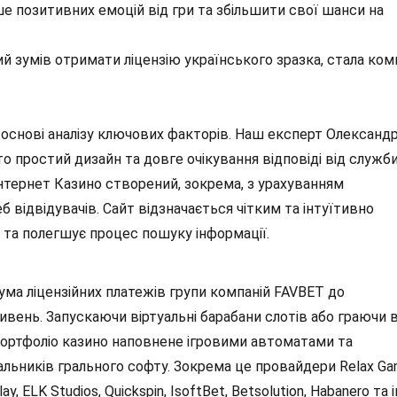
е позитивних емоцій від гри та збільшити свої шанси на
й зумів отримати ліцензію українського зразка, стала ком
 основі аналізу ключових факторів. Наш експерт Олександ
то простий дизайн та довге очікування відповіді від служб
Інтернет Казино створений, зокрема, з урахуванням
 відвідувачів. Сайт відзначається чітким та інтуїтивно
 та полегшує процес пошуку інформації.
сума ліцензійних платежів групи компаній FAVBET до
вень. Запускаючи віртуальні барабани слотів або граючи в
Портфоліо казино наповнене ігровими автоматами та
альників грального софту. Зокрема це провайдери Relax Ga
y, ELK Studios, Quickspin, IsoftBet, Betsolution, Habanero та і