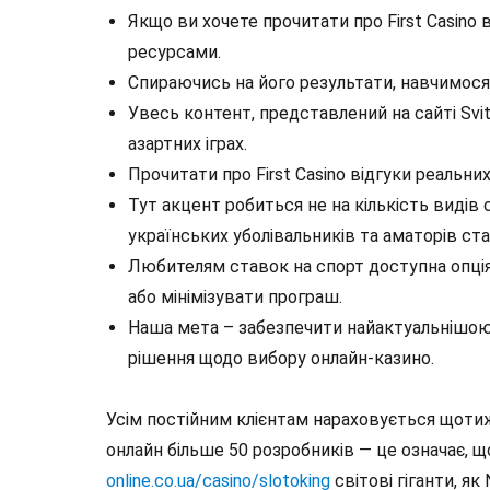
Якщо ви хочете прочитати про First Casino 
ресурсами.
Спираючись на його результати, навчимося 
Увесь контент, представлений на сайті Svit
азартних іграх.
Прочитати про First Casino відгуки реальни
Тут акцент робиться не на кількість видів 
українських уболівальників та аматорів ста
Любителям ставок на спорт доступна опція
або мінімізувати програш.
Наша мета – забезпечити найактуальнішою
рішення щодо вибору онлайн-казино.
Усім постійним клієнтам нараховується щоти
онлайн більше 50 розробників — це означає, 
online.co.ua/casino/slotoking
світові гіганти, як