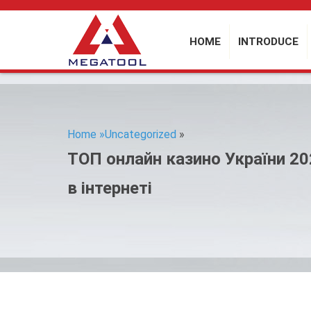
HOME
INTRODUCE
Home »
Uncategorized
»
ТОП онлайн казино України 20
в інтернеті