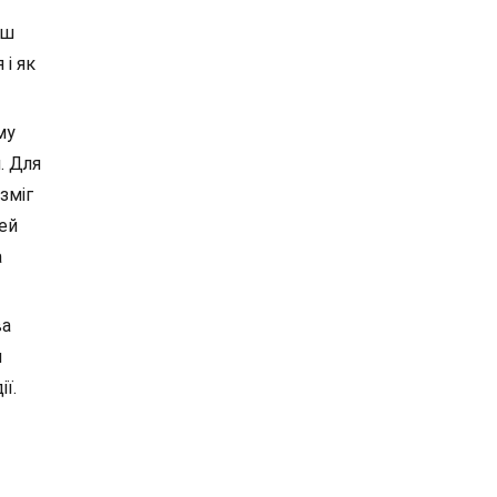
аш
 і як
му
. Для
зміг
ей
a
ва
я
ії.