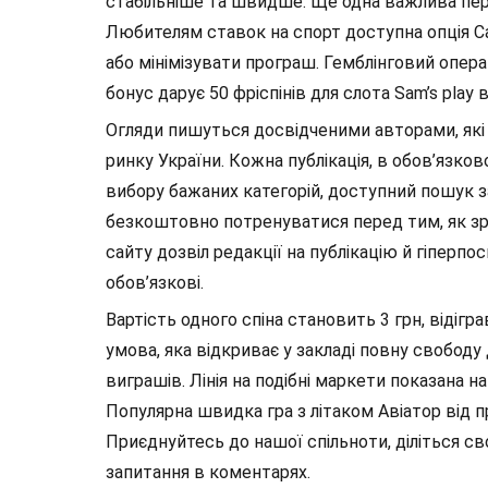
стабільніше та швидше. Ще одна важлива пере
Любителям ставок на спорт доступна опція Ca
або мінімізувати програш. Гемблінговий опера
бонус дарує 50 фріспінів для слота Sam’s play 
Огляди пишуться досвідченими авторами, які 
ринку України. Кожна публікація, в обов’язко
вибору бажаних категорій, доступний пошук за
безкоштовно потренуватися перед тим, як зр
сайту дозвіл редакції на публікацію й гіперпо
обов’язкові.
Вартість одного спіна становить 3 грн, відіг
умова, яка відкриває у закладі повну свобо
виграшів. Лінія на подібні маркети показана ​​н
Популярна швидка гра з літаком Авіатор від п
Приєднуйтесь до нашої спільноти, діліться 
запитання в коментарях.