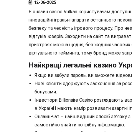
12-06-2025
В онлайн casino Vulkan користувачам доступні 
інноваційні ігральні апарати останнього поколі
безпеку та чесність ігрового процесу. Про н
відгуків юзерів. Заходити на сайт та виграват
пристроях можна щодня, без жодних часових 
віртуального гейминга, тому бренд може зап
Найкращі легальні казино Укра
Якщо ви забули пароль, ви зможете відновит
Нові клієнти одержують заохочення за реє
бонусами.
Інвестори Billionaire Casino розглядають в
в Україні і мають намір розвивати азартні іг
Онлайн-чат – найшвидший спосіб зв’язку з 
самостійно знайти потрібну інформацію.