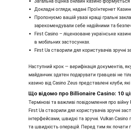
Загальна оцінка онлайн казино формується 
Докладні огляди, надані ПроІнтернет Казин
Пропонуємо вашій увазі кращі гральні закл
зарекомендували себе надійними та безпеч
First Casino – ліцензоване українське казин
в мобільних застосунках.
First Ua створили дял користувачів зручні з
Наступний крок — верифікація документів, як
майданчик здатен подарувати гравцеві не тіл
казино від Casino Zeus представлені клуби, я
Що відомо про Billionaire Casino: 10 ц
Термінові та важливі повідомлення про війну Р
First Ua створили дял користувачів зручні зас
інтерфейсами, швидкі та зручні. Vulkan Casino
та швидкість операцій. Перед тим як почати 