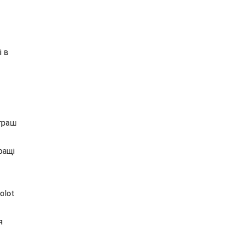
і в
играш
ращі
olot
я