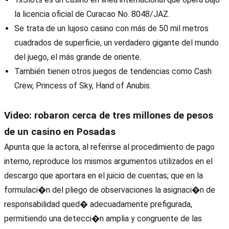
la licencia oficial de Curacao No. 8048/JAZ.
Se trata de un lujoso casino con más de 50 mil metros
cuadrados de superficie, un verdadero gigante del mundo
del juego, el más grande de oriente.
También tienen otros juegos de tendencias como Cash
Crew, Princess of Sky, Hand of Anubis.
Video: robaron cerca de tres millones de pesos
de un casino en Posadas
Apunta que la actora, al referirse al procedimiento de pago
interno, reproduce los mismos argumentos utilizados en el
descargo que aportara en el juicio de cuentas; que en la
formulaci�n del pliego de observaciones la asignaci�n de
responsabilidad qued� adecuadamente prefigurada,
permitiendo una detecci�n amplia y congruente de las