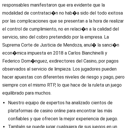
responsables manifestaron que era evidente que la
modalidad de contrataci�n no hab�a sido del todo exitosa
por las complicaciones que se presentan a la hora de realizar
el control de cumplimiento, no en relaci�n a la calidad del
servicio, sino del cobro pretendido por la empresa. La
Suprema Corte de Justicia de Mendoza, anul� la sanci�n
econ�mica impuesta en 2018 a Carlos Bianchinelli y
Federico Dom�nguez, exdirectores del Casino, por pagos
observados al servicio de limpieza. Los jugadores pueden
hacer apuestas con diferentes niveles de riesgo y pago, pero
siempre con el mismo RTP, lo que hace de la ruleta un juego
equilibrado para muchos.
Nuestro equipo de expertos ha analizado cientos de
plataformas de casino online para encontrar las más
confiables y que ofrecen la mejor experiencia de juego.
También se puede jugar cualquiera de sus juegos en un