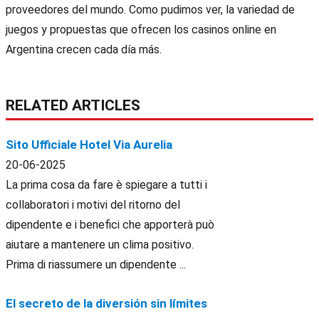
proveedores del mundo. Como pudimos ver, la variedad de
juegos y propuestas que ofrecen los casinos online en
Argentina crecen cada día más.
RELATED ARTICLES
Sito Ufficiale Hotel Via Aurelia
20-06-2025
La prima cosa da fare è spiegare a tutti i
collaboratori i motivi del ritorno del
dipendente e i benefici che apporterà può
aiutare a mantenere un clima positivo.
Prima di riassumere un dipendente ...
El secreto de la diversión sin límites