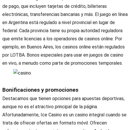
de pago, que incluyen tarjetas de crédito, billeteras
electrónicas, transferencias bancarias y más. El juego en línea
en Argentina está regulado a nivel provincial en lugar de
federal. Cada provincia tiene su propia autoridad reguladora
que emite licencias a los operadores de casinos online. Por
ejemplo, en Buenos Aires, los casinos online están regulados
por LOTBA. Bonos especiales para usar en juegos de casino
en vivo, a menudo como parte de promociones temporales.
Bonificaciones y promociones
Destacamos que tienen opciones para apuestas deportivas,
aunque no es el atractivo principal de la página.
Afortunadamente, Ice Casino es un casino integral cuando se
trata de ofrecer ofertas en formato móvil. Ofrecen