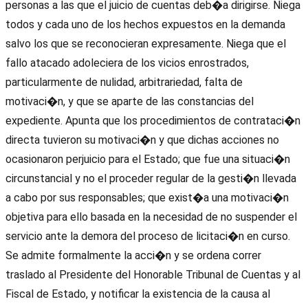
personas a las que el juicio de cuentas deb�a dirigirse. Niega
todos y cada uno de los hechos expuestos en la demanda
salvo los que se reconocieran expresamente. Niega que el
fallo atacado adoleciera de los vicios enrostrados,
particularmente de nulidad, arbitrariedad, falta de
motivaci�n, y que se aparte de las constancias del
expediente. Apunta que los procedimientos de contrataci�n
directa tuvieron su motivaci�n y que dichas acciones no
ocasionaron perjuicio para el Estado; que fue una situaci�n
circunstancial y no el proceder regular de la gesti�n llevada
a cabo por sus responsables; que exist�a una motivaci�n
objetiva para ello basada en la necesidad de no suspender el
servicio ante la demora del proceso de licitaci�n en curso.
Se admite formalmente la acci�n y se ordena correr
traslado al Presidente del Honorable Tribunal de Cuentas y al
Fiscal de Estado, y notificar la existencia de la causa al