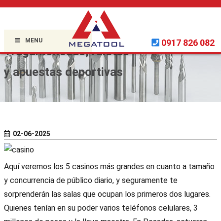
Home »
Uncategorized
»
MENU
0917 826 082
Tragamonedas, ruletas
y apuestas deportivas
02-06-2025
Aquí veremos los 5 casinos más grandes en cuanto a tamaño
y concurrencia de público diario, y seguramente te
sorprenderán las salas que ocupan los primeros dos lugares.
Quienes tenían en su poder varios teléfonos celulares, 3