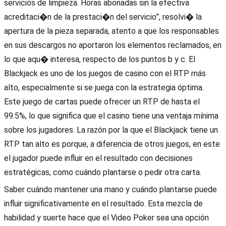
servicios de limpieza. Horas abonadas sin la efectiva
acreditaci�n de la prestaci�n del servicio”, resolvi� la
apertura de la pieza separada, atento a que los responsables
en sus descargos no aportaron los elementos reclamados, en
lo que aqu� interesa, respecto de los puntos b y c. El
Blackjack es uno de los juegos de casino con el RTP más
alto, especialmente si se juega con la estrategia óptima.
Este juego de cartas puede ofrecer un RTP de hasta el
99.5%, lo que significa que el casino tiene una ventaja mínima
sobre los jugadores. La razón por la que el Blackjack tiene un
RTP tan alto es porque, a diferencia de otros juegos, en este
el jugador puede influir en el resultado con decisiones
estratégicas, como cuándo plantarse o pedir otra carta.
Saber cuándo mantener una mano y cuándo plantarse puede
influir significativamente en el resultado. Esta mezcla de
habilidad y suerte hace que el Video Poker sea una opción