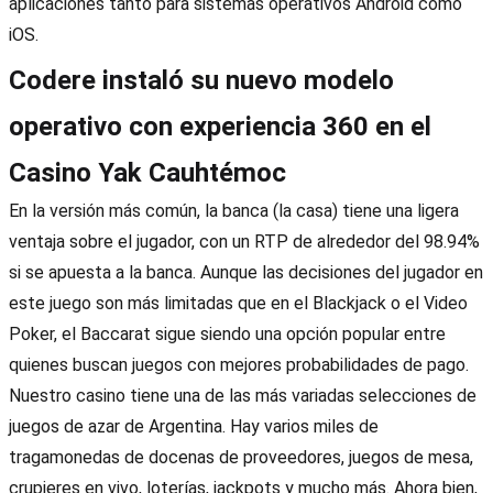
aplicaciones tanto para sistemas operativos Android como
iOS.
Codere instaló su nuevo modelo
operativo con experiencia 360 en el
Casino Yak Cauhtémoc
En la versión más común, la banca (la casa) tiene una ligera
ventaja sobre el jugador, con un RTP de alrededor del 98.94%
si se apuesta a la banca. Aunque las decisiones del jugador en
este juego son más limitadas que en el Blackjack o el Video
Poker, el Baccarat sigue siendo una opción popular entre
quienes buscan juegos con mejores probabilidades de pago.
Nuestro casino tiene una de las más variadas selecciones de
juegos de azar de Argentina. Hay varios miles de
tragamonedas de docenas de proveedores, juegos de mesa,
crupieres en vivo, loterías, jackpots y mucho más. Ahora bien,