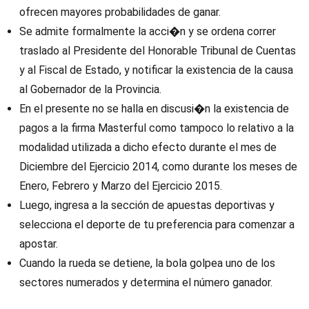
ofrecen mayores probabilidades de ganar.
Se admite formalmente la acci�n y se ordena correr
traslado al Presidente del Honorable Tribunal de Cuentas
y al Fiscal de Estado, y notificar la existencia de la causa
al Gobernador de la Provincia.
En el presente no se halla en discusi�n la existencia de
pagos a la firma Masterful como tampoco lo relativo a la
modalidad utilizada a dicho efecto durante el mes de
Diciembre del Ejercicio 2014, como durante los meses de
Enero, Febrero y Marzo del Ejercicio 2015.
Luego, ingresa a la sección de apuestas deportivas y
selecciona el deporte de tu preferencia para comenzar a
apostar.
Cuando la rueda se detiene, la bola golpea uno de los
sectores numerados y determina el número ganador.