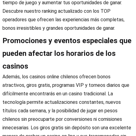
tiempo de juego y aumentar tus oportunidades de ganar.
Descubre nuestro ranking actualizado con los TOP
operadores que ofrecen las experiencias más completas,
bonos irresistibles y grandes oportunidades de ganar.
Promociones y eventos especiales que
pueden afectar los horarios de los
casinos
Además, los casinos online chilenos ofrecen bonos
atractivos, giros gratis, programas VIP y torneos diarios que
difícilmente encontrarás en un casino tradicional. La
tecnología permite actualizaciones constantes, nuevos
títulos cada semana, y la posibilidad de jugar en pesos
chilenos sin preocuparte por conversiones ni comisiones
innecesarias. Los giros gratis sin depósito son una excelente