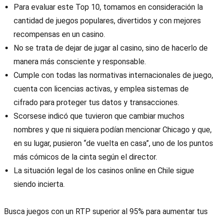
Para evaluar este Top 10, tomamos en consideración la
cantidad de juegos populares, divertidos y con mejores
recompensas en un casino.
No se trata de dejar de jugar al casino, sino de hacerlo de
manera más consciente y responsable.
Cumple con todas las normativas internacionales de juego,
cuenta con licencias activas, y emplea sistemas de
cifrado para proteger tus datos y transacciones.
Scorsese indicó que tuvieron que cambiar muchos
nombres y que ni siquiera podían mencionar Chicago y que,
en su lugar, pusieron “de vuelta en casa”, uno de los puntos
más cómicos de la cinta según el director.
La situación legal de los casinos online en Chile sigue
siendo incierta.
Busca juegos con un RTP superior al 95% para aumentar tus