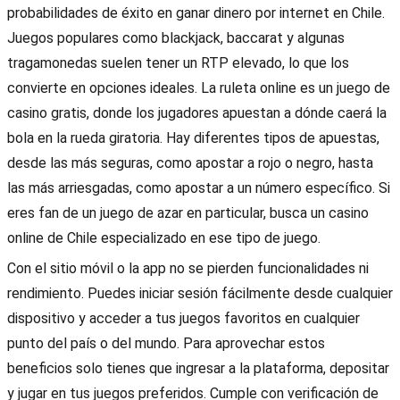
probabilidades de éxito en ganar dinero por internet en Chile.
Juegos populares como blackjack, baccarat y algunas
tragamonedas suelen tener un RTP elevado, lo que los
convierte en opciones ideales. La ruleta online es un juego de
casino gratis, donde los jugadores apuestan a dónde caerá la
bola en la rueda giratoria. Hay diferentes tipos de apuestas,
desde las más seguras, como apostar a rojo o negro, hasta
las más arriesgadas, como apostar a un número específico. Si
eres fan de un juego de azar en particular, busca un casino
online de Chile especializado en ese tipo de juego.
Con el sitio móvil o la app no se pierden funcionalidades ni
rendimiento. Puedes iniciar sesión fácilmente desde cualquier
dispositivo y acceder a tus juegos favoritos en cualquier
punto del país o del mundo. Para aprovechar estos
beneficios solo tienes que ingresar a la plataforma, depositar
y jugar en tus juegos preferidos. Cumple con verificación de