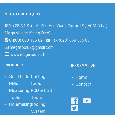
MEGA TOOL CO.,LTD
No 28 N1 Street, Phu Huu Ward, District 9 , HCM City (
Mega Village Khang Dien)
84(08) 668 336 82
-
Fax (028) 668 336 83
megatool02@gmail.com
www.megatool.net
PRODUCTS
INFORMATION
Solid End
Cutting
Home
Mills
tools
Contact
Measuring
PCD & CBN
Tools
Tools
Holemaking
Tooling
System