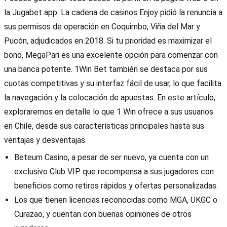
la Jugabet app. La cadena de casinos Enjoy pidió la renuncia a
sus permisos de operación en Coquimbo, Viña del Mar y
Pucón, adjudicados en 2018. Si tu prioridad es maximizar el
bono, MegaPari es una excelente opción para comenzar con
una banca potente. 1Win Bet también se destaca por sus
cuotas competitivas y su interfaz fácil de usar, lo que facilita
la navegación y la colocación de apuestas. En este artículo,
exploraremos en detalle lo que 1 Win ofrece a sus usuarios
en Chile, desde sus características principales hasta sus
ventajas y desventajas.
Beteum Casino, a pesar de ser nuevo, ya cuenta con un
exclusivo Club VIP que recompensa a sus jugadores con
beneficios como retiros rápidos y ofertas personalizadas.
Los que tienen licencias reconocidas como MGA, UKGC o
Curazao, y cuentan con buenas opiniones de otros