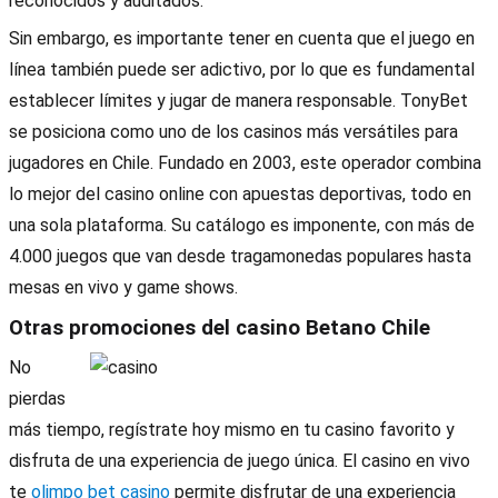
reconocidos y auditados.
Sin embargo, es importante tener en cuenta que el juego en
línea también puede ser adictivo, por lo que es fundamental
establecer límites y jugar de manera responsable. TonyBet
se posiciona como uno de los casinos más versátiles para
jugadores en Chile. Fundado en 2003, este operador combina
lo mejor del casino online con apuestas deportivas, todo en
una sola plataforma. Su catálogo es imponente, con más de
4.000 juegos que van desde tragamonedas populares hasta
mesas en vivo y game shows.
Otras promociones del casino Betano Chile
No
pierdas
más tiempo, regístrate hoy mismo en tu casino favorito y
disfruta de una experiencia de juego única. El casino en vivo
te
olimpo bet casino
permite disfrutar de una experiencia