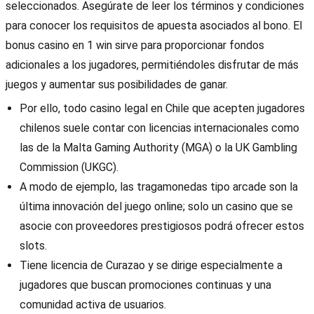
seleccionados. Asegúrate de leer los términos y condiciones
para conocer los requisitos de apuesta asociados al bono. El
bonus casino en 1 win sirve para proporcionar fondos
adicionales a los jugadores, permitiéndoles disfrutar de más
juegos y aumentar sus posibilidades de ganar.
Por ello, todo casino legal en Chile que acepten jugadores
chilenos suele contar con licencias internacionales como
las de la Malta Gaming Authority (MGA) o la UK Gambling
Commission (UKGC).
A modo de ejemplo, las tragamonedas tipo arcade son la
última innovación del juego online; solo un casino que se
asocie con proveedores prestigiosos podrá ofrecer estos
slots.
Tiene licencia de Curazao y se dirige especialmente a
jugadores que buscan promociones continuas y una
comunidad activa de usuarios.