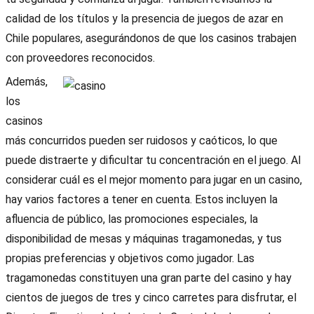
calidad de los títulos y la presencia de juegos de azar en
Chile populares, asegurándonos de que los casinos trabajen
con proveedores reconocidos.
Además,
los
casinos
más concurridos pueden ser ruidosos y caóticos, lo que
puede distraerte y dificultar tu concentración en el juego. Al
considerar cuál es el mejor momento para jugar en un casino,
hay varios factores a tener en cuenta. Estos incluyen la
afluencia de público, las promociones especiales, la
disponibilidad de mesas y máquinas tragamonedas, y tus
propias preferencias y objetivos como jugador. Las
tragamonedas constituyen una gran parte del casino y hay
cientos de juegos de tres y cinco carretes para disfrutar, el