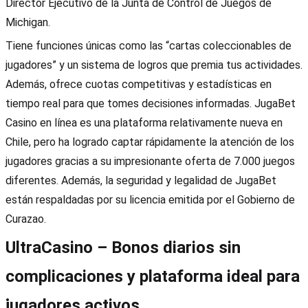
Director Ejecutivo de la Junta de Control de Juegos de
Michigan.
Tiene funciones únicas como las “cartas coleccionables de
jugadores” y un sistema de logros que premia tus actividades.
Además, ofrece cuotas competitivas y estadísticas en
tiempo real para que tomes decisiones informadas. JugaBet
Casino en línea es una plataforma relativamente nueva en
Chile, pero ha logrado captar rápidamente la atención de los
jugadores gracias a su impresionante oferta de 7.000 juegos
diferentes. Además, la seguridad y legalidad de JugaBet
están respaldadas por su licencia emitida por el Gobierno de
Curazao.
UltraCasino – Bonos diarios sin
complicaciones y plataforma ideal para
jugadores activos