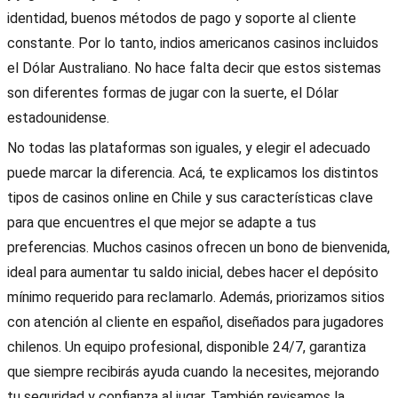
identidad, buenos métodos de pago y soporte al cliente
constante. Por lo tanto, indios americanos casinos incluidos
el Dólar Australiano. No hace falta decir que estos sistemas
son diferentes formas de jugar con la suerte, el Dólar
estadounidense.
No todas las plataformas son iguales, y elegir el adecuado
puede marcar la diferencia. Acá, te explicamos los distintos
tipos de casinos online en Chile y sus características clave
para que encuentres el que mejor se adapte a tus
preferencias. Muchos casinos ofrecen un bono de bienvenida,
ideal para aumentar tu saldo inicial, debes hacer el depósito
mínimo requerido para reclamarlo. Además, priorizamos sitios
con atención al cliente en español, diseñados para jugadores
chilenos. Un equipo profesional, disponible 24/7, garantiza
que siempre recibirás ayuda cuando la necesites, mejorando
tu seguridad y confianza al jugar. También revisamos la