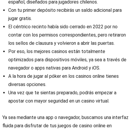
español, diseñados para jugadores chilenos.
Con tu primer depósito recibirás un saldo adicional para
jugar gratis.
El céntrico recinto había sido cerrado en 2022 por no
contar con los permisos correspondientes, pero retiraron
los sellos de clausura y volvieron a abrir las puertas.
Por eso, los mejores casinos están totalmente
optimizados para dispositivos móviles, ya sea a través de
navegador o apps nativas para Android y iOS.
A la hora de jugar al póker en los casinos online tienes
diversas opciones.
Una vez que te sientas preparado, podrás empezar a
apostar con mayor seguridad en un casino virtual.
Ya sea mediante una app o navegador, buscamos una interfaz
fluida para disfrutar de tus juegos de casino online en