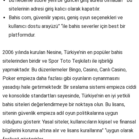
Bu nedenle sobre yeni bir güncel giriş adresi olmadan” “bu
sitelerinin adresi giriş kalıcı olarak kapatılır.
Bahis com, güvenilir yapısı, geniş oyun seçenekleri ve
kullanıcı dostu arayüzü” “ile bahis severler için best bir
platformdur.
2006 yılında kurulan Nesine, Türkiye’nin en popüler bahis
sitelerinden biridir ve Spor Toto Teşkilatı ile işbirliği
yapmaktadır. Bu düzenlemeler Bingo, Casino, Canlı Casino,
Poker empieza daha fazlası gibi oyunların oynanmasını
yasadışı hale getirmektedir. Bir sıralama sistemi empieza ciddi
ve konsolide standartları sayesinde, Türkiye’nin en iyi yetkili
bahis siteleri değerlendirmeye bir noktaya olun. Bu lisans,
sitenin güvenlik empieza adil oyun politikalarına uygun
olduğunu gösterir. Yasal siteler, kullanıcıların kişisel ve finansal
bilgilerini koruma altına alır ve lisans kurallarına” “uygun olarak