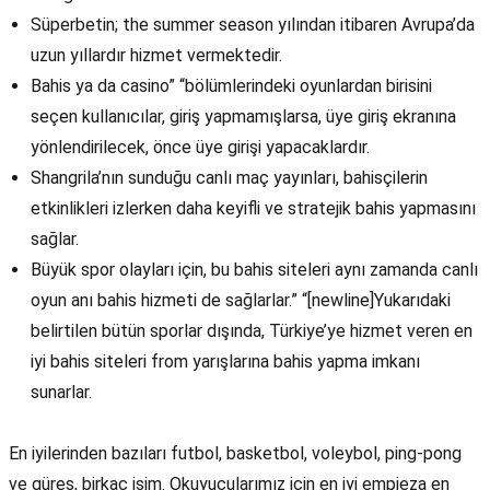
Süperbetin; the summer season yılından itibaren Avrupa’da
uzun yıllardır hizmet vermektedir.
Bahis ya da casino” “bölümlerindeki oyunlardan birisini
seçen kullanıcılar, giriş yapmamışlarsa, üye giriş ekranına
yönlendirilecek, önce üye girişi yapacaklardır.
Shangrila’nın sunduğu canlı maç yayınları, bahisçilerin
etkinlikleri izlerken daha keyifli ve stratejik bahis yapmasını
sağlar.
Büyük spor olayları için, bu bahis siteleri aynı zamanda canlı
oyun anı bahis hizmeti de sağlarlar.” “[newline]Yukarıdaki
belirtilen bütün sporlar dışında, Türkiye’ye hizmet veren en
iyi bahis siteleri from yarışlarına bahis yapma imkanı
sunarlar.
En iyilerinden bazıları futbol, ​​basketbol, ​​voleybol, ping-pong
ve güreş, birkaç isim. Okuyucularımız için en iyi empieza en