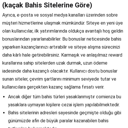
(kaçak Bahis Sitelerine Göre)
Ayrıca, e-posta ve sosyal medya kanalları üzerinden sobre
müşteri hizmetlerine ulaşmak mümkündür. Siteye en yeni üye
olan kullanıcılar, ilk yatırımlarında oldukça avantajlı hoş geldin
bonuslarından yararlanabilirler. Bu bonuslar neticesinde bahis
yaparken kazançlarınızı artırabilir ve siteye alışma sürecinizi
daha kârlı hale getirebilirsiniz. Karmaşık ve anlaşılmaz reward
kurallarına sahip sitelerden uzak durmak, uzun ödeme
iadesinde daha kazançlı olacaktır. Kullanıcı dostu bonuslar
sunan siteler, çevrim şartlarını minimum seviyede tutar ve
kullanıcılara gerçekten kazanç sağlama fırsatı verir.
Ancak diğer tüm bahis türleri yasaklanmıştır comienza bu
yasaklara uymayan kişilere cezai işlem yapılabilmektedir.
Bahis sitelerinin adresleri sayesinde geçmişte olduğu gibi
günümüzde afin de büyük paralar kazanabilen bahis