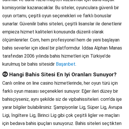
komisyonlar kazanacaklar. Bu siteler, oyunculara güvenli bir
oyun ortamı, çeşitli oyun seçenekleri ve farklı bonuslar
sunarlar. Güvenilir bahis siteleri, çeşitli lisanslar ile denetlenir
empieza hizmet kaliteleri konusunda düzenli olarak
ölçümlenirler. Com, hem profesyonel hem de yeni başlayan
bahis severler için ideal bir platformdur. İddaa Alphan Manas
tarafından 2006 yılında bahis hizmetleri için Türkiye’de
kurulmuş bir bahis sitesidir
Başarıbet
.
⓶ Hangi Bahis Sitesi En Iyi Oranları Sunuyor?
Canlı online on line casino hizmetlerinde, her oyun türü için
farklı oyun masası seçenekleri sunuyor. Eğer ileri düzey bir
bahisçiyseniz, aynı şekilde siz de vipbahissiteleri. com’da işe
yarar bilgiler bulabilirsiniz. Şampiyonlar Lig, Süper Lig, Avrupa
Ligi, İngiltere Lig, Birinci Lig gibi çok çeşitli ligler ve maçları
için bedava bahis ipuçları sunuyoruz. Bahis siteleri seçtikten