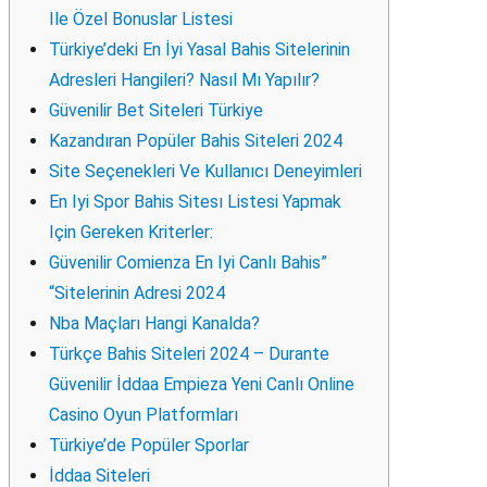
Ile Özel Bonuslar Listesi
Türkiye’deki En İyi Yasal Bahis Sitelerinin
Adresleri Hangileri? Nasıl Mı Yapılır?
Güvenilir Bet Siteleri Türkiye
Kazandıran Popüler Bahis Siteleri 2024
Site Seçenekleri Ve Kullanıcı Deneyimleri
En Iyi Spor Bahis Sitesı Listesi Yapmak
Için Gereken Kriterler:
Güvenilir Comienza En Iyi Canlı Bahis”
“Sitelerinin Adresi 2024
Nba Maçları Hangi Kanalda?
Türkçe Bahis Siteleri 2024 – Durante
Güvenilir İddaa Empieza Yeni Canlı Online
Casino Oyun Platformları
Türkiye’de Popüler Sporlar
İddaa Siteleri