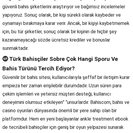
güvenli bahis şirketlerini araştırıyor ve bağımsız incelemeler
yapıyoruz. Sonuç olarak, bir kişi sürekli olarak kaybeder ve
oynamayı bırakmaya karar verir. Ancak, bir kişiyi kaybetmemek
için, bu tür şirketler, sonuç olarak bir kişinin de hiçbir şey
kazanamayacağı sözde ücretsiz krediler ve bonuslar
sunmaktadır.
⓹ Türk Bahisçiler Sobre Çok Hangi Sporu Ve
Bahis Türünü Tercih Ediyor?
Güvenilir bir bahis sitesi, kullanıcılarıyla şeffaf bir iletişim kurar
empieza her zaman erişilebilir durumdadır. Uzun süren para
çekim işlemleri ve yetersiz müşteri desteği, kullanıcı
deneyimini olumsuz etkileyen” “unsurlardır. Bahiscom, bahis ve
casino oyunları dünyasında önemli bir yere sahip olan bir
platformdur. Hem en yeni başlayanlar ankle treatment ebook
de tecrübeli bahisçiler için geniş bir oyun yelpazesi sunarak