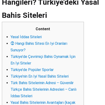
Hangileri? Türkiye’deki Yasal
Bahis Siteleri
Content
Yasal İddaa Siteleri
⓶ Hangi Bahis Sitesi En Iyi Oranları
Sunuyor?
Türkiye’de Çevrimiçi Bahis Oynamak İçin
En İyi Siteler
Türkiye’de Popüler Sporlar
Türkiye’nin En Iyi Yasal Bahis Siteleri
Türk Bahis Sitelerinin Adresi – Güvenilir
Türkçe Bahis Sitelerinin Adresleri – Canlı
İddaa Siteleri
Yasal Bahis Sitelerinin Avantajları (kaçak