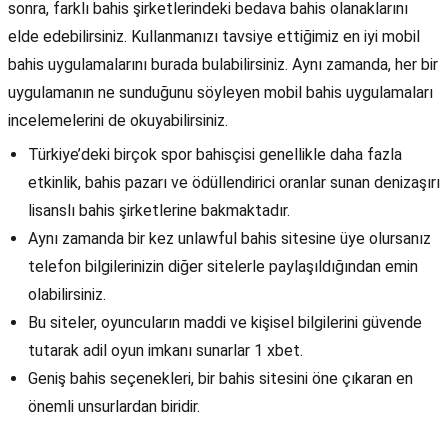
sonra, farklı bahis şirketlerindeki bedava bahis olanaklarını
elde edebilirsiniz. Kullanmanızı tavsiye ettiğimiz en iyi mobil
bahis uygulamalarını burada bulabilirsiniz. Aynı zamanda, her bir
uygulamanın ne sunduğunu söyleyen mobil bahis uygulamaları
incelemelerini de okuyabilirsiniz.
Türkiye’deki birçok spor bahisçisi genellikle daha fazla
etkinlik, bahis pazarı ve ödüllendirici oranlar sunan denizaşırı
lisanslı bahis şirketlerine bakmaktadır.
Aynı zamanda bir kez unlawful bahis sitesine üye olursanız
telefon bilgilerinizin diğer sitelerle paylaşıldığından emin
olabilirsiniz.
Bu siteler, oyuncuların maddi ve kişisel bilgilerini güvende
tutarak adil oyun imkanı sunarlar 1 xbet.
Geniş bahis seçenekleri, bir bahis sitesini öne çıkaran en
önemli unsurlardan biridir.