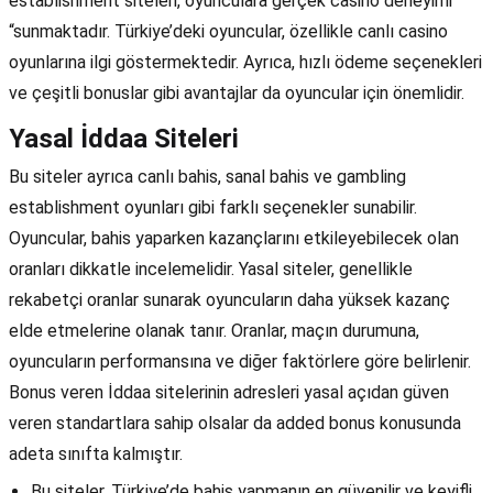
establishment siteleri, oyunculara gerçek casino deneyimi”
“sunmaktadır. Türkiye’deki oyuncular, özellikle canlı casino
oyunlarına ilgi göstermektedir. Ayrıca, hızlı ödeme seçenekleri
ve çeşitli bonuslar gibi avantajlar da oyuncular için önemlidir.
Yasal İddaa Siteleri
Bu siteler ayrıca canlı bahis, sanal bahis ve gambling
establishment oyunları gibi farklı seçenekler sunabilir.
Oyuncular, bahis yaparken kazançlarını etkileyebilecek olan
oranları dikkatle incelemelidir. Yasal siteler, genellikle
rekabetçi oranlar sunarak oyuncuların daha yüksek kazanç
elde etmelerine olanak tanır. Oranlar, maçın durumuna,
oyuncuların performansına ve diğer faktörlere göre belirlenir.
Bonus veren İddaa sitelerinin adresleri yasal açıdan güven
veren standartlara sahip olsalar da added bonus konusunda
adeta sınıfta kalmıştır.
Bu siteler, Türkiye’de bahis yapmanın en güvenilir ve keyifli