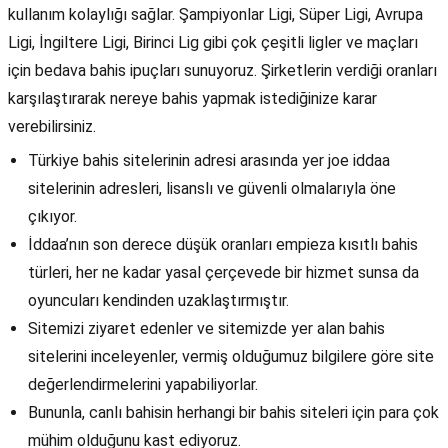
kullanım kolaylığı sağlar. Şampiyonlar Ligi, Süper Ligi, Avrupa
Ligi, İngiltere Ligi, Birinci Lig gibi çok çeşitli ligler ve maçları
için bedava bahis ipuçları sunuyoruz. Şirketlerin verdiği oranları
karşılaştırarak nereye bahis yapmak istediğinize karar
verebilirsiniz.
Türkiye bahis sitelerinin adresi arasında yer joe iddaa
sitelerinin adresleri, lisanslı ve güvenli olmalarıyla öne
çıkıyor.
İddaa’nın son derece düşük oranları empieza kısıtlı bahis
türleri, her ne kadar yasal çerçevede bir hizmet sunsa da
oyuncuları kendinden uzaklaştırmıştır.
Sitemizi ziyaret edenler ve sitemizde yer alan bahis
sitelerini inceleyenler, vermiş olduğumuz bilgilere göre site
değerlendirmelerini yapabiliyorlar.
Bununla, canlı bahisin herhangi bir bahis siteleri için para çok
mühim olduğunu kast ediyoruz.