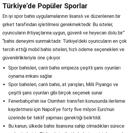
Türkiye’de Popüler Sporlar
En iyi spor bahis uygulamalarının lisanslı ve düzenlenen bir
şirket tarafından işletilmesi gerekmektedir. Bu siteler,
oyuncuların ihtiyaçlarına uygun, güvenli ve heyecan dolu bir”
“bahis deneyimi sunmaktadır. Türkiye’deki oyuncuların en çok
tercih ettiği mobil bahis siteleri, hızlı ödeme seçenekleri ve
güvenilirlikleriyle öne çıkıyor.
Spor bahisleri, canlı bahis empieza çeşitli şans oyunları
oynama imkanı sağlar.
Spor bahisleri, canlı bahis, at yarışları, Milli Piyango ve
çeşitli şans oyunları gibi birçok seçenek sunar.
Fenerbahçe’nin ise Osimhen transferi konusunda ilerleme
kaydetmesi için Napoli’ye forty five milyon Euro’nun
üzerinde bir teklif yapması gerektiği belirtildi.
Bu kanun, ülkede bahis lisansına sahip olmadıkları sürece