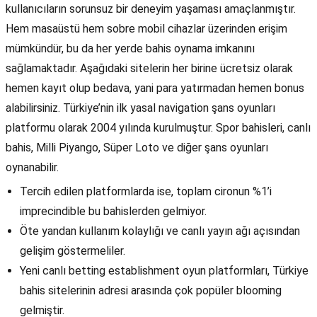
kullanıcıların sorunsuz bir deneyim yaşaması amaçlanmıştır.
Hem masaüstü hem sobre mobil cihazlar üzerinden erişim
mümkündür, bu da her yerde bahis oynama imkanını
sağlamaktadır. Aşağıdaki sitelerin her birine ücretsiz olarak
hemen kayıt olup bedava, yani para yatırmadan hemen bonus
alabilirsiniz. Türkiye’nin ilk yasal navigation şans oyunları
platformu olarak 2004 yılında kurulmuştur. Spor bahisleri, canlı
bahis, Milli Piyango, Süper Loto ve diğer şans oyunları
oynanabilir.
Tercih edilen platformlarda ise, toplam cironun %1’i
imprecindible bu bahislerden gelmiyor.
Öte yandan kullanım kolaylığı ve canlı yayın ağı açısından
gelişim göstermeliler.
Yeni canlı betting establishment oyun platformları, Türkiye
bahis sitelerinin adresi arasında çok popüler blooming
gelmiştir.