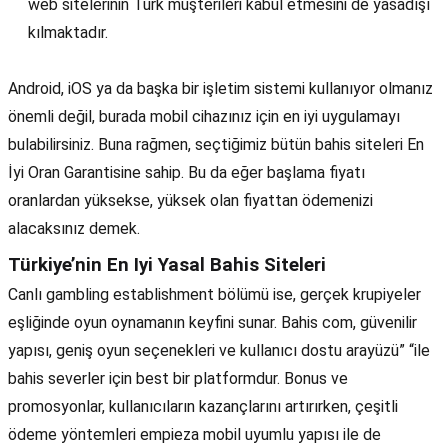
web sitelerinin Türk müşterileri kabul etmesini de yasadışı
kılmaktadır.
Android, iOS ya da başka bir işletim sistemi kullanıyor olmanız
önemli değil, burada mobil cihazınız için en iyi uygulamayı
bulabilirsiniz. Buna rağmen, seçtiğimiz bütün bahis siteleri En
İyi Oran Garantisine sahip. Bu da eğer başlama fiyatı
oranlardan yüksekse, yüksek olan fiyattan ödemenizi
alacaksınız demek.
Türkiye’nin En Iyi Yasal Bahis Siteleri
Canlı gambling establishment bölümü ise, gerçek krupiyeler
eşliğinde oyun oynamanın keyfini sunar. Bahis com, güvenilir
yapısı, geniş oyun seçenekleri ve kullanıcı dostu arayüzü” “ile
bahis severler için best bir platformdur. Bonus ve
promosyonlar, kullanıcıların kazançlarını artırırken, çeşitli
ödeme yöntemleri empieza mobil uyumlu yapısı ile de