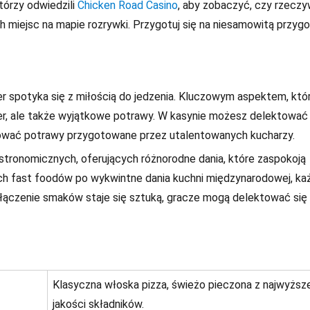
tórzy odwiedzili
Chicken Road Casino
, aby zobaczyć, czy rzeczy
ch miejsc na mapie rozrywki. Przygotuj się na niesamowitą przyg
er spotyka się z miłością do jedzenia. Kluczowym aspektem, któ
gier, ale także wyjątkowe potrawy. W kasynie możesz delektować 
akować potrawy przygotowane przez utalentowanych kucharzy.
astronomicznych, oferujących różnorodne dania, które zaspokoją
ch fast foodów po wykwintne dania kuchni międzynarodowej, ka
połączenie smaków staje się sztuką, gracze mogą delektować się
Klasyczna włoska pizza, świeżo pieczona z najwyższe
jakości składników.