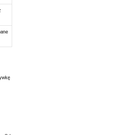
z
nane
rywkę