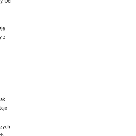
y. Od
zję
y z
jak
taje
szych
ch