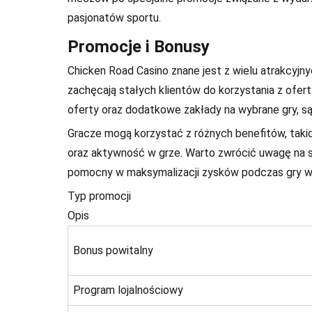
pasjonatów sportu.
Promocje i Bonusy
Chicken Road Casino znane jest z wielu atrakcyjny
zachęcają stałych klientów do korzystania z ofer
oferty oraz dodatkowe zakłady na wybrane gry, s
Gracze mogą korzystać z różnych benefitów, takich
oraz aktywność w grze. Warto zwrócić uwagę na 
pomocny w maksymalizacji zysków podczas gry w 
Typ promocji
Opis
Bonus powitalny
Program lojalnościowy