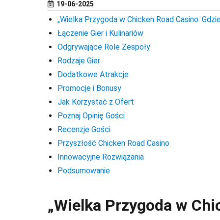
19-06-2025
„Wielka Przygoda w Chicken Road Casino: Gdzi
Łączenie Gier i Kulinariów
Odgrywające Role Zespoły
Rodzaje Gier
Dodatkowe Atrakcje
Promocje i Bonusy
Jak Korzystać z Ofert
Poznaj Opinię Gości
Recenzje Gości
Przyszłość Chicken Road Casino
Innowacyjne Rozwiązania
Podsumowanie
„Wielka Przygoda w Chi