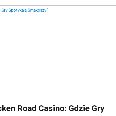
e Gry Spotykają Smakoszy“
cken Road Casino: Gdzie Gry