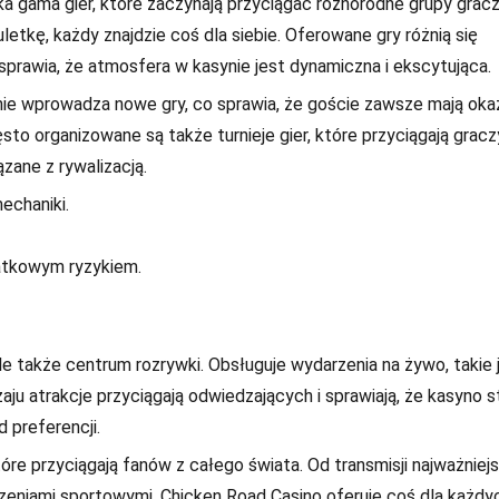
ka gama gier, które zaczynają przyciągać różnorodne grupy gracz
letkę, każdy znajdzie coś dla siebie. Oferowane gry różnią się
sprawia, że atmosfera w kasynie jest dynamiczna i ekscytująca.
nie wprowadza nowe gry, co sprawia, że goście zawsze mają oka
o organizowane są także turnieje gier, które przyciągają gracz
zane z rywalizacją.
echaniki.
datkowym ryzykiem.
ale także centrum rozrywki. Obsługuje wydarzenia na żywo, takie 
ju atrakcje przyciągają odwiedzających i sprawiają, że kasyno s
 preferencji.
re przyciągają fanów z całego świata. Od transmisji najważniej
eniami sportowymi, Chicken Road Casino oferuje coś dla każdy