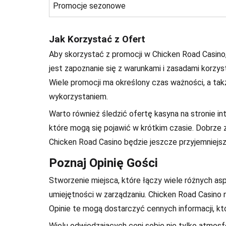
Promocje sezonowe
Jak Korzystać z Ofert
Aby skorzystać z promocji w Chicken Road Casino
jest zapoznanie się z warunkami i zasadami korzys
Wiele promocji ma określony czas ważności, a ta
wykorzystaniem.
Warto również śledzić ofertę kasyna na stronie i
które mogą się pojawić w krótkim czasie. Dobrze 
Chicken Road Casino będzie jeszcze przyjemniejsz
Poznaj Opinię Gości
Stworzenie miejsca, które łączy wiele różnych as
umiejętności w zarządzaniu. Chicken Road Casino n
Opinie te mogą dostarczyć cennych informacji, kt
Wielu odwiedzających ceni sobie nie tylko atmosf