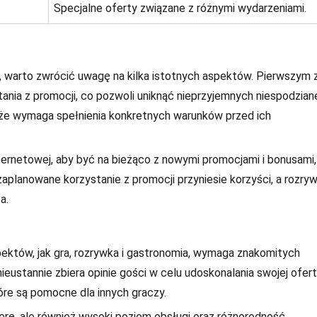
Specjalne oferty związane z różnymi wydarzeniami.
, warto zwrócić uwagę na kilka istotnych aspektów. Pierwszym z
tania z promocji, co pozwoli uniknąć nieprzyjemnych niespodzian
kże wymaga spełnienia konkretnych warunków przed ich
nternetowej, aby być na bieżąco z nowymi promocjami i bonusami,
zaplanowane korzystanie z promocji przyniesie korzyści, a rozry
a.
pektów, jak gra, rozrywka i gastronomia, wymaga znakomitych
ieustannie zbiera opinie gości w celu udoskonalania swojej ofert
óre są pomocne dla innych graczy.
erę, ale również wysoki poziom obsługi oraz różnorodność