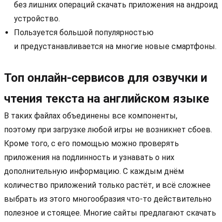
без лишних операций скачать приложения на андроид
устройство.
Пользуется большой популярностью
и предустанавливается на многие новые смартфоны.
Топ онлайн-сервисов для озвучки и
чтения текста на английском языке
В таких файлах объединены все компоненты,
поэтому при загрузке любой игры не возникнет сбоев.
Кроме того, с его помощью можно проверять
приложения на подлинность и узнавать о них
дополнительную информацию. С каждым днём
количество приложений только растёт, и всё сложнее
выбрать из этого многообразия что-то действительно
полезное и стоящее. Многие сайты предлагают скачать