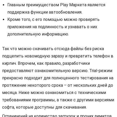
Главным преимуществом Play Маркета является
поддержка функции автообновления.
Кроме того, с его помощью можно проверять
приложения на подлинность и узнавать о них
дополнительную информацию.
Так что можно скачивать отсюда файлы без риска
подцепить новомодную заразу и превратить телефон в
кирпич. Впрочем, как правило, разработчики
предоставляют ознакомительную версию. Trial-режим
прекрасно подходит для полноценного тестирования на
протяжение некоторого срока – от нескольких дней до
месяца. Ниже можно ознакомиться с техническими
требованиями программы, а также с другими версиями
софта, которые доступны для скачивания.
Ограничений на количество загрузок и прочих лимитов