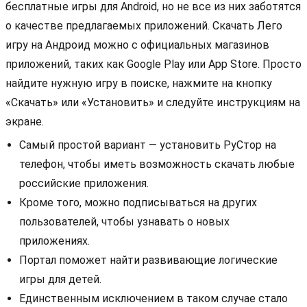
бесплатные игры для Android, но не все из них заботятся
о качестве предлагаемых приложений. Скачать Лего
игру на Андроид можно с официальных магазинов
приложений, таких как Google Play или App Store. Просто
найдите нужную игру в поиске, нажмите на кнопку
«Скачать» или «Установить» и следуйте инструкциям на
экране.
Самый простой вариант — установить РуСтор на
телефон, чтобы иметь возможность скачать любые
российские приложения.
Кроме того, можно подписываться на других
пользователей, чтобы узнавать о новых
приложениях.
Портал поможет найти развивающие логические
игры для детей.
Единственным исключением в таком случае стало