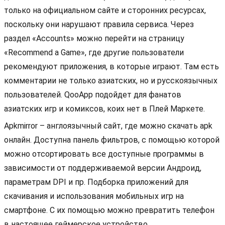
только на официальном сайте и сторонних ресурсах,
поскольку они нарушают правила сервиса. Через
раздел «Accounts» можно перейти на страницу
«Recommend a Game», где другие пользователи
рекомендуют приложения, в которые играют. Там есть
комментарии не только азиатских, но и русскоязычных
пользователей. QooApp подойдет для фанатов
азиатских игр и комиксов, коих нет в Плей Маркете.
Apkmirror – англоязычный сайт, где можно скачать apk
онлайн. Доступна панель фильтров, с помощью которой
можно отсортировать все доступные программы в
зависимости от поддерживаемой версии Андроид,
параметрам DPI и пр. Подборка приложений для
скачивания и использования мобильных игр на
смартфоне. С их помощью можно превратить телефон
в настоящее геймерское устройство.