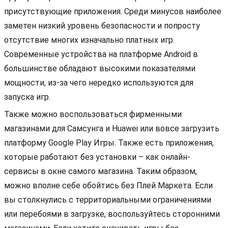
присутствующие приложения. Среди минусов наиболее
заметен низкий уровень безопасности и попросту
отсутствие многих изначально платных игр.
Современные устройства на платформе Android в
большинстве обладают высокими показателями
мощности, из-за чего нередко используются для
запуска игр.
Также можно воспользоваться фирменными
магазинами для Самсунга и Huawei или вовсе загрузить
платформу Google Play Игры. Также есть приложения,
которые работают без установки – как онлайн-
сервисы в окне самого магазина. Таким образом,
можно вполне себе обойтись без Плей Маркета. Если
вы столкнулись с территориальными ограничениями
или перебоями в загрузке, воспользуйтесь сторонними