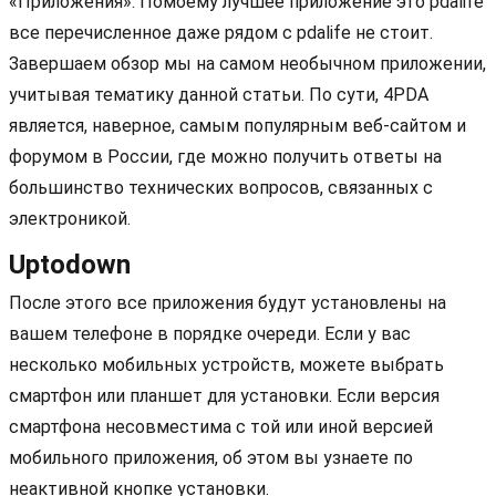
«Приложения». Помоему лучшее приложение это pdalife
все перечисленное даже рядом с pdalife не стоит.
Завершаем обзор мы на самом необычном приложении,
учитывая тематику данной статьи. По сути, 4PDA
является, наверное, самым популярным веб-сайтом и
форумом в России, где можно получить ответы на
большинство технических вопросов, связанных с
электроникой.
Uptodown
После этого все приложения будут установлены на
вашем телефоне в порядке очереди. Если у вас
несколько мобильных устройств, можете выбрать
смартфон или планшет для установки. Если версия
смартфона несовместима с той или иной версией
мобильного приложения, об этом вы узнаете по
неактивной кнопке установки.