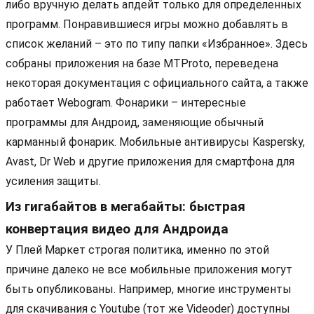
либо вручную делать апдейт только для определенных
программ. Понравившиеся игры можно добавлять в
список желаний – это по типу папки «Избранное». Здесь
собраны приложения на базе MTProto, переведена
некоторая документация с официального сайта, а также
работает Webogram. Фонарики – интересные
программы для Андроид, заменяющие обычный
карманный фонарик. Мобильные антивирусы Kaspersky,
Avast, Dr Web и другие приложения для смартфона для
усиления защиты.
Из гигабайтов в мегабайты: быстрая
конвертация видео для Андроида
У Плей Маркет строгая политика, именно по этой
причине далеко не все мобильные приложения могут
быть опубликованы. Например, многие инструменты
для скачивания с Youtube (тот же Videoder) доступны