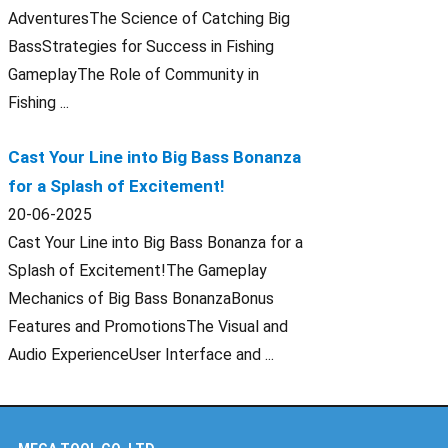
AdventuresThe Science of Catching Big
BassStrategies for Success in Fishing
GameplayThe Role of Community in
Fishing ...
Cast Your Line into Big Bass Bonanza
for a Splash of Excitement!
20-06-2025
Cast Your Line into Big Bass Bonanza for a
Splash of Excitement!The Gameplay
Mechanics of Big Bass BonanzaBonus
Features and PromotionsThe Visual and
Audio ExperienceUser Interface and ...