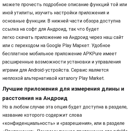
можете прочесть подробное описание функций той или
иной утилиты, изучить настройки приложения и
основные функции. В нижней части обзора доступна
ссылка на софт для Андроид, так что будет
легко скачать приложение на Андроид через наш сайт
или с переходом на Google Play Маркет. Удобное
бесплатное мобильное приложение APKPure имеет
расширенные возможности установки и управления
играми для Android-устройств. Сервис является
неплохой альтернативой каталогу Play Market.
Лучшие приложения для измерения длины и
расстояния на Андроид
Но в любом случае эта опция будет доступна в разделе,
название которого содержит слова
«конфиденциальность» и «разрешения», или в разделе