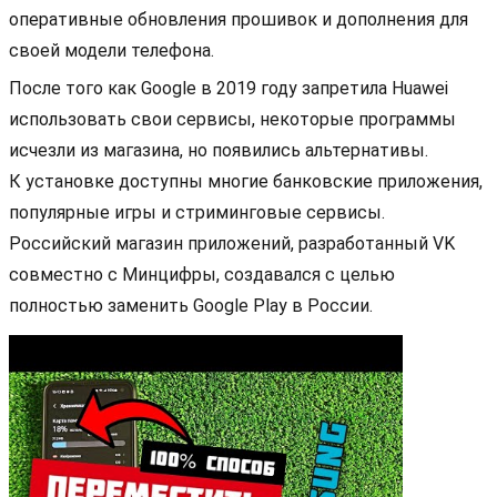
оперативные обновления прошивок и дополнения для
своей модели телефона.
После того как Google в 2019 году запретила Huawei
использовать свои сервисы, некоторые программы
исчезли из магазина, но появились альтернативы.
К установке доступны многие банковские приложения,
популярные игры и стриминговые сервисы.
Российский магазин приложений, разработанный VK
совместно с Минцифры, создавался с целью
полностью заменить Google Play в России.