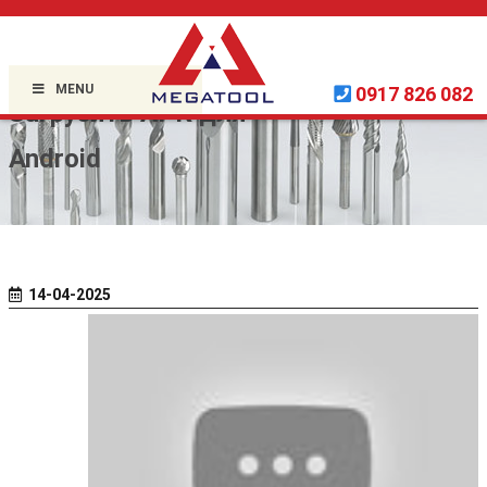
Home »
Uncategorized
»
MENU
0917 826 082
Загрузить APK для
Android
14-04-2025