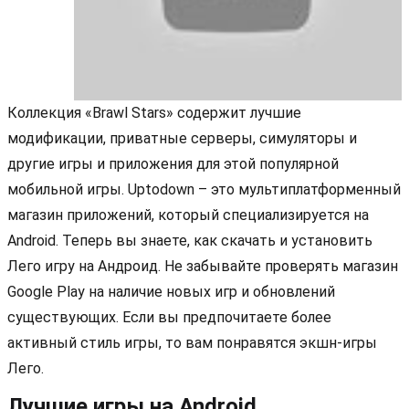
Коллекция «Brawl Stars» содержит лучшие
модификации, приватные серверы, симуляторы и
другие игры и приложения для этой популярной
мобильной игры. Uptodown – это мультиплатформенный
магазин приложений, который специализируется на
Android. Теперь вы знаете, как скачать и установить
Лего игру на Андроид. Не забывайте проверять магазин
Google Play на наличие новых игр и обновлений
существующих. Если вы предпочитаете более
активный стиль игры, то вам понравятся экшн-игры
Лего.
Лучшие игры на Android