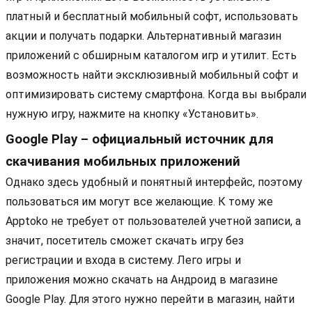
платный и бесплатный мобильный софт, использовать
акции и получать подарки. Альтернативный магазин
приложений с обширным каталогом игр и утилит. Есть
возможность найти эксклюзивный мобильный софт и
оптимизировать систему смартфона. Когда вы выбрали
нужную игру, нажмите на кнопку «Установить».
Google Play – официальный источник для
скачивания мобильных приложений
Однако здесь удобный и понятный интерфейс, поэтому
пользоваться им могут все желающие. К тому же
Apptoko не требует от пользователей учетной записи, а
значит, посетитель сможет скачать игру без
регистрации и входа в систему. Лего игры и
приложения можно скачать на Андроид в магазине
Google Play. Для этого нужно перейти в магазин, найти