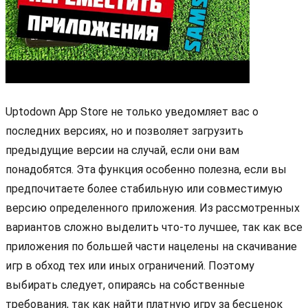
Uptodown App Store не только уведомляет вас о
последних версиях, но и позволяет загрузить
предыдущие версии на случай, если они вам
понадобятся. Эта функция особенно полезна, если вы
предпочитаете более стабильную или совместимую
версию определенного приложения. Из рассмотренных
вариантов сложно выделить что-то лучшее, так как все
приложения по большей части нацелены на скачивание
игр в обход тех или иных ограничений. Поэтому
выбирать следует, опираясь на собственные
требования, так как найти платную игру за бесценок