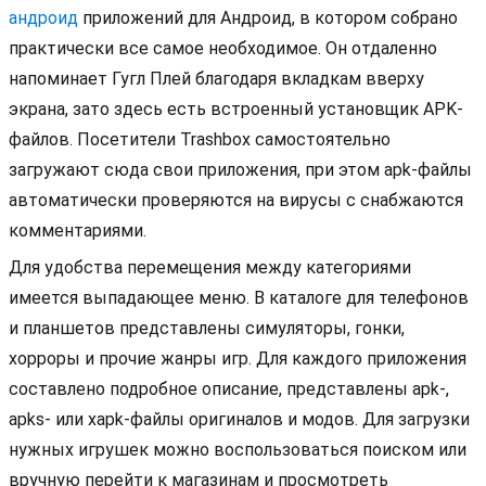
андроид
приложений для Андроид, в котором собрано
практически все самое необходимое. Он отдаленно
напоминает Гугл Плей благодаря вкладкам вверху
экрана, зато здесь есть встроенный установщик APK-
файлов. Посетители Trashbox самостоятельно
загружают сюда свои приложения, при этом apk-файлы
автоматически проверяются на вирусы с снабжаются
комментариями.
Для удобства перемещения между категориями
имеется выпадающее меню. В каталоге для телефонов
и планшетов представлены симуляторы, гонки,
хорроры и прочие жанры игр. Для каждого приложения
составлено подробное описание, представлены apk-,
apks- или xapk-файлы оригиналов и модов. Для загрузки
нужных игрушек можно воспользоваться поиском или
вручную перейти к магазинам и просмотреть