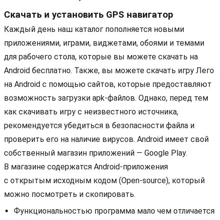
Скачать и установить GPS навигатор
Каждый день наш каталог пополняется новыми
приложениями, играми, виджетами, обоями и темами
для рабочего стола, которые вы можете скачать на
Android бесплатно. Также, вы можете скачать игру Лего
на Android с помощью сайтов, которые предоставляют
возможность загрузки apk-файлов. Однако, перед тем
как скачивать игру с неизвестного источника,
рекомендуется убедиться в безопасности файла и
проверить его на наличие вирусов. Android имеет свой
собственный магазин приложений — Google Play.
В магазине содержатся Android-приложения
с открытым исходным кодом (Open-source), который
можно посмотреть и скопировать.
Функциональностью программа мало чем отличается